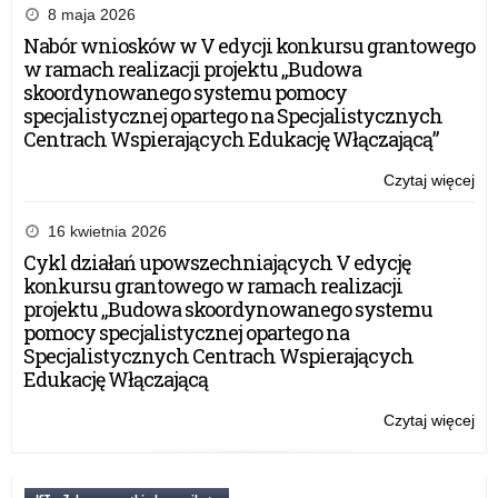
8 maja 2026
Nabór wniosków w V edycji konkursu grantowego
w ramach realizacji projektu „Budowa
skoordynowanego systemu pomocy
specjalistycznej opartego na Specjalistycznych
Centrach Wspierających Edukację Włączającą”
Czytaj więcej
o:
Na
Dz
16 kwietnia 2026
Pa
Cykl działań upowszechniających V edycję
Po
konkursu grantowego w ramach realizacji
rat
projektu „Budowa skoordynowanego systemu
Ży
pomocy specjalistycznej opartego na
po
Specjalistycznych Centrach Wspierających
ok
Edukację Włączającą
ni
Czytaj więcej
o:
Na
Dz
Pa