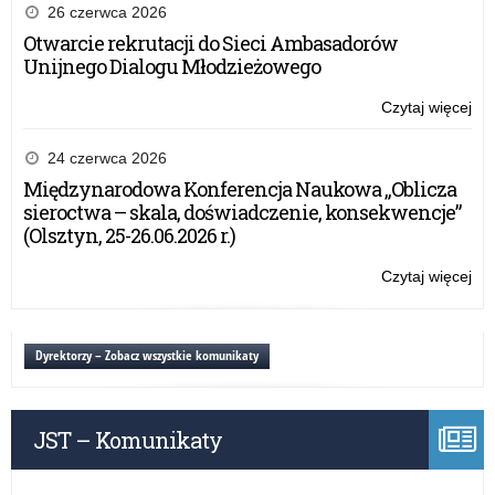
26 czerwca 2026
Otwarcie rekrutacji do Sieci Ambasadorów
Unijnego Dialogu Młodzieżowego
Czytaj więcej
o:
Na
Dz
24 czerwca 2026
Pa
Międzynarodowa Konferencja Naukowa „Oblicza
Po
sieroctwa – skala, doświadczenie, konsekwencje”
rat
(Olsztyn, 25-26.06.2026 r.)
Ży
po
Czytaj więcej
o:
ok
Na
ni
Dz
Pa
Dyrektorzy – Zobacz wszystkie komunikaty
Po
rat
Ży
JST – Komunikaty
po
ok
ni