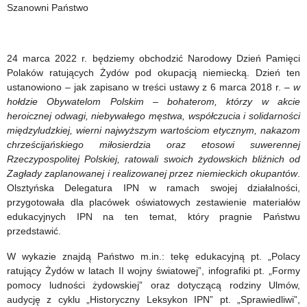
Z
nabór
Szanowni Państwo
TIK”
wniosków
–
24 marca 2022 r. będziemy obchodzić Narodowy Dzień Pamięci
Polaków ratujących Żydów pod okupacją niemiecką. Dzień ten
W
ustanowiono – jak zapisano w treści ustawy z 6 marca 2018 r. –
w
RAMACH
hołdzie Obywatelom Polskim
–
bohaterom, którzy w akcie
heroicznej odwagi, niebywałego męstwa, współczucia i solidarności
PROJEKTU
międzyludzkiej, wierni najwyższym wartościom etycznym, nakazom
„Lekcja:Enter”
chrześcijańskiego miłosierdzia oraz etosowi suwerennej
Rzeczypospolitej Polskiej, ratowali swoich żydowskich bliźnich od
Zagłady zaplanowanej i realizowanej przez niemieckich okupantów
.
Olsztyńska Delegatura IPN w ramach swojej działalności,
przygotowała dla placówek oświatowych zestawienie materiałów
edukacyjnych IPN na ten temat, który pragnie Państwu
przedstawić.
W wykazie znajdą Państwo m.in.: tekę edukacyjną pt. „Polacy
ratujący Żydów w latach II wojny światowej”, infografiki pt. „Formy
pomocy ludności żydowskiej” oraz dotyczącą rodziny Ulmów,
audycję z cyklu „Historyczny Leksykon IPN” pt. „Sprawiedliwi”,