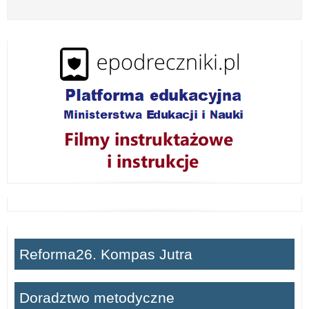
z
w
i
ń
Reforma26. Kompas Jutra
Doradztwo metodyczne