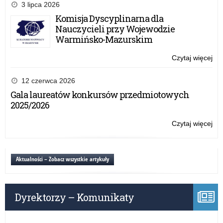
Dz
3 lipca 2026
Pa
Komisja Dyscyplinarna dla
Po
Nauczycieli przy Wojewodzie
rat
Warmińsko-Mazurskim
Ży
po
Czytaj więcej
o:
ok
Na
ni
Dz
12 czerwca 2026
Pa
Gala laureatów konkursów przedmiotowych
Po
2025/2026
rat
Ży
Czytaj więcej
o:
po
Na
ok
Dz
ni
Pa
Aktualności – Zobacz wszystkie artykuły
Po
rat
Ży
Dyrektorzy – Komunikaty
po
ok
ni