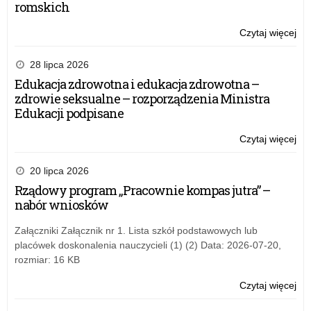
romskich
Czytaj więcej
o:
Na
Dz
28 lipca 2026
Pa
Edukacja zdrowotna i edukacja zdrowotna –
Po
zdrowie seksualne – rozporządzenia Ministra
rat
Edukacji podpisane
Ży
po
Czytaj więcej
o:
ok
Na
ni
Dz
20 lipca 2026
Pa
Rządowy program „Pracownie kompas jutra” –
Po
nabór wniosków
rat
Ży
Załączniki Załącznik nr 1. Lista szkół podstawowych lub
po
placówek doskonalenia nauczycieli (1) (2) Data: 2026-07-20,
ok
rozmiar: 16 KB
ni
Czytaj więcej
o:
Na