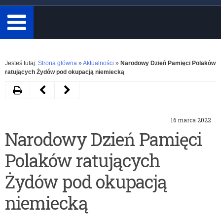
minimum
3
znaki.
Rozwiń
Jesteś tutaj:
Strona główna
»
Aktualności
»
Narodowy Dzień Pamięci Polaków
ratujących Żydów pod okupacją niemiecką
Drukuj
Następny
Poprzedni
artykuł
artykuł
16 marca 2022
III
Rządowy
Narodowy Dzień Pamięci
edycja
program
Polaków ratujących
projektu
„Aktywna
grantowego
tablica”
Żydów pod okupacją
„WARMIŃSKO-
2022
niemiecką
MAZURSKIE
–