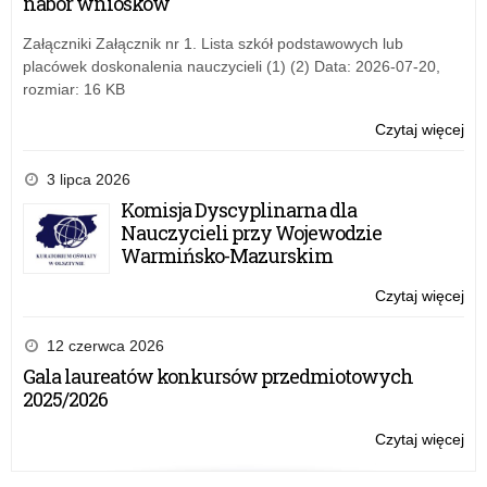
nabór wniosków
kad
gr
por
OR
Załączniki Załącznik nr 1. Lista szkół podstawowych lub
psy
–
placówek doskonalenia nauczycieli (1) (2) Data: 2026-07-20,
pe
Szk
rozmiar: 16 KB
i
do
Czytaj więcej
o:
dla
Na
kad
wn
3 lipca 2026
por
w
Komisja Dyscyplinarna dla
psy
kon
Nauczycieli przy Wojewodzie
pe
gr
Warmińsko-Mazurskim
OR
–
Czytaj więcej
o:
Szk
Na
i
wn
12 czerwca 2026
do
w
Gala laureatów konkursów przedmiotowych
dla
kon
2025/2026
kad
gr
por
OR
Czytaj więcej
o:
psy
–
Na
pe
Szk
wn