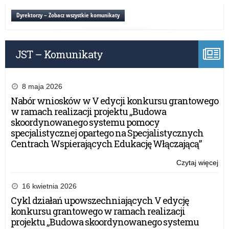
wn
do
w
Dyrektorzy – Zobacz wszystkie komunikaty
dla
kon
kad
gr
por
OR
psy
JST – Komunikaty
–
pe
Szk
i
do
8 maja 2026
dla
Nabór wniosków w V edycji konkursu grantowego
kad
w ramach realizacji projektu „Budowa
por
skoordynowanego systemu pomocy
psy
specjalistycznej opartego na Specjalistycznych
pe
Centrach Wspierających Edukację Włączającą”
Czytaj więcej
o:
Na
wn
16 kwietnia 2026
w
Cykl działań upowszechniających V edycję
kon
konkursu grantowego w ramach realizacji
gr
projektu „Budowa skoordynowanego systemu
OR