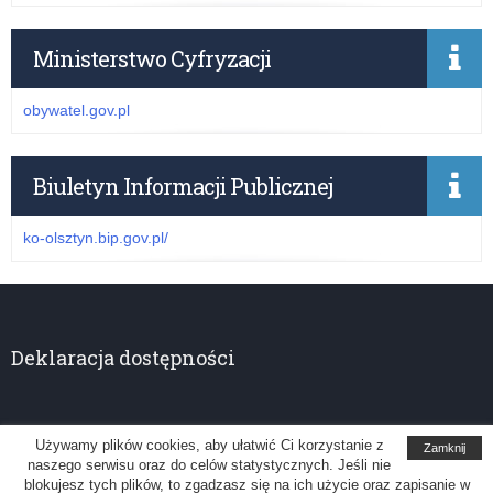
Ministerstwo Cyfryzacji
obywatel.gov.pl
Biuletyn Informacji Publicznej
ko-olsztyn.bip.gov.pl/
Deklaracja dostępności
Używamy plików cookies, aby ułatwić Ci korzystanie z
Zamknij
naszego serwisu oraz do celów statystycznych. Jeśli nie
Kuratorium Oświaty w Olsztynie
blokujesz tych plików, to zgadzasz się na ich użycie oraz zapisanie w