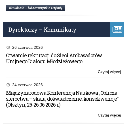
i
w
Aktualności – Zobacz wszystkie artykuły
do
kon
dla
gr
kad
OR
por
Dyrektorzy – Komunikaty
–
psy
Szk
pe
i
do
26 czerwca 2026
dla
Otwarcie rekrutacji do Sieci Ambasadorów
kad
Unijnego Dialogu Młodzieżowego
por
psy
Czytaj więcej
o:
pe
Na
wn
24 czerwca 2026
w
Międzynarodowa Konferencja Naukowa „Oblicza
kon
sieroctwa – skala, doświadczenie, konsekwencje”
gr
(Olsztyn, 25-26.06.2026 r.)
OR
–
Czytaj więcej
o:
Szk
Na
i