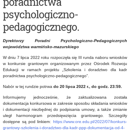
poradnictwa
zakresu
of
psychologiczno-
edukacji
teaching
włączającej
20th-
pedagogicznego.
century
Dyrektorzy Poradni Psychologiczno-Pedagogicznych
history”
województwa warmińsko-mazurskiego
W dniu 7 lipca 2022 roku rozpoczęła się III runda naboru wniosków
w konkursie grantowym organizowanym przez Ośrodek Rozwoju
Edukacji w ramach projektu „Szkolenia i doradztwo dla kadr
poradnictwa psychologiczno-pedagogicznego”.
Nabór w tej rundzie potrwa
do 20 lipca 2022 r., do godz. 23:59.
Informujemy jednocześnie, że zaktualizowana została
dokumentacja konkursowa w zakresie sposobu składania wniosków
i dokumentacji niezbędnej do podpisania umowy, a także zmianie
uległ harmonogram przedsięwzięcia grantowego. Szczegóły
dostępne są pod linkiem:
https://www.ore.edu.pl/2022/07/konkurs-
grantowy-szkolenia-i-doradztwo-dla-kadr-ppp-dokumentacja-od-4-