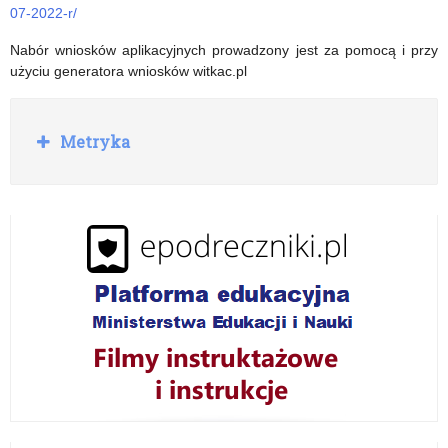
07-2022-r/
Nabór wniosków aplikacyjnych prowadzony jest za pomocą i przy
użyciu generatora wniosków witkac.pl
R
Metryka
o
z
w
i
ń