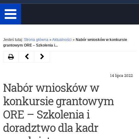
minimum
3
znaki.
Rozwiń
Jesteś tutaj:
Strona główna
»
Aktualności
»
Nabór wniosków w konkursie
grantowym ORE – Szkolenia i...
Drukuj
Następny
Poprzedni
artykuł
artykuł
14 lipca 2022
Szkolenia
Konferencja
Nabór wniosków w
kadr
międzynarodowa:
konkursie grantowym
oświatowych
„Doomed
i
to
ORE – Szkolenia i
JST
repeat?
doradztwo dla kadr
z
Challenges