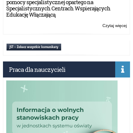
pomocy specjalistycznej opartego na
–
Specjalistycznych Centrach Wspierających
Szk
Edukację Włączającą
i
do
Czytaj więcej
o:
dla
Na
kad
wn
por
w
JST – Zobacz wszystkie komunikaty
psy
kon
pe
gr
OR
Praca dla nauczycieli
–
Szk
i
do
dla
kad
por
psy
pe