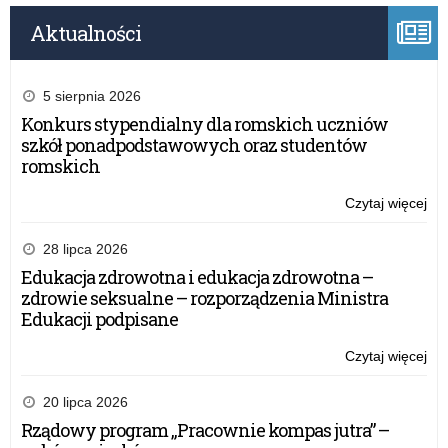
Aktualności
5 sierpnia 2026
Konkurs stypendialny dla romskich uczniów
szkół ponadpodstawowych oraz studentów
romskich
Czytaj więcej
o:
Na
wn
28 lipca 2026
w
Edukacja zdrowotna i edukacja zdrowotna –
kon
zdrowie seksualne – rozporządzenia Ministra
gr
Edukacji podpisane
OR
–
Czytaj więcej
o:
Szk
Na
i
wn
20 lipca 2026
do
w
Rządowy program „Pracownie kompas jutra” –
dla
kon