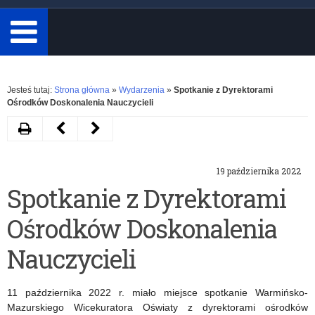
minimum
3
znaki.
Rozwiń
Jesteś tutaj:
Strona główna
»
Wydarzenia
»
Spotkanie z Dyrektorami
Ośrodków Doskonalenia Nauczycieli
Drukuj
Następny
Poprzedni
artykuł
artykuł
19 października 2022
„Szkoła
Konkurs
Spotkanie z Dyrektorami
pamięta”
Zawodowiec
Ośrodków Doskonalenia
–
Roku
zapraszamy
2022
Nauczycieli
do
11 października 2022 r. miało miejsce spotkanie Warmińsko-
udziału
Mazurskiego Wicekuratora Oświaty z dyrektorami ośrodków