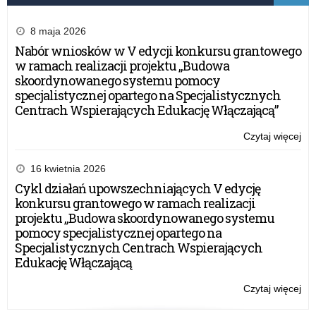
8 maja 2026
Nabór wniosków w V edycji konkursu grantowego
w ramach realizacji projektu „Budowa
skoordynowanego systemu pomocy
specjalistycznej opartego na Specjalistycznych
Centrach Wspierających Edukację Włączającą”
Czytaj więcej
o:
Spo
z
16 kwietnia 2026
Dyr
Cykl działań upowszechniających V edycję
Oś
konkursu grantowego w ramach realizacji
Do
projektu „Budowa skoordynowanego systemu
Nau
pomocy specjalistycznej opartego na
Specjalistycznych Centrach Wspierających
Edukację Włączającą
Czytaj więcej
o:
Spo