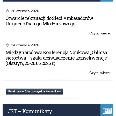
26 czerwca 2026
Otwarcie rekrutacji do Sieci Ambasadorów
Unijnego Dialogu Młodzieżowego
Czytaj więcej
o:
Spo
z
24 czerwca 2026
Dyr
Międzynarodowa Konferencja Naukowa „Oblicza
Oś
sieroctwa – skala, doświadczenie, konsekwencje”
Do
(Olsztyn, 25-26.06.2026 r.)
Nau
Czytaj więcej
o:
Spo
z
Dyr
Dyrektorzy – Zobacz wszystkie komunikaty
Oś
Do
Nau
JST – Komunikaty