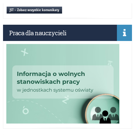
z
Dyr
JST – Zobacz wszystkie komunikaty
Oś
Do
Nau
Praca dla nauczycieli