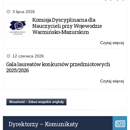
Spo
z
3 lipca 2026
Dyr
Komisja Dyscyplinarna dla
Oś
Nauczycieli przy Wojewodzie
Do
Warmińsko-Mazurskim
Nau
Czytaj więcej
o:
Spo
z
12 czerwca 2026
Dyr
Gala laureatów konkursów przedmiotowych
Oś
2025/2026
Do
Nau
Czytaj więcej
o:
Spo
z
Dyr
Aktualności – Zobacz wszystkie artykuły
Oś
Do
Nau
Dyrektorzy – Komunikaty