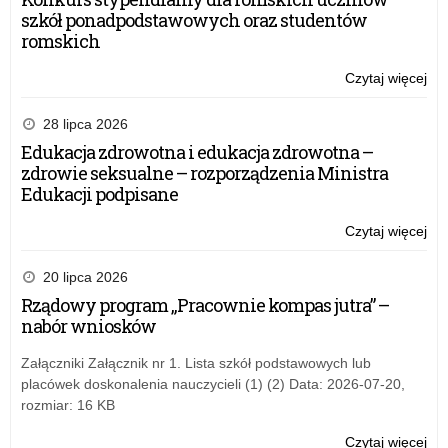
szkół ponadpodstawowych oraz studentów
romskich
Czytaj więcej
o:
Spo
z
28 lipca 2026
Dyr
Edukacja zdrowotna i edukacja zdrowotna –
Oś
zdrowie seksualne – rozporządzenia Ministra
Do
Edukacji podpisane
Nau
Czytaj więcej
o:
Spo
z
20 lipca 2026
Dyr
Rządowy program „Pracownie kompas jutra” –
Oś
nabór wniosków
Do
Nau
Załączniki Załącznik nr 1. Lista szkół podstawowych lub
placówek doskonalenia nauczycieli (1) (2) Data: 2026-07-20,
rozmiar: 16 KB
Czytaj więcej
o: