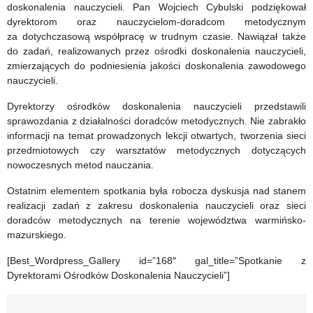
w
doskonalenia nauczycieli. Pan Wojciech Cybulski podziękował
dyrektorom oraz nauczycielom-doradcom metodycznym
akcji
za dotychczasową współpracę w trudnym czasie. Nawiązał także
do zadań, realizowanych przez ośrodki doskonalenia nauczycieli,
zmierzających do podniesienia jakości doskonalenia zawodowego
nauczycieli.
Dyrektorzy ośrodków doskonalenia nauczycieli przedstawili
sprawozdania z działalności doradców metodycznych. Nie zabrakło
informacji na temat prowadzonych lekcji otwartych, tworzenia sieci
przedmiotowych czy warsztatów metodycznych dotyczących
nowoczesnych metod nauczania.
Ostatnim elementem spotkania była robocza dyskusja nad stanem
realizacji zadań z zakresu doskonalenia nauczycieli oraz sieci
doradców metodycznych na terenie województwa warmińsko-
mazurskiego.
[Best_Wordpress_Gallery id=”168″ gal_title=”Spotkanie z
Dyrektorami Ośrodków Doskonalenia Nauczycieli”]