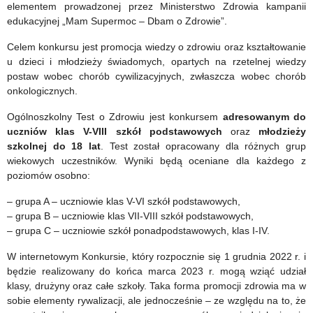
Działajmy
elementem prowadzonej przez Ministerstwo Zdrowia kampanii
edukacyjnej „Mam Supermoc – Dbam o Zdrowie”.
razem!”
Celem konkursu jest promocja wiedzy o zdrowiu oraz kształtowanie
u dzieci i młodzieży świadomych, opartych na rzetelnej wiedzy
postaw wobec chorób cywilizacyjnych, zwłaszcza wobec chorób
onkologicznych.
Ogólnoszkolny Test o Zdrowiu jest konkursem
adresowanym do
uczniów klas V-VIII szkół podstawowych
oraz
młodzieży
szkolnej do 18 lat
. Test został opracowany dla różnych grup
wiekowych uczestników. Wyniki będą oceniane dla każdego z
poziomów osobno:
– grupa A – uczniowie klas V-VI szkół podstawowych,
– grupa B – uczniowie klas VII-VIII szkół podstawowych,
– grupa C – uczniowie szkół ponadpodstawowych, klas I-IV.
W internetowym Konkursie, który rozpocznie się 1 grudnia 2022 r. i
będzie realizowany do końca marca 2023 r. mogą wziąć udział
klasy, drużyny oraz całe szkoły. Taka forma promocji zdrowia ma w
sobie elementy rywalizacji, ale jednocześnie – ze względu na to, że