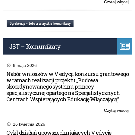
Czytaj więcej
o:
Og
Tes
o
Dyrektorzy – Zobacz wszystkie komunikaty
Zd
pn.
OS
JST – Komunikaty
8 maja 2026
Nabór wniosków w V edycji konkursu grantowego
w ramach realizacji projektu „Budowa
skoordynowanego systemu pomocy
specjalistycznej opartego na Specjalistycznych
Centrach Wspierających Edukację Włączającą”
Czytaj więcej
o:
Og
Tes
16 kwietnia 2026
o
Cykl działań upowszechniających V edycję