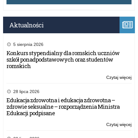
Aktualności
5 sierpnia 2026
Konkurs stypendialny dla romskich uczniów
szkół ponadpodstawowych oraz studentów
romskich
Czytaj więcej
o:
Og
Tes
28 lipca 2026
o
Edukacja zdrowotna i edukacja zdrowotna –
Zd
zdrowie seksualne – rozporządzenia Ministra
pn.
Edukacji podpisane
OS
Czytaj więcej
o:
Og
Tes