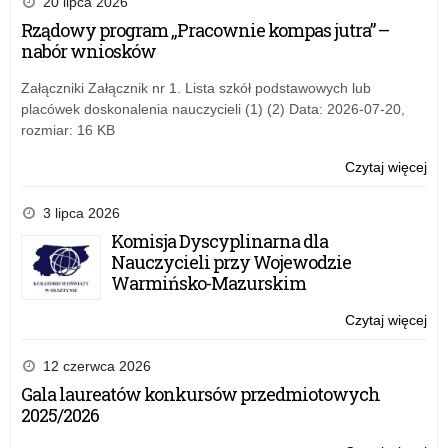
20 lipca 2026
o
Rządowy program „Pracownie kompas jutra” –
Zd
nabór wniosków
pn.
OS
Załączniki Załącznik nr 1. Lista szkół podstawowych lub
placówek doskonalenia nauczycieli (1) (2) Data: 2026-07-20,
rozmiar: 16 KB
Czytaj więcej
o:
Og
Tes
3 lipca 2026
o
Komisja Dyscyplinarna dla
Zd
Nauczycieli przy Wojewodzie
pn.
Warmińsko-Mazurskim
OS
Czytaj więcej
o:
Og
Tes
12 czerwca 2026
o
Gala laureatów konkursów przedmiotowych
Zd
2025/2026
pn.
OS