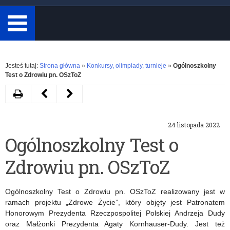
minimum
3
znaki.
Rozwiń
Jesteś tutaj:
Strona główna
»
Konkursy, olimpiady, turnieje
»
Ogólnoszkolny
Test o Zdrowiu pn. OSzToZ
Drukuj
Następny
Poprzedni
artykuł
artykuł
24 listopada 2022
II
VII
Ogólnoszkolny Test o
Ogólnopolskie
Ogólnopolski
Zdrowiu pn. OSzToZ
Igrzyska
Konkurs
Optyczne
„Bezpieczny
Ogólnoszkolny Test o Zdrowiu pn. OSzToZ realizowany jest w
Internet
ramach projektu „Zdrowe Życie”, który objęty jest Patronatem
Honorowym Prezydenta Rzeczpospolitej Polskiej Andrzeja Dudy
–
oraz Małżonki Prezydenta Agaty Kornhauser-Dudy. Jest też