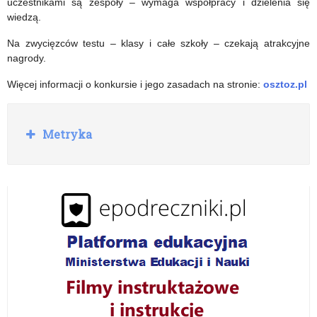
uczestnikami są zespoły – wymaga współpracy i dzielenia się
wiedzą.
Na zwycięzców testu – klasy i całe szkoły – czekają atrakcyjne
nagrody.
Więcej informacji o konkursie i jego zasadach na stronie:
osztoz.pl
R
Metryka
o
z
w
i
ń