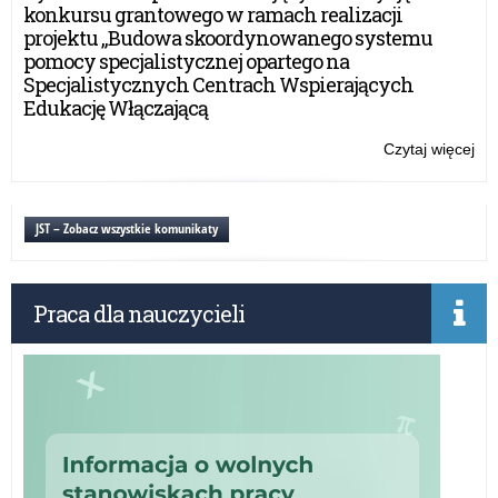
Zd
konkursu grantowego w ramach realizacji
pn.
projektu „Budowa skoordynowanego systemu
OS
pomocy specjalistycznej opartego na
Specjalistycznych Centrach Wspierających
Edukację Włączającą
Czytaj więcej
o:
Og
Tes
o
JST – Zobacz wszystkie komunikaty
Zd
pn.
OS
Praca dla nauczycieli