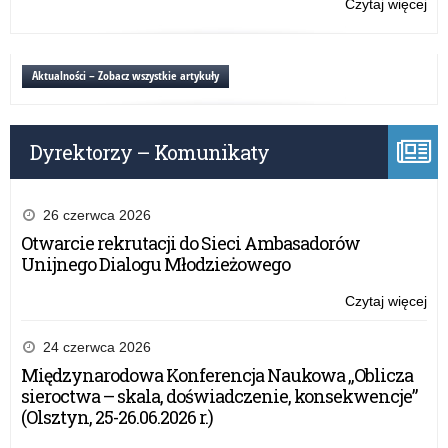
Czytaj więcej
o:
Og
Tes
o
Aktualności – Zobacz wszystkie artykuły
Zd
pn.
OS
Dyrektorzy – Komunikaty
26 czerwca 2026
Otwarcie rekrutacji do Sieci Ambasadorów
Unijnego Dialogu Młodzieżowego
Czytaj więcej
o:
Og
Tes
24 czerwca 2026
o
Międzynarodowa Konferencja Naukowa „Oblicza
Zd
sieroctwa – skala, doświadczenie, konsekwencje”
pn.
(Olsztyn, 25-26.06.2026 r.)
OS