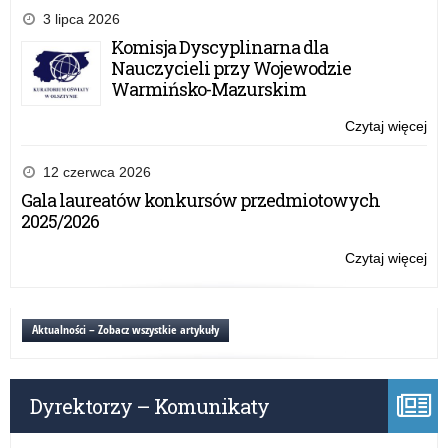
edy
3 lipca 2026
pr
Komisja Dyscyplinarna dla
ed
Nauczycieli przy Wojewodzie
–
Warmińsko-Mazurskim
Zło
Szk
Czytaj więcej
o:
NB
Trz
edy
12 czerwca 2026
pr
Gala laureatów konkursów przedmiotowych
ed
2025/2026
–
Zło
Czytaj więcej
o:
Szk
Trz
NB
edy
pr
Aktualności – Zobacz wszystkie artykuły
ed
–
Zło
Dyrektorzy – Komunikaty
Szk
NB