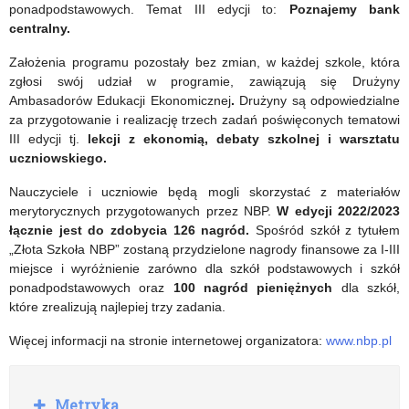
szkół
i
ponadpodstawowych. Temat III edycji to:
Poznajemy bank
centralny.
ponadpodstawowych
dziś”
Założenia programu pozostały bez zmian, w każdej szkole, która
zgłosi swój udział w programie, zawiązują się Drużyny
Ambasadorów Edukacji Ekonomicznej
.
Drużyny są odpowiedzialne
za przygotowanie i realizację trzech zadań poświęconych tematowi
III edycji tj.
lekcji z ekonomią, debaty szkolnej i warsztatu
uczniowskiego.
Nauczyciele i uczniowie będą mogli skorzystać z materiałów
merytorycznych przygotowanych przez NBP.
W edycji 2022/2023
łącznie jest do zdobycia 126 nagród.
Spośród szkół z tytułem
„Złota Szkoła NBP” zostaną przydzielone nagrody finansowe za I-III
miejsce i wyróżnienie zarówno dla szkół podstawowych i szkół
ponadpodstawowych oraz
100 nagród pieniężnych
dla szkół,
które zrealizują najlepiej trzy zadania.
Więcej informacji na stronie internetowej organizatora:
www.nbp.pl
R
Metryka