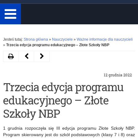
minimum
3
znaki.
Rozwiń
Jesteś tutaj:
Strona główna
»
Nauczyciele
»
Ważne informacje dla nauczycieli
»
Trzecia edycja programu edukacyjnego – Złote Szkoły NBP
Drukuj
Następny
Poprzedni
artykuł
artykuł
12 grudnia 2022
Ogólnopolski
Konferencja
Trzecia edycja programu
Konkurs
ludowa
edukacyjnego – Złote
Języka
pt.
Włoskiego
„Warmińska
Szkoły NBP
dla
rodzina
1 grudnia rozpoczęła się III edycja programu Złote Szkoły NBP.
uczniów
wczoraj
Program skierowany jest do szkół podstawowych (klasy 7 i 8) oraz