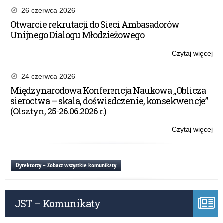
26 czerwca 2026
Otwarcie rekrutacji do Sieci Ambasadorów
Unijnego Dialogu Młodzieżowego
Czytaj więcej
o:
Trz
edy
24 czerwca 2026
pr
Międzynarodowa Konferencja Naukowa „Oblicza
ed
sieroctwa – skala, doświadczenie, konsekwencje”
–
(Olsztyn, 25-26.06.2026 r.)
Zło
Szk
Czytaj więcej
o:
NB
Trz
edy
pr
Dyrektorzy – Zobacz wszystkie komunikaty
ed
–
Zło
JST – Komunikaty
Szk
NB