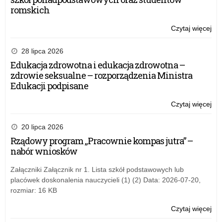
romskich
Czytaj więcej
o:
Trz
edy
28 lipca 2026
pr
Edukacja zdrowotna i edukacja zdrowotna –
ed
zdrowie seksualne – rozporządzenia Ministra
–
Edukacji podpisane
Zło
Szk
Czytaj więcej
o:
NB
Trz
edy
20 lipca 2026
pr
Rządowy program „Pracownie kompas jutra” –
ed
nabór wniosków
–
Zło
Załączniki Załącznik nr 1. Lista szkół podstawowych lub
Szk
placówek doskonalenia nauczycieli (1) (2) Data: 2026-07-20,
NB
rozmiar: 16 KB
Czytaj więcej
o:
Trz