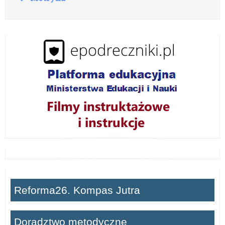
o
z
w
i
ń
Reforma26. Kompas Jutra
Doradztwo metodyczne