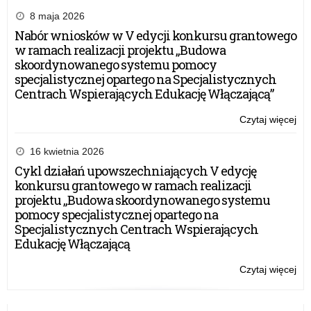
8 maja 2026
Nabór wniosków w V edycji konkursu grantowego
w ramach realizacji projektu „Budowa
skoordynowanego systemu pomocy
specjalistycznej opartego na Specjalistycznych
Centrach Wspierających Edukację Włączającą”
Czytaj więcej
o:
Trz
edy
16 kwietnia 2026
pr
Cykl działań upowszechniających V edycję
ed
konkursu grantowego w ramach realizacji
–
projektu „Budowa skoordynowanego systemu
Zło
pomocy specjalistycznej opartego na
Szk
Specjalistycznych Centrach Wspierających
NB
Edukację Włączającą
Czytaj więcej
o:
Trz
edy