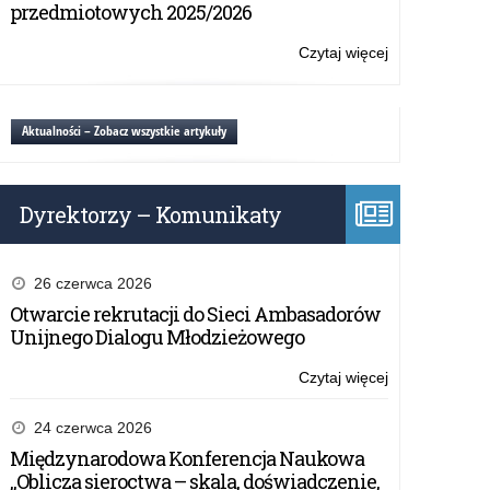
–
przedmiotowych 2025/2026
spotkanie
online
Czytaj więcej
o:
„Wpływamy
na
bezpieczeństw
Aktualności – Zobacz wszystkie artykuły
–
spotkanie
online
Dyrektorzy – Komunikaty
26 czerwca 2026
Otwarcie rekrutacji do Sieci Ambasadorów
Unijnego Dialogu Młodzieżowego
Czytaj więcej
o:
„Wpływamy
na
24 czerwca 2026
bezpieczeństw
Międzynarodowa Konferencja Naukowa
–
„Oblicza sieroctwa – skala, doświadczenie,