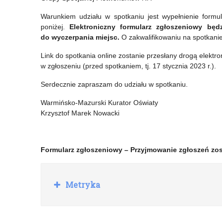
wcześniejszym
Warunkiem udziału w spotkaniu jest wypełnienie formu
terminie
poniżej.
Elektroniczny formularz zgłoszeniowy bę
do wyczerpania miejsc.
O zakwalifikowaniu na spotkanie
Link do spotkania online zostanie przesłany drogą elektr
w zgłoszeniu (przed spotkaniem, tj. 17 stycznia 2023 r.).
Serdecznie zapraszam do udziału w spotkaniu.
Warmińsko-Mazurski Kurator Oświaty
Krzysztof Marek Nowacki
Formularz zgłoszeniowy – Przyjmowanie zgłoszeń zo
R
Metryka
o
z
w
i