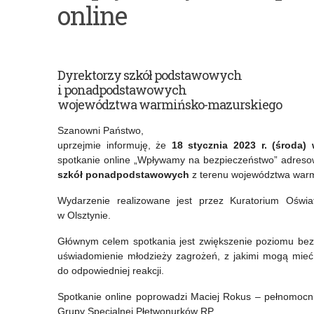
online
na
Połączeń”
bezpieczeństwo”
–
–
konferencja
Dyrektorzy szkół podstawowych
spotkanie
dotycząca
i ponadpodstawowych
województwa warmińsko-mazurskiego
online
profilaktyki
dla
i
Szanowni Państwo,
uprzejmie informuję, że
18 stycznia 2023 r. (środa)
szkół,
zdrowia
spotkanie online „Wpływamy na bezpieczeństwo” adre
szkół ponadpodstawowych
z terenu województwa warm
które
psychicznego
Wydarzenie realizowane jest przez Kuratorium Oświ
nie
młodzieży
w Olsztynie.
mogły
–
Głównym celem spotkania jest zwiększenie poziomu bez
uczestniczyć
11
uświadomienie młodzieży zagrożeń, z jakimi mogą mieć
do odpowiedniej reakcji.
w nim
stycznia
we
2023
Spotkanie online poprowadzi Maciej Rokus – pełnomocn
Grupy Specjalnej Płetwonurków RP.