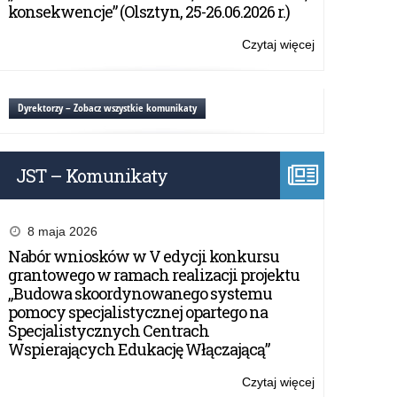
spotkanie
konsekwencje” (Olsztyn, 25-26.06.2026 r.)
online
Czytaj więcej
o:
„Wpływamy
na
bezpieczeństw
Dyrektorzy – Zobacz wszystkie komunikaty
–
spotkanie
online
JST – Komunikaty
8 maja 2026
Nabór wniosków w V edycji konkursu
grantowego w ramach realizacji projektu
„Budowa skoordynowanego systemu
pomocy specjalistycznej opartego na
Specjalistycznych Centrach
Wspierających Edukację Włączającą”
Czytaj więcej
o: