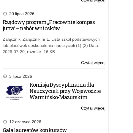
Czytaj więcej
o:
„Wpływamy
na
20 lipca 2026
bezpieczeństw
Rządowy program „Pracownie kompas
–
jutra” – nabór wniosków
spotkanie
online
Załączniki Załącznik nr 1. Lista szkół podstawowych
lub placówek doskonalenia nauczycieli (1) (2) Data:
2026-07-20, rozmiar: 16 KB
Czytaj więcej
o:
„Wpływamy
na
3 lipca 2026
bezpieczeństw
Komisja Dyscyplinarna dla
–
Nauczycieli przy Wojewodzie
spotkanie
Warmińsko-Mazurskim
online
Czytaj więcej
o:
„Wpływamy
na
12 czerwca 2026
bezpieczeństw
Gala laureatów konkursów