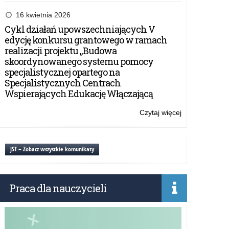
„Wpływamy
na
16 kwietnia 2026
bezpieczeństw
Cykl działań upowszechniających V
–
edycję konkursu grantowego w ramach
spotkanie
realizacji projektu „Budowa
online
skoordynowanego systemu pomocy
specjalistycznej opartego na
Specjalistycznych Centrach
Wspierających Edukację Włączającą
Czytaj więcej
o:
„Wpływamy
na
bezpieczeństw
JST – Zobacz wszystkie komunikaty
–
spotkanie
online
Praca dla nauczycieli