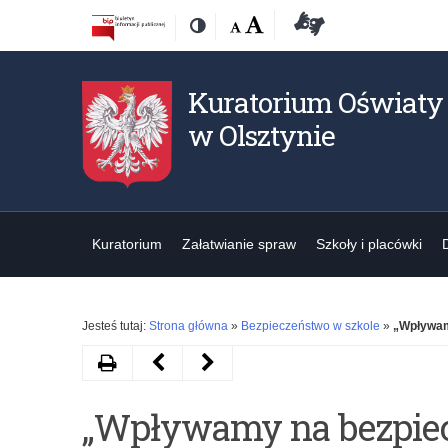
Przejdź
Przejdź
Dostępność
Rozmiar
Domyślna
Wielka
Deklaracja
Kontrast
do
do
czcionki:
dostępności
treśći
nawigacji
Kuratorium Oświaty
w Olsztynie
Kuratorium
Załatwianie spraw
Szkoły i placówki
Jesteś tutaj:
Strona główna
»
Bezpieczeństwo w szkole
»
„Wpływam
Drukuj
Następny
Poprzedni
artykuł
artykuł
„Wpływamy na bezpiec
„Wpływamy
„Profilaktyka