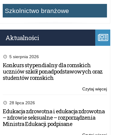
Szkolnictwo branżowe
Aktualności
5 sierpnia 2026
Konkurs stypendialny dla romskich
uczniów szkół ponadpodstawowych oraz
studentów romskich
Czytaj więcej
o:
„Wpływamy
na
28 lipca 2026
bezpieczeństw
Edukacja zdrowotna i edukacja zdrowotna
–
– zdrowie seksualne – rozporządzenia
spotkanie
Ministra Edukacji podpisane
online