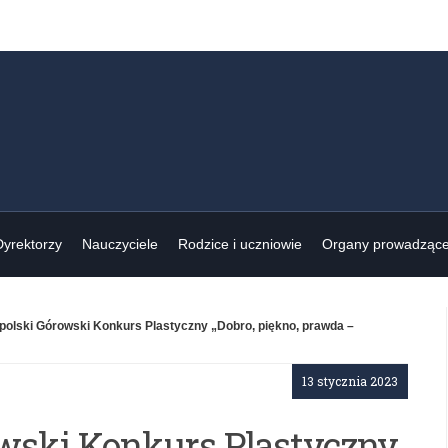
Dyrektorzy
Nauczyciele
Rodzice i uczniowie
Organy prowadząc
polski Górowski Konkurs Plastyczny „Dobro, piękno, prawda –
13 stycznia 2023
wski Konkurs Plastyczny