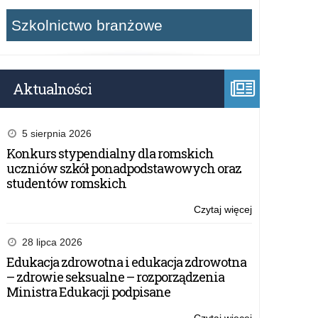
Szkolnictwo branżowe
Aktualności
5 sierpnia 2026
Konkurs stypendialny dla romskich
uczniów szkół ponadpodstawowych oraz
studentów romskich
Czytaj więcej
o:
XIX
Ogólnopolski
28 lipca 2026
Górowski
Edukacja zdrowotna i edukacja zdrowotna
Konkurs
– zdrowie seksualne – rozporządzenia
Plastyczny
Ministra Edukacji podpisane
„Dobro,
piękno,