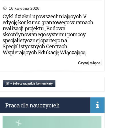
XIX
Ogólnopolski
16 kwietnia 2026
Górowski
Cykl działań upowszechniających V
Konkurs
edycję konkursu grantowego w ramach
Plastyczny
realizacji projektu „Budowa
„Dobro,
skoordynowanego systemu pomocy
piękno,
specjalistycznej opartego na
prawda
Specjalistycznych Centrach
–
Wspierających Edukację Włączającą
wartości
ponadczasowe
Czytaj więcej
o:
dla
XIX
uczniów
Ogólnopolski
szkół
Górowski
JST – Zobacz wszystkie komunikaty
podstawowych
Konkurs
klas
Plastyczny
7-
„Dobro,
8
Praca dla nauczycieli
piękno,
prawda
–
wartości