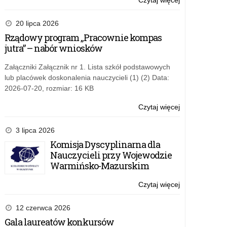
Czytaj więcej
o:
prawda
XIX
–
Ogólnopolski
20 lipca 2026
wartości
Górowski
Rządowy program „Pracownie kompas
ponadczasowe
Konkurs
jutra” – nabór wniosków
dla
Plastyczny
uczniów
„Dobro,
Załączniki Załącznik nr 1. Lista szkół podstawowych
szkół
piękno,
lub placówek doskonalenia nauczycieli (1) (2) Data:
podstawowych
prawda
2026-07-20, rozmiar: 16 KB
klas
–
7-
wartości
Czytaj więcej
o:
8
ponadczasowe
XIX
dla
Ogólnopolski
3 lipca 2026
uczniów
Górowski
Komisja Dyscyplinarna dla
szkół
Konkurs
Nauczycieli przy Wojewodzie
podstawowych
Plastyczny
Warmińsko-Mazurskim
klas
„Dobro,
7-
piękno,
Czytaj więcej
o:
8
prawda
XIX
–
Ogólnopolski
12 czerwca 2026
wartości
Górowski
Gala laureatów konkursów
ponadczasowe