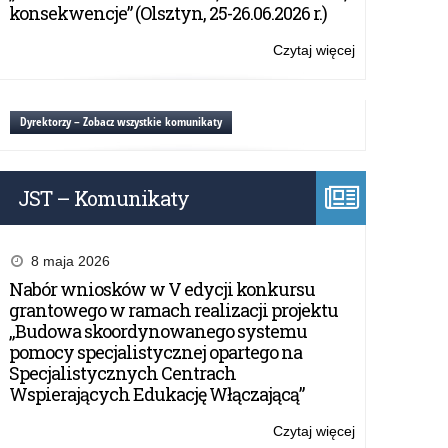
Plastyczny
konsekwencje” (Olsztyn, 25-26.06.2026 r.)
„Dobro,
piękno,
Czytaj więcej
o:
prawda
XIX
–
Ogólnopolski
wartości
Górowski
Dyrektorzy – Zobacz wszystkie komunikaty
ponadczasowe
Konkurs
dla
Plastyczny
uczniów
„Dobro,
szkół
JST – Komunikaty
piękno,
podstawowych
prawda
klas
–
7-
wartości
8 maja 2026
8
ponadczasowe
Nabór wniosków w V edycji konkursu
dla
grantowego w ramach realizacji projektu
uczniów
„Budowa skoordynowanego systemu
szkół
pomocy specjalistycznej opartego na
podstawowych
Specjalistycznych Centrach
klas
Wspierających Edukację Włączającą”
7-
8
Czytaj więcej
o: