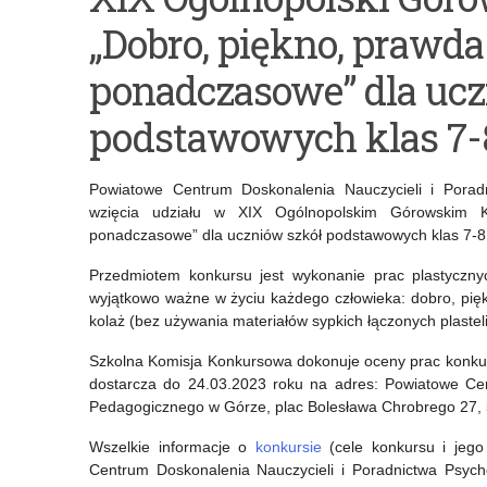
II
XXIV
„Dobro, piękno, prawda
edycja
Ogólnopolski
konkursu
Konkurs
ponadczasowe” dla ucz
historycznego
Wiedzy
podstawowych klas 7-
„Polska-
o
Węgry
Polskim
Powiatowe Centrum Doskonalenia Nauczycieli i Pora
wzięcia udziału w XIX Ogólnopolskim Górowskim K
–
Państwie
ponadczasowe” dla uczniów szkół podstawowych klas 7-8
Historia
Podziemnym
Przedmiotem konkursu jest wykonanie prac plastycznyc
Przyjaźni”
„Armia
wyjątkowo ważne w życiu każdego człowieka: dobro, pięk
kolaż (bez używania materiałów sypkich łączonych plastel
Krajowa
Szkolna Komisja Konkursowa dokonuje oceny prac konkur
Siłą
dostarcza do 24.03.2023 roku na adres: Powiatowe Cen
Zbrojną
Pedagogicznego w Górze, plac Bolesława Chrobrego 27,
Polskiego
Wszelkie informacje o
konkursie
(cele konkursu i jeg
Centrum Doskonalenia Nauczycieli i Poradnictwa Psyc
Państwa