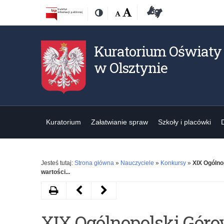
Przejdź
Przejdź
Dostępność
Rozmiar
Domyślna
Wielka
Deklaracja
Kontrast
do
do
czcionki:
dostępności
treśći
nawigacji
Kuratorium Oświaty
w Olsztynie
Kuratorium
Załatwianie spraw
Szkoły i placówki
Jesteś tutaj:
Strona główna
»
Nauczyciele
»
Konkursy
»
XIX Ogólno
wartości...
Drukuj
Następny
Poprzedni
artykuł
artykuł
XIX Ogólnopolski Góro