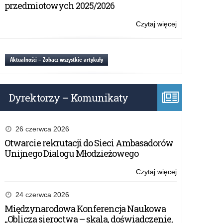
Konkurs
przedmiotowych 2025/2026
dla
Plastyczny
uczniów
„Dobro,
Czytaj więcej
o:
szkół
piękno,
XIX
podstawowych
prawda
Ogólnopolski
klas
–
Górowski
Aktualności – Zobacz wszystkie artykuły
7-
wartości
Konkurs
8
ponadczasowe
Plastyczny
dla
„Dobro,
uczniów
Dyrektorzy – Komunikaty
piękno,
szkół
prawda
podstawowych
–
klas
wartości
26 czerwca 2026
7-
ponadczasowe
Otwarcie rekrutacji do Sieci Ambasadorów
8
dla
Unijnego Dialogu Młodzieżowego
uczniów
szkół
Czytaj więcej
o:
podstawowych
XIX
klas
Ogólnopolski
24 czerwca 2026
7-
Górowski
Międzynarodowa Konferencja Naukowa
8
Konkurs
„Oblicza sieroctwa – skala, doświadczenie,