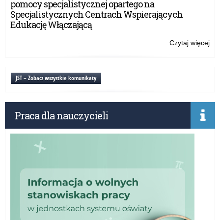
pomocy specjalistycznej opartego na
pr
Specjalistycznych Centrach Wspierających
Er
Edukację Włączającą
dla
nau
Czytaj więcej
o:
szk
Szk
spe
mi
on-
JST – Zobacz wszystkie komunikaty
lin
w
ra
Praca dla nauczycieli
pr
Er
dla
nau
szk
spe