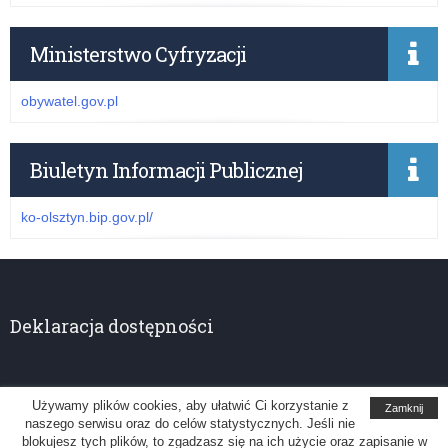
Ministerstwo Cyfryzacji
obywatel.gov.pl
Biuletyn Informacji Publicznej
ko-olsztyn.bip.gov.pl/
Deklaracja dostępności
Używamy plików cookies, aby ułatwić Ci korzystanie z
Zamknij
naszego serwisu oraz do celów statystycznych. Jeśli nie
Kuratorium Oświaty w Olsztynie
blokujesz tych plików, to zgadzasz się na ich użycie oraz zapisanie w