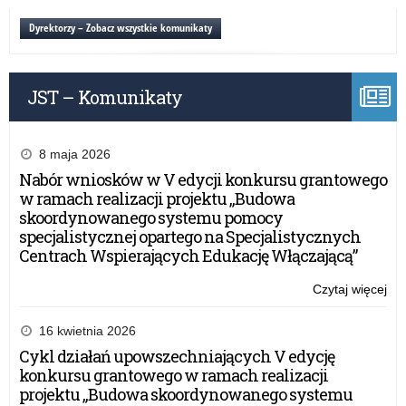
mi
nau
on-
Dyrektorzy – Zobacz wszystkie komunikaty
szk
lin
spe
w
ra
JST – Komunikaty
pr
Er
dla
nau
8 maja 2026
szk
Nabór wniosków w V edycji konkursu grantowego
spe
w ramach realizacji projektu „Budowa
skoordynowanego systemu pomocy
specjalistycznej opartego na Specjalistycznych
Centrach Wspierających Edukację Włączającą”
Czytaj więcej
o:
Szk
mi
16 kwietnia 2026
on-
Cykl działań upowszechniających V edycję
lin
konkursu grantowego w ramach realizacji
w
projektu „Budowa skoordynowanego systemu
ra