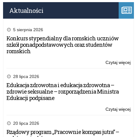
Aktualności
5 sierpnia 2026
Konkurs stypendialny dla romskich uczniów
szkół ponadpodstawowych oraz studentów
romskich
Czytaj więcej
o:
Szk
mi
28 lipca 2026
on-
Edukacja zdrowotna i edukacja zdrowotna –
lin
zdrowie seksualne – rozporządzenia Ministra
w
Edukacji podpisane
ra
pr
Czytaj więcej
o:
Er
Szk
dla
mi
20 lipca 2026
nau
on-
Rządowy program „Pracownie kompas jutra” –
szk
lin