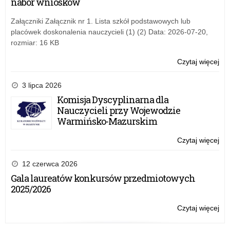
nabór wniosków
spe
w
ra
Załączniki Załącznik nr 1. Lista szkół podstawowych lub
pr
placówek doskonalenia nauczycieli (1) (2) Data: 2026-07-20,
Er
rozmiar: 16 KB
dla
nau
Czytaj więcej
o:
szk
Szk
spe
mi
3 lipca 2026
on-
Komisja Dyscyplinarna dla
lin
Nauczycieli przy Wojewodzie
w
Warmińsko-Mazurskim
ra
pr
Czytaj więcej
o:
Er
Szk
dla
mi
12 czerwca 2026
nau
on-
Gala laureatów konkursów przedmiotowych
szk
lin
2025/2026
spe
w
ra
Czytaj więcej
o:
pr
Szk
Er
mi