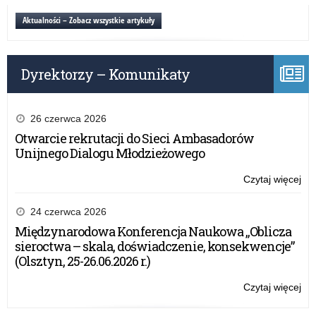
dla
on-
Aktualności – Zobacz wszystkie artykuły
nau
lin
szk
w
spe
ra
Dyrektorzy – Komunikaty
pr
Er
dla
nau
26 czerwca 2026
szk
Otwarcie rekrutacji do Sieci Ambasadorów
spe
Unijnego Dialogu Młodzieżowego
Czytaj więcej
o:
Szk
mi
24 czerwca 2026
on-
Międzynarodowa Konferencja Naukowa „Oblicza
lin
sieroctwa – skala, doświadczenie, konsekwencje”
w
(Olsztyn, 25-26.06.2026 r.)
ra
pr
Czytaj więcej
o:
Er
Szk
dla