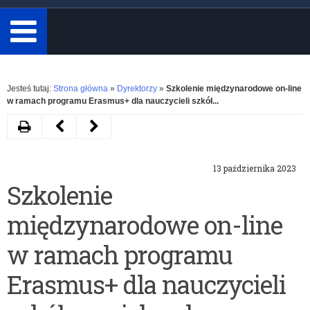
minimum
3
znaki.
Rozwiń
Jesteś tutaj:
Strona główna
»
Dyrektorzy
»
Szkolenie międzynarodowe on-line
w ramach programu Erasmus+ dla nauczycieli szkół...
Drukuj
Następny
Poprzedni
artykuł
artykuł
13 października 2023
Realizacja
„Erasmus+
Szkolenie
pilotażowego
a
międzynarodowe on-line
wdrożenia
mikropoświadczenia”
„Modelu
–
w ramach programu
funkcjonowania
konferencja
Erasmus+ dla nauczycieli
Specjalistycznych