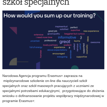
szkół specjalnych
Centrów
Wspierających
Edukację
Włączającą
(SCWEW)”
–
w
drodze
do
kolejnych
Narodowa Agencja programu Erasmus+ zaprasza na
międzynarodowe szkolenie on-line dla nauczycieli szkół
specjalistycznych
specjalnych oraz szkół masowych pracujących z uczniami ze
centrów.
specjalnymi potrzebami edukacyjnymi, przygotowujące do złożenia
wniosku o dofinansowanie projektu współpracy międzynarodowej w
programie Erasmus+: