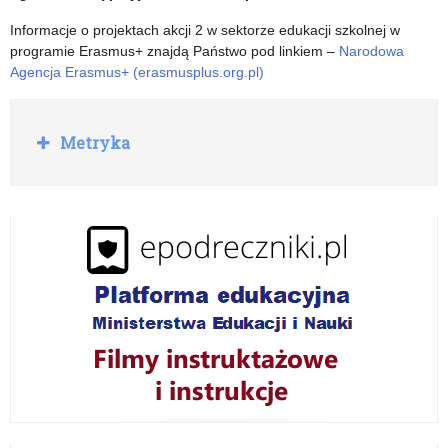
Informacje o projektach akcji 2 w sektorze edukacji szkolnej w
programie Erasmus+ znajdą Państwo pod linkiem –
Narodowa
Agencja Erasmus+ (erasmusplus.org.pl)
R
Metryka
o
z
w
i
ń