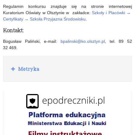
Regulamin konkursu znajduje się na stronie internetowej
Kuratorium Oświaty w Olsztynie w zakładce:
Szkoły i Placówki →
Certyfikaty → Szkoła Przyjazna Środowisku
.
Kontakt:
Bogusław Paliński, e-mail:
bpalinski@ko.olsztyn.pl
, tel. 89 52
32 469.
R
Metryka
o
z
w
i
ń