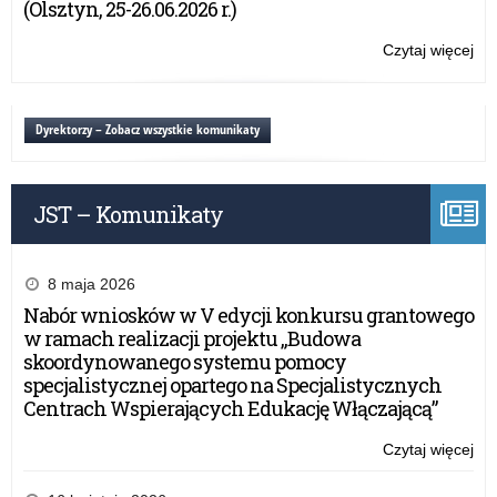
(Olsztyn, 25-26.06.2026 r.)
edy
ko
Czytaj więcej
o:
„Sz
Za
Prz
do
Śr
udz
Dyrektorzy – Zobacz wszystkie komunikaty
w
XX
edy
JST – Komunikaty
ko
„Sz
Prz
Śr
8 maja 2026
Nabór wniosków w V edycji konkursu grantowego
w ramach realizacji projektu „Budowa
skoordynowanego systemu pomocy
specjalistycznej opartego na Specjalistycznych
Centrach Wspierających Edukację Włączającą”
Czytaj więcej
o:
Za
do