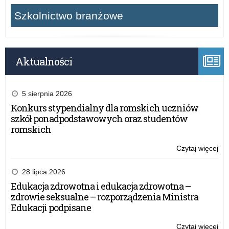
Szkolnictwo branżowe
Aktualności
5 sierpnia 2026
Konkurs stypendialny dla romskich uczniów
szkół ponadpodstawowych oraz studentów
romskich
Czytaj więcej
o:
Za
do
28 lipca 2026
udz
Edukacja zdrowotna i edukacja zdrowotna –
w
zdrowie seksualne – rozporządzenia Ministra
XX
Edukacji podpisane
edy
ko
Czytaj więcej
o: