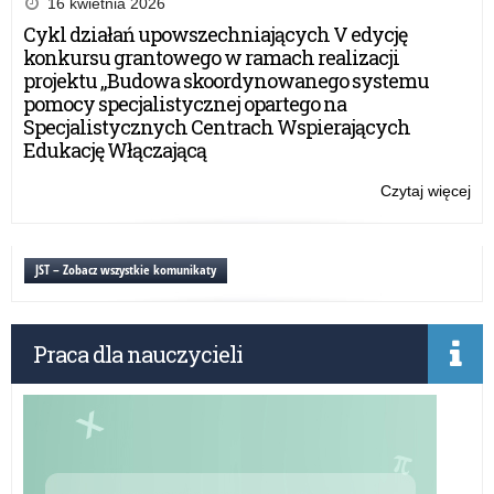
16 kwietnia 2026
udz
Cykl działań upowszechniających V edycję
w
konkursu grantowego w ramach realizacji
XX
projektu „Budowa skoordynowanego systemu
edy
pomocy specjalistycznej opartego na
ko
Specjalistycznych Centrach Wspierających
„Sz
Edukację Włączającą
Prz
Śr
Czytaj więcej
o:
Za
do
udz
JST – Zobacz wszystkie komunikaty
w
XX
edy
Praca dla nauczycieli
ko
„Sz
Prz
Śr