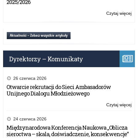
2025/2026
XX
edy
Czytaj więcej
o:
ko
Za
„Sz
do
Prz
udz
Aktualności – Zobacz wszystkie artykuły
Śr
w
XX
edy
Dyrektorzy – Komunikaty
ko
„Sz
Prz
Śr
26 czerwca 2026
Otwarcie rekrutacji do Sieci Ambasadorów
Unijnego Dialogu Młodzieżowego
Czytaj więcej
o:
Za
do
24 czerwca 2026
udz
Międzynarodowa Konferencja Naukowa „Oblicza
w
sieroctwa – skala, doświadczenie, konsekwencje”
XX