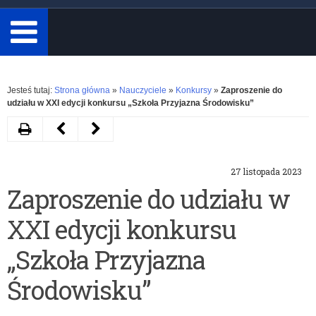
minimum
3
znaki.
Rozwiń
Jesteś tutaj:
Strona główna
»
Nauczyciele
»
Konkursy
»
Zaproszenie do
udziału w XXI edycji konkursu „Szkoła Przyjazna Środowisku”
Drukuj
Następny
Poprzedni
artykuł
artykuł
27 listopada 2023
Wyniki
Ogólnopolski
Zaproszenie do udziału w
konkursu
Konkurs
XXI edycji konkursu
„Sprawiedliwi
Języka
z
Włoskiego
„Szkoła Przyjazna
Markowej”
Środowisku”