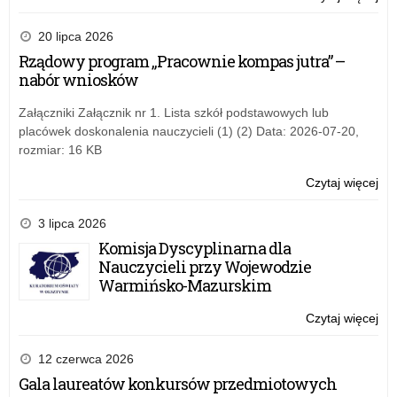
„Sz
Za
Prz
do
20 lipca 2026
Śr
udz
Rządowy program „Pracownie kompas jutra” –
w
nabór wniosków
XX
edy
Załączniki Załącznik nr 1. Lista szkół podstawowych lub
ko
placówek doskonalenia nauczycieli (1) (2) Data: 2026-07-20,
„Sz
rozmiar: 16 KB
Prz
Śr
Czytaj więcej
o:
Za
do
3 lipca 2026
udz
Komisja Dyscyplinarna dla
w
Nauczycieli przy Wojewodzie
XX
Warmińsko-Mazurskim
edy
ko
Czytaj więcej
o:
„Sz
Za
Prz
do
12 czerwca 2026
Śr
udz
Gala laureatów konkursów przedmiotowych
w