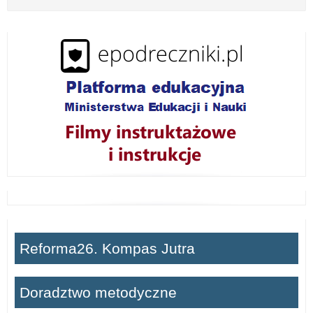
z
w
i
ń
Reforma26. Kompas Jutra
Doradztwo metodyczne