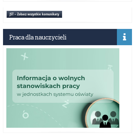
wa
20
JST – Zobacz wszystkie komunikaty
–
ape
Wa
Praca dla nauczycieli
Ma
Kur
Oś