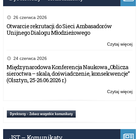
Kur
Oś
26 czerwca 2026
Otwarcie rekrutacji do Sieci Ambasadorów
Unijnego Dialogu Młodzieżowego
Czytaj więcej
o:
Be
wa
24 czerwca 2026
20
Międzynarodowa Konferencja Naukowa „Oblicza
–
sieroctwa – skala, doświadczenie, konsekwencje”
ape
(Olsztyn, 25-26.06.2026 r.)
Wa
Ma
Czytaj więcej
o:
Kur
Be
Oś
wa
20
Dyrektorzy – Zobacz wszystkie komunikaty
–
ape
Wa
JST – Komunikaty
Ma