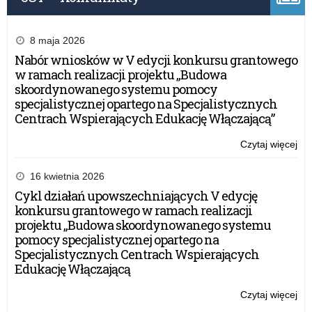
Kur
Oś
8 maja 2026
Nabór wniosków w V edycji konkursu grantowego
w ramach realizacji projektu „Budowa
skoordynowanego systemu pomocy
specjalistycznej opartego na Specjalistycznych
Centrach Wspierających Edukację Włączającą”
Czytaj więcej
o:
Be
wa
16 kwietnia 2026
20
Cykl działań upowszechniających V edycję
–
konkursu grantowego w ramach realizacji
ape
projektu „Budowa skoordynowanego systemu
Wa
pomocy specjalistycznej opartego na
Ma
Specjalistycznych Centrach Wspierających
Kur
Edukację Włączającą
Oś
Czytaj więcej
o:
Be