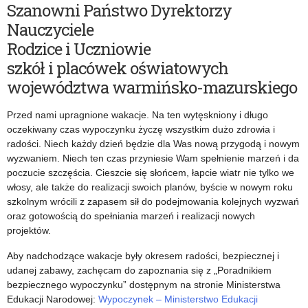
finansowe
za
Szanowni Państwo Dyrektorzy
Nauczyciele
w
2023
Rodzice i Uczniowie
2024
rok
szkół i placówek oświatowych
roku
województwa warmińsko-mazurskiego
Przed nami upragnione wakacje. Na ten wytęskniony i długo
oczekiwany czas wypoczynku życzę wszystkim dużo zdrowia i
radości. Niech każdy dzień będzie dla Was nową przygodą i nowym
wyzwaniem. Niech ten czas przyniesie Wam spełnienie marzeń i da
poczucie szczęścia. Cieszcie się słońcem, łapcie wiatr nie tylko we
włosy, ale także do realizacji swoich planów, byście w nowym roku
szkolnym wrócili z zapasem sił do podejmowania kolejnych wyzwań
oraz gotowością do spełniania marzeń i realizacji nowych
projektów.
Aby nadchodzące wakacje były okresem radości, bezpiecznej i
udanej zabawy, zachęcam do zapoznania się z „Poradnikiem
bezpiecznego wypoczynku” dostępnym na stronie Ministerstwa
Edukacji Narodowej:
Wypoczynek – Ministerstwo Edukacji