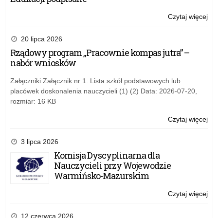
Czytaj więcej
o:
Be
wa
20 lipca 2026
20
Rządowy program „Pracownie kompas jutra” –
–
nabór wniosków
ape
Wa
Załączniki Załącznik nr 1. Lista szkół podstawowych lub
Ma
placówek doskonalenia nauczycieli (1) (2) Data: 2026-07-20,
Kur
rozmiar: 16 KB
Oś
Czytaj więcej
o:
Be
wa
3 lipca 2026
20
Komisja Dyscyplinarna dla
–
Nauczycieli przy Wojewodzie
ape
Warmińsko-Mazurskim
Wa
Ma
Czytaj więcej
o:
Kur
Be
Oś
wa
12 czerwca 2026