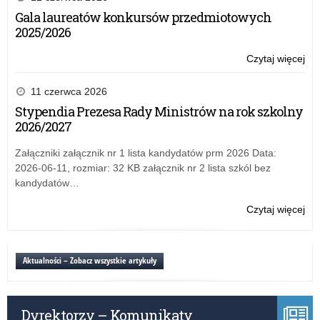
20
Gala laureatów konkursów przedmiotowych
–
2025/2026
ape
Wa
Czytaj więcej
o:
Ma
Be
Kur
wa
11 czerwca 2026
Oś
20
Stypendia Prezesa Rady Ministrów na rok szkolny
–
2026/2027
ape
Wa
Załączniki załącznik nr 1 lista kandydatów prm 2026 Data:
Ma
2026-06-11, rozmiar: 32 KB załącznik nr 2 lista szkól bez
Kur
kandydatów…
Oś
Czytaj więcej
o:
Be
wa
20
Aktualności – Zobacz wszystkie artykuły
–
ape
Wa
Dyrektorzy – Komunikaty
Ma