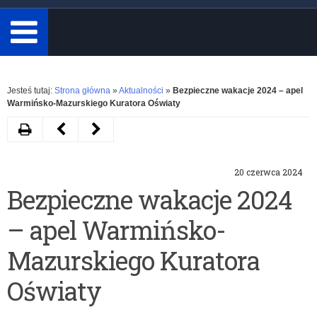
minimum
3
znaki.
Rozwiń
Jesteś tutaj:
Strona główna
»
Aktualności
»
Bezpieczne wakacje 2024 – apel
Warmińsko-Mazurskiego Kuratora Oświaty
Drukuj
Następny
Poprzedni
artykuł
artykuł
20 czerwca 2024
Rządowy
Sprawozdanie
Bezpieczne wakacje 2024
program
z
– apel Warmińsko-
„Aktywna
Rządowego
tablica”
programu
Mazurskiego Kuratora
–
„Aktywna
Oświaty
wsparcie
tablica”