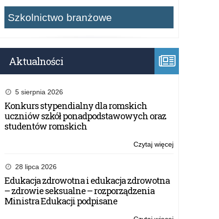
Szkolnictwo branżowe
Aktualności
5 sierpnia 2026
Konkurs stypendialny dla romskich
uczniów szkół ponadpodstawowych oraz
studentów romskich
Czytaj więcej
o:
WPA.272.7.20
–
28 lipca 2026
Zapytanie
Edukacja zdrowotna i edukacja zdrowotna
ofertowe:
– zdrowie seksualne – rozporządzenia
dostawa
Ministra Edukacji podpisane
fabrycznie
nowego