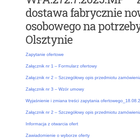
Podstawowe
Praktyki
dostawa fabrycznie n
kierunki
absolwenckie
realizacji
–
osobowego na potrzeb
polityki
zbieranie
Olsztynie
oświatowej
danych
państwa
do
Zapytanie ofertowe
w
porozumień
Załącznik nr 1 – Formularz ofertowy
roku
Załącznik nr 2 – Szczegółowy opis przedmiotu zamówieni
szkolnym
Załącznik nr 3 – Wzór umowy
2025/2026
Wyjaśnienie i zmiana treści zapytania ofertowego_18.08.2
Załącznik nr 2 – Szczegółowy opis przedmiotu zamówieni
Informacja z otwarcia ofert
Zawiadomienie o wyborze oferty