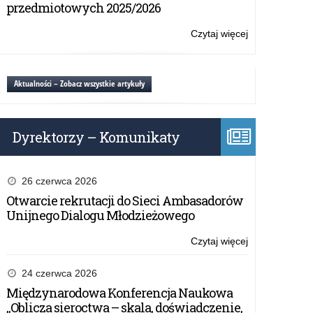
ofertowe:
przedmiotowych 2025/2026
Kuratorium
dostawa
Oświaty
fabrycznie
Czytaj więcej
o:
w
nowego
WPA.272.7.20
Olsztynie
samochodu
–
osobowego
Zapytanie
Aktualności – Zobacz wszystkie artykuły
na
ofertowe:
potrzeby
dostawa
Kuratorium
fabrycznie
Oświaty
Dyrektorzy – Komunikaty
nowego
w
samochodu
Olsztynie
osobowego
na
26 czerwca 2026
potrzeby
Otwarcie rekrutacji do Sieci Ambasadorów
Kuratorium
Unijnego Dialogu Młodzieżowego
Oświaty
w
Czytaj więcej
o:
Olsztynie
WPA.272.7.20
–
24 czerwca 2026
Zapytanie
Międzynarodowa Konferencja Naukowa
ofertowe:
„Oblicza sieroctwa – skala, doświadczenie,