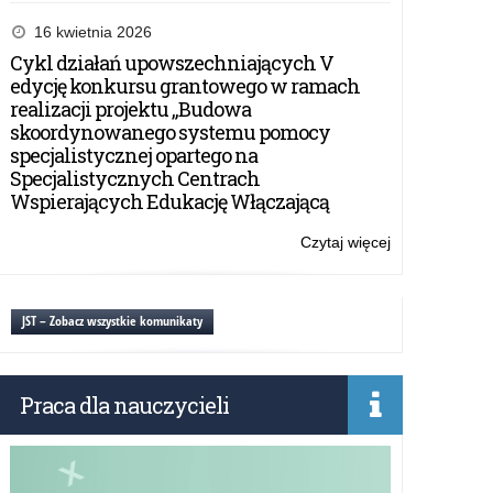
WPA.272.7.20
–
16 kwietnia 2026
Zapytanie
Cykl działań upowszechniających V
ofertowe:
edycję konkursu grantowego w ramach
dostawa
realizacji projektu „Budowa
fabrycznie
skoordynowanego systemu pomocy
nowego
specjalistycznej opartego na
samochodu
Specjalistycznych Centrach
osobowego
Wspierających Edukację Włączającą
na
potrzeby
Czytaj więcej
o:
Kuratorium
WPA.272.7.20
Oświaty
–
w
Zapytanie
JST – Zobacz wszystkie komunikaty
Olsztynie
ofertowe:
dostawa
fabrycznie
Praca dla nauczycieli
nowego
samochodu
osobowego
na