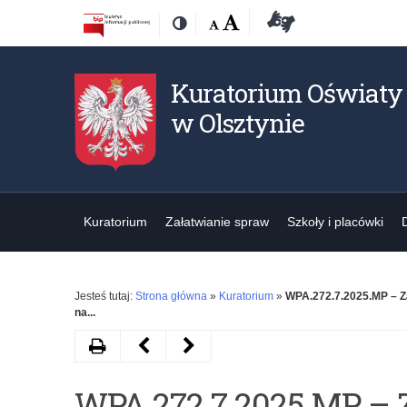
Przejdź
Przejdź
Dostępność
Rozmiar
Domyślna
Wielka
Deklaracja
Kontrast
do
do
czcionki:
dostępności
treśći
nawigacji
Kuratorium Oświaty
w Olsztynie
Kuratorium
Załatwianie spraw
Szkoły i placówki
Jesteś tutaj:
Strona główna
»
Kuratorium
»
WPA.272.7.2025.MP – Z
na...
Drukuj
Następny
Poprzedni
artykuł
artykuł
WPA.272.7.2025.MP – Z