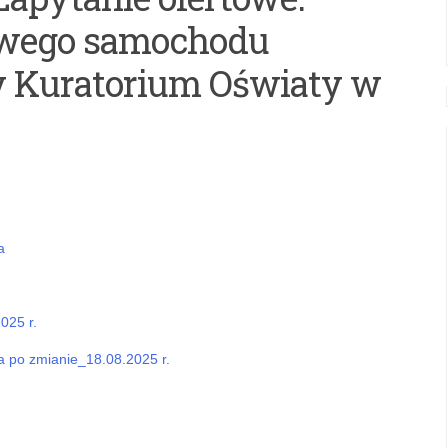
owego samochodu
y Kuratorium Oświaty w
a
025 r.
a po zmianie_18.08.2025 r.