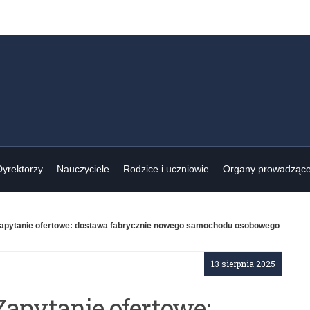
Dyrektorzy
Nauczyciele
Rodzice i uczniowie
Organy prowadząc
apytanie ofertowe: dostawa fabrycznie nowego samochodu osobowego
13 sierpnia 2025
apytanie ofertowe: