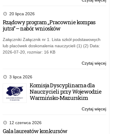
Czytaj więcej
o:
samochodu
WPA.272.7.20
osobowego
–
20 lipca 2026
na
Zapytanie
Rządowy program „Pracownie kompas
potrzeby
ofertowe:
jutra” – nabór wniosków
Kuratorium
dostawa
Oświaty
fabrycznie
Załączniki Załącznik nr 1. Lista szkół podstawowych
w
nowego
lub placówek doskonalenia nauczycieli (1) (2) Data:
Olsztynie
samochodu
2026-07-20, rozmiar: 16 KB
osobowego
na
Czytaj więcej
o:
potrzeby
WPA.272.7.20
Kuratorium
–
3 lipca 2026
Oświaty
Zapytanie
Komisja Dyscyplinarna dla
w
ofertowe:
Nauczycieli przy Wojewodzie
Olsztynie
dostawa
Warmińsko-Mazurskim
fabrycznie
nowego
Czytaj więcej
o:
samochodu
WPA.272.7.20
osobowego
–
12 czerwca 2026
na
Zapytanie
Gala laureatów konkursów
potrzeby