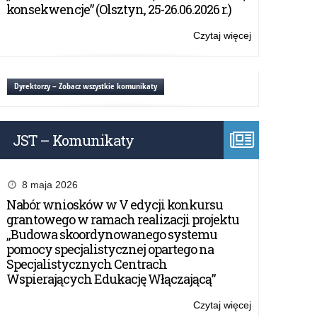
dostawa
konsekwencje” (Olsztyn, 25-26.06.2026 r.)
fabrycznie
nowego
Czytaj więcej
o:
samochodu
WPA.272.7.20
osobowego
–
na
Zapytanie
Dyrektorzy – Zobacz wszystkie komunikaty
potrzeby
ofertowe:
Kuratorium
dostawa
Oświaty
fabrycznie
w
JST – Komunikaty
nowego
Olsztynie
samochodu
osobowego
na
8 maja 2026
potrzeby
Nabór wniosków w V edycji konkursu
Kuratorium
grantowego w ramach realizacji projektu
Oświaty
„Budowa skoordynowanego systemu
w
pomocy specjalistycznej opartego na
Olsztynie
Specjalistycznych Centrach
Wspierających Edukację Włączającą”
Czytaj więcej
o: