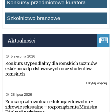
Konkursy przedmiotowe kuratora
Szkolnictwo branżowe
Aktualności
5 sierpnia 2026
Konkurs stypendialny dla romskich uczniów
szkół ponadpodstawowych oraz studentów
romskich
Czytaj więcej
o:
Otw
ko
28 lipca 2026
ofe
Edukacja zdrowotna i edukacja zdrowotna –
na
zdrowie seksualne – rozporządzenia Ministra
rea