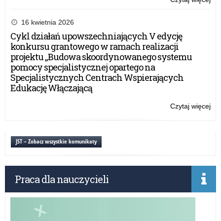
ter
Otw
wo
ko
16 kwietnia 2026
wa
ofe
Cykl działań upowszechniających V edycję
ma
na
konkursu grantowego w ramach realizacji
w
rea
projektu „Budowa skoordynowanego systemu
20
za
pomocy specjalistycznej opartego na
rok
pub
Specjalistycznych Centrach Wspierających
w
Edukację Włączającą
zak
org
Czytaj więcej
o:
wy
Otw
let
ko
dla
ofe
JST – Zobacz wszystkie komunikaty
dzi
na
i
rea
mło
za
z
Praca dla nauczycieli
pub
ter
w
wo
zak
wa
org
ma
wy