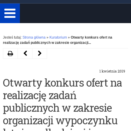
minimum
3
znaki.
Rozwiń
Jesteś tutaj:
Strona główna
»
Kuratorium
»
Otwarty konkurs ofert na
realizację zadań publicznych w zakresie organizacji...
Drukuj
Następny
Poprzedni
artykuł
artykuł
1 kwietnia 2019
Rozstrzygnięcie
Warmińsko-
Otwarty konkurs ofert na
konkursu
Mazurski
realizację zadań
„Mój
Kongres
zawód.
Zawodowy
publicznych w zakresie
Moja
–
organizacji wypoczynku
przyszłość
konferencja