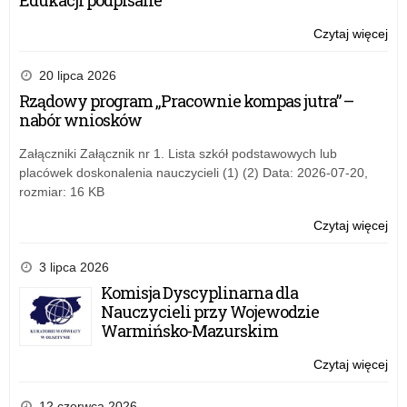
Edukacji podpisane
za
pub
Czytaj więcej
o:
w
Otw
zak
ko
20 lipca 2026
org
ofe
Rządowy program „Pracownie kompas jutra” –
wy
na
nabór wniosków
let
rea
dla
za
Załączniki Załącznik nr 1. Lista szkół podstawowych lub
dzi
pub
placówek doskonalenia nauczycieli (1) (2) Data: 2026-07-20,
i
w
rozmiar: 16 KB
mło
zak
z
org
Czytaj więcej
o:
ter
wy
Otw
wo
let
ko
3 lipca 2026
wa
dla
ofe
Komisja Dyscyplinarna dla
ma
dzi
na
Nauczycieli przy Wojewodzie
w
i
rea
Warmińsko-Mazurskim
20
mło
za
rok
z
pub
Czytaj więcej
o:
ter
w
Otw
wo
zak
ko
12 czerwca 2026