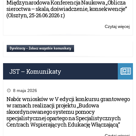
Międzynarodowa Konferencja Naukowa „Oblicza
rok
ter
na
sieroctwa – skala, doświadczenie, konsekwencje”
wo
rea
(Olsztyn, 25-26.06.2026 r.)
wa
za
ma
pub
Czytaj więcej
o:
w
w
Otw
20
zak
ko
rok
org
ofe
Dyrektorzy – Zobacz wszystkie komunikaty
wy
na
let
rea
dla
za
dzi
JST – Komunikaty
pub
i
w
mło
zak
z
org
8 maja 2026
ter
wy
Nabór wniosków w V edycji konkursu grantowego
wo
let
w ramach realizacji projektu „Budowa
wa
dla
skoordynowanego systemu pomocy
ma
dzi
specjalistycznej opartego na Specjalistycznych
w
i
Centrach Wspierających Edukację Włączającą”
20
mło
rok
z
Czytaj więcej
o: