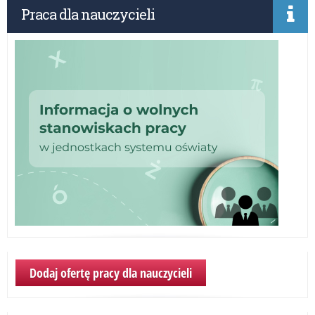
Praca dla nauczycieli
pow
Dodaj ofertę pracy dla nauczycieli