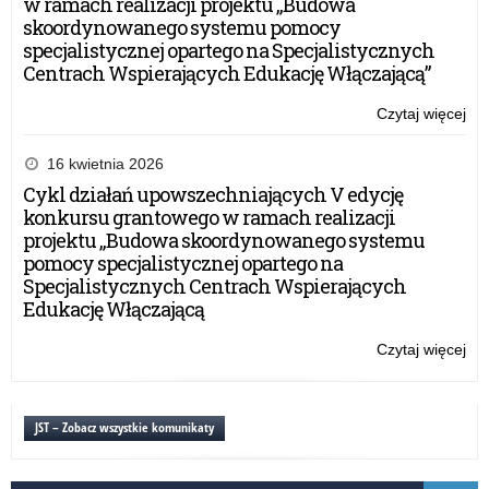
w ramach realizacji projektu „Budowa
skoordynowanego systemu pomocy
specjalistycznej opartego na Specjalistycznych
Centrach Wspierających Edukację Włączającą”
Czytaj więcej
o:
Pie
nau
16 kwietnia 2026
–
Cykl działań upowszechniających V edycję
do
konkursu grantowego w ramach realizacji
me
projektu „Budowa skoordynowanego systemu
otr
pomocy specjalistycznej opartego na
pow
Specjalistycznych Centrach Wspierających
Edukację Włączającą
Czytaj więcej
o:
Pie
nau
–
JST – Zobacz wszystkie komunikaty
do
me
otr