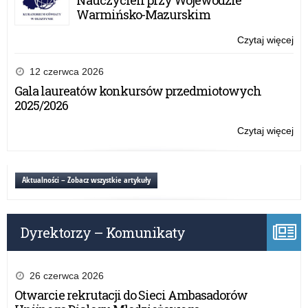
me
Warmińsko-Mazurskim
otr
pow
Czytaj więcej
o:
Pie
nau
12 czerwca 2026
–
Gala laureatów konkursów przedmiotowych
do
2025/2026
me
otr
Czytaj więcej
o:
pow
Pie
nau
–
Aktualności – Zobacz wszystkie artykuły
do
me
otr
Dyrektorzy – Komunikaty
pow
26 czerwca 2026
Otwarcie rekrutacji do Sieci Ambasadorów