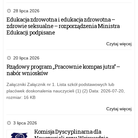
Pie
nau
28 lipca 2026
–
Edukacja zdrowotna i edukacja zdrowotna –
do
zdrowie seksualne – rozporządzenia Ministra
me
Edukacji podpisane
otr
pow
Czytaj więcej
o:
Pie
nau
20 lipca 2026
–
Rządowy program „Pracownie kompas jutra” –
do
nabór wniosków
me
otr
Załączniki Załącznik nr 1. Lista szkół podstawowych lub
pow
placówek doskonalenia nauczycieli (1) (2) Data: 2026-07-20,
rozmiar: 16 KB
Czytaj więcej
o:
Pie
nau
3 lipca 2026
–
Komisja Dyscyplinarna dla
do
Nauczycieli przy Wojewodzie