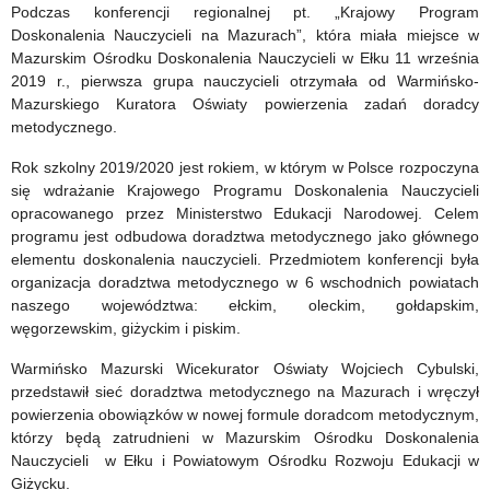
Nidzica
Podczas konferencji regionalnej pt. „Krajowy Program
Doskonalenia Nauczycieli na Mazurach”, która miała miejsce w
2019
Mazurskim Ośrodku Doskonalenia Nauczycieli w Ełku 11 września
2019 r., pierwsza grupa nauczycieli otrzymała od Warmińsko-
Mazurskiego Kuratora Oświaty powierzenia zadań doradcy
metodycznego.
Rok szkolny 2019/2020 jest rokiem, w którym w Polsce rozpoczyna
się wdrażanie Krajowego Programu Doskonalenia Nauczycieli
opracowanego przez Ministerstwo Edukacji Narodowej. Celem
programu jest odbudowa doradztwa metodycznego jako głównego
elementu doskonalenia nauczycieli. Przedmiotem konferencji była
organizacja doradztwa metodycznego w 6 wschodnich powiatach
naszego województwa: ełckim, oleckim, gołdapskim,
węgorzewskim, giżyckim i piskim.
Warmińsko Mazurski Wicekurator Oświaty Wojciech Cybulski,
przedstawił sieć doradztwa metodycznego na Mazurach i wręczył
powierzenia obowiązków w nowej formule doradcom metodycznym,
którzy będą zatrudnieni w Mazurskim Ośrodku Doskonalenia
Nauczycieli w Ełku i Powiatowym Ośrodku Rozwoju Edukacji w
Giżycku.