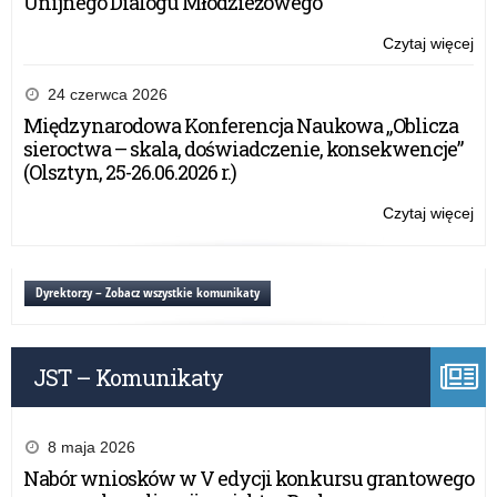
Unijnego Dialogu Młodzieżowego
Czytaj więcej
o:
Pie
nau
24 czerwca 2026
–
Międzynarodowa Konferencja Naukowa „Oblicza
do
sieroctwa – skala, doświadczenie, konsekwencje”
me
(Olsztyn, 25-26.06.2026 r.)
otr
pow
Czytaj więcej
o:
Pie
nau
–
Dyrektorzy – Zobacz wszystkie komunikaty
do
me
otr
JST – Komunikaty
pow
8 maja 2026
Nabór wniosków w V edycji konkursu grantowego