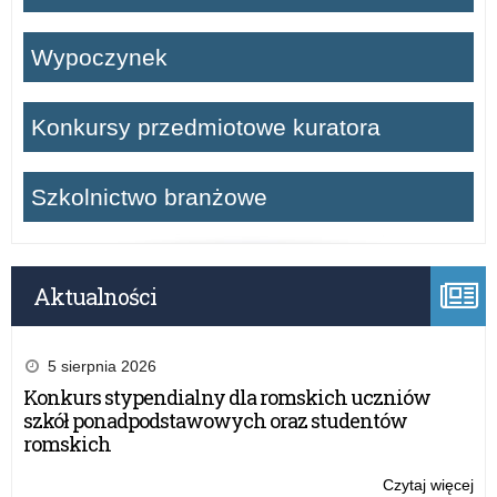
Wypoczynek
Konkursy przedmiotowe kuratora
Szkolnictwo branżowe
Aktualności
5 sierpnia 2026
Konkurs stypendialny dla romskich uczniów
szkół ponadpodstawowych oraz studentów
romskich
Czytaj więcej
o: