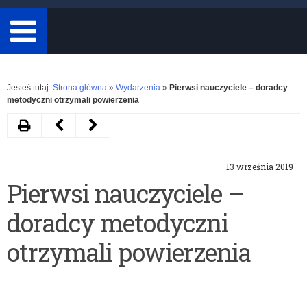
minimum
3
znaki.
Rozwiń
Jesteś tutaj:
Strona główna
»
Wydarzenia
»
Pierwsi nauczyciele – doradcy
metodyczni otrzymali powierzenia
Drukuj
Następny
Poprzedni
artykuł
artykuł
13 września 2019
BohaterON
Wojewódzka
Pierwsi nauczyciele –
w
Konferencja
doradcy metodyczni
Twojej
Szkół
Szkole
Promujących
otrzymali powierzenia
Zdrowie
–