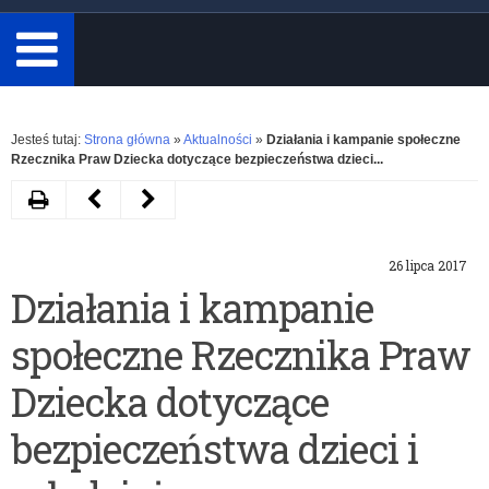
minimum
3
znaki.
Rozwiń
Jesteś tutaj:
Strona główna
»
Aktualności
»
Działania i kampanie społeczne
Rzecznika Praw Dziecka dotyczące bezpieczeństwa dzieci...
Drukuj
Następny
Poprzedni
artykuł
artykuł
26 lipca 2017
Opiniowanie
Informacja
Działania i kampanie
zmian
o
społeczne Rzecznika Praw
do
wolnych
zatwierdzonego
miejscach
Dziecka dotyczące
arkusza
w
bezpieczeństwa dzieci i
organizacji
szkołach