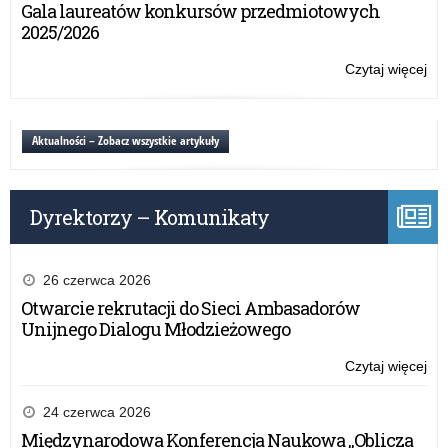
ka
Gala laureatów konkursów przedmiotowych
i
sp
2025/2026
mło
Rz
Pr
Czytaj więcej
o:
Dz
Dzi
do
i
be
ka
Aktualności – Zobacz wszystkie artykuły
dzi
sp
i
Rz
mło
Pr
Dyrektorzy – Komunikaty
Dz
do
be
dzi
26 czerwca 2026
i
Otwarcie rekrutacji do Sieci Ambasadorów
mło
Unijnego Dialogu Młodzieżowego
Czytaj więcej
o:
Dzi
i
24 czerwca 2026
ka
Międzynarodowa Konferencja Naukowa „Oblicza