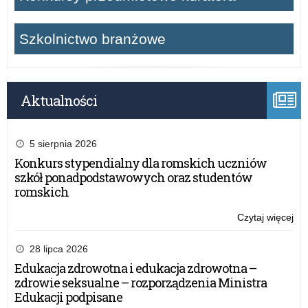
Szkolnictwo branżowe
Aktualności
5 sierpnia 2026
Konkurs stypendialny dla romskich uczniów
szkół ponadpodstawowych oraz studentów
romskich
Czytaj więcej
o:
Dzi
i
28 lipca 2026
ka
Edukacja zdrowotna i edukacja zdrowotna –
sp
zdrowie seksualne – rozporządzenia Ministra
Rz
Edukacji podpisane
Pr