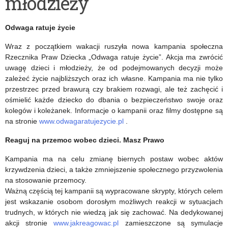
młodzieży
pracy
ponadgimnazjalnych
publicznej
na
Odwaga ratuje życie
szkoły
rok
Wraz z początkiem wakacji ruszyła nowa kampania społeczna
oraz
szkolny
Rzecznika Praw Dziecka „Odwaga ratuje życie”. Akcja ma zwrócić
uwagę dzieci i młodzieży, że od podejmowanych decyzji może
publicznego
2017/2018
zależeć życie najbliższych oraz ich własne. Kampania ma nie tylko
przedszkola
przestrzec przed brawurą czy brakiem rozwagi, ale też zachęcić i
ośmielić każde dziecko do dbania o bezpieczeństwo swoje oraz
na
kolegów i koleżanek. Informacje o kampanii oraz filmy dostępne są
na stronie
www.odwagaratujezycie.pl
.
rok
Reaguj na przemoc wobec dzieci. Masz Prawo
szkolny
2017/2018
Kampania ma na celu zmianę biernych postaw wobec aktów
krzywdzenia dzieci, a także zmniejszenie społecznego przyzwolenia
na stosowanie przemocy.
Ważną częścią tej kampanii są wypracowane skrypty, których celem
jest wskazanie osobom dorosłym możliwych reakcji w sytuacjach
trudnych, w których nie wiedzą jak się zachować. Na dedykowanej
akcji stronie
www.jakreagowac.pl
zamieszczone są symulacje