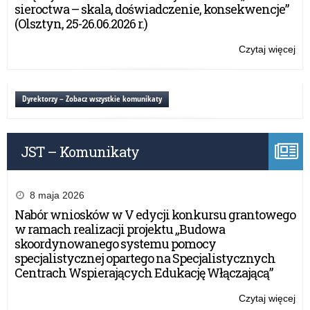
sp
sieroctwa – skala, doświadczenie, konsekwencje”
Rz
(Olsztyn, 25-26.06.2026 r.)
Pr
Dz
Czytaj więcej
o:
do
Dzi
be
i
dzi
ka
Dyrektorzy – Zobacz wszystkie komunikaty
i
sp
mło
Rz
Pr
JST – Komunikaty
Dz
do
be
dzi
8 maja 2026
i
Nabór wniosków w V edycji konkursu grantowego
mło
w ramach realizacji projektu „Budowa
skoordynowanego systemu pomocy
specjalistycznej opartego na Specjalistycznych
Centrach Wspierających Edukację Włączającą”
Czytaj więcej
o: