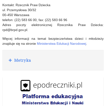
Kontakt: Rzecznik Praw Dziecka
ul. Przemysłowa 30/32
00-450 Warszawa
telefon: (22) 583 66 00, fax: (22) 583 66 96
Adres poczty elektronicznej Rzecznika Praw Dziecka:
rpd@brpd.gov.pl.
Więcej informacji na temat bezpieczeństwa dzieci i młodzieży
znajduje się na stronie
Ministerstwa Edukacji Narodowej
.
R
Metryka
o
z
w
i
ń