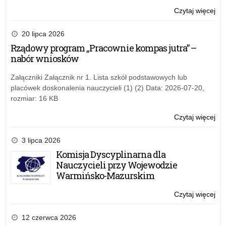
Dz
Czytaj więcej
o:
do
Dzi
be
i
20 lipca 2026
dzi
ka
Rządowy program „Pracownie kompas jutra” –
i
sp
nabór wniosków
mło
Rz
Pr
Załączniki Załącznik nr 1. Lista szkół podstawowych lub
Dz
placówek doskonalenia nauczycieli (1) (2) Data: 2026-07-20,
do
rozmiar: 16 KB
be
dzi
Czytaj więcej
o:
i
Dzi
mło
i
3 lipca 2026
ka
Komisja Dyscyplinarna dla
sp
Nauczycieli przy Wojewodzie
Rz
Warmińsko-Mazurskim
Pr
Dz
Czytaj więcej
o:
do
Dzi
be
i
12 czerwca 2026
dzi