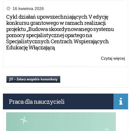
Dzi
i
16 kwietnia 2026
ka
Cykl działań upowszechniających V edycję
sp
konkursu grantowego w ramach realizacji
Rz
projektu „Budowa skoordynowanego systemu
Pr
pomocy specjalistycznej opartego na
Dz
Specjalistycznych Centrach Wspierających
do
Edukację Włączającą
be
dzi
Czytaj więcej
o:
i
Dzi
mło
i
ka
JST – Zobacz wszystkie komunikaty
sp
Rz
Pr
Praca dla nauczycieli
Dz
do
be
dzi
i