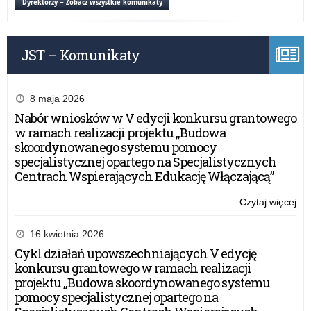
Dyrektorzy – Zobacz wszystkie komunikaty
Ra
Min
na
JST – Komunikaty
rok
szk
20
8 maja 2026
Nabór wniosków w V edycji konkursu grantowego
w ramach realizacji projektu „Budowa
skoordynowanego systemu pomocy
specjalistycznej opartego na Specjalistycznych
Centrach Wspierających Edukację Włączającą”
Czytaj więcej
o:
Lis
st
16 kwietnia 2026
Pr
Cykl działań upowszechniających V edycję
Ra
konkursu grantowego w ramach realizacji
Min
projektu „Budowa skoordynowanego systemu
na
pomocy specjalistycznej opartego na
rok