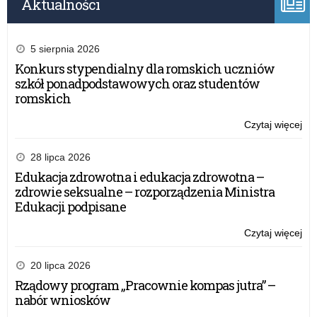
Aktualności
5 sierpnia 2026
Konkurs stypendialny dla romskich uczniów
szkół ponadpodstawowych oraz studentów
romskich
Czytaj więcej
o:
Lis
st
28 lipca 2026
Pr
Edukacja zdrowotna i edukacja zdrowotna –
Ra
zdrowie seksualne – rozporządzenia Ministra
Min
Edukacji podpisane
na
rok
Czytaj więcej
o:
szk
Lis
20
st
20 lipca 2026
Pr
Rządowy program „Pracownie kompas jutra” –
Ra
nabór wniosków
Min