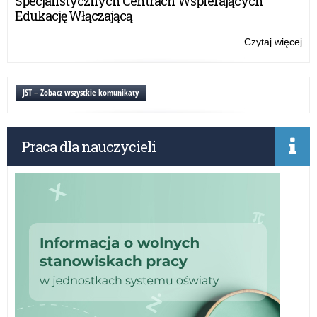
Specjalistycznych Centrach Wspierających
szk
Edukację Włączającą
20
Czytaj więcej
o:
Lis
st
Pr
JST – Zobacz wszystkie komunikaty
Ra
Min
na
Praca dla nauczycieli
rok
szk
20