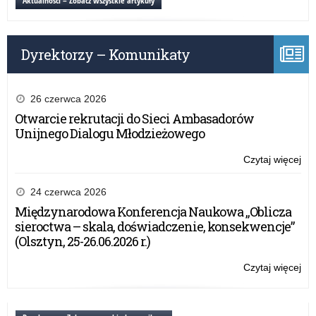
Aktualności – Zobacz wszystkie artykuły
Ra
Min
na
Dyrektorzy – Komunikaty
rok
szk
20
26 czerwca 2026
Otwarcie rekrutacji do Sieci Ambasadorów
Unijnego Dialogu Młodzieżowego
Czytaj więcej
o:
Lis
st
24 czerwca 2026
Pr
Międzynarodowa Konferencja Naukowa „Oblicza
Ra
sieroctwa – skala, doświadczenie, konsekwencje”
Min
(Olsztyn, 25-26.06.2026 r.)
na
rok
Czytaj więcej
o:
szk
Lis
20
st
Pr