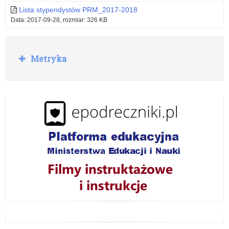
szkolny
szkolny
Lista stypendystów PRM_2017-2018
2018/2019
2017/2018
Data: 2017-09-28, rozmiar: 326 KB
R
Metryka
o
z
w
i
ń