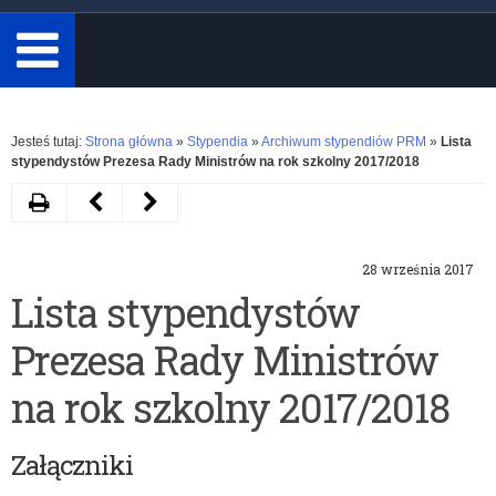
minimum
3
znaki.
Rozwiń
Jesteś tutaj:
Strona główna
»
Stypendia
»
Archiwum stypendiów PRM
»
Lista
stypendystów Prezesa Rady Ministrów na rok szkolny 2017/2018
Drukuj
Następny
Poprzedni
artykuł
artykuł
28 września 2017
Stypendia
Stypendia
Lista stypendystów
Prezesa
Prezesa
Prezesa Rady Ministrów
Rady
Rady
Ministrów
Ministrów
na rok szkolny 2017/2018
na
na
Załączniki
rok
rok