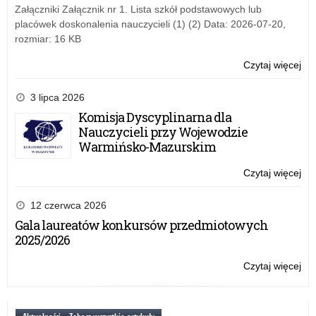
na
Załączniki Załącznik nr 1. Lista szkół podstawowych lub
rok
placówek doskonalenia nauczycieli (1) (2) Data: 2026-07-20,
szk
rozmiar: 16 KB
20
Czytaj więcej
o:
Lis
st
3 lipca 2026
Pr
Komisja Dyscyplinarna dla
Ra
Nauczycieli przy Wojewodzie
Min
Warmińsko-Mazurskim
na
rok
Czytaj więcej
o:
szk
Lis
20
st
12 czerwca 2026
Pr
Gala laureatów konkursów przedmiotowych
Ra
2025/2026
Min
na
Czytaj więcej
o:
rok
Lis
szk
st
20
Pr