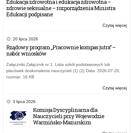
Edukacja zdrowotna i edukacja zdrowotna –
w
zdrowie seksualne – rozporządzenia Ministra
pow
Edukacji podpisane
kęt
Czytaj więcej
o:
O
szk
20 lipca 2026
za
Rządowy program „Pracownie kompas jutra” –
w
nabór wniosków
pow
kęt
Załączniki Załącznik nr 1. Lista szkół podstawowych lub
placówek doskonalenia nauczycieli (1) (2) Data: 2026-07-20,
rozmiar: 16 KB
Czytaj więcej
o:
O
szk
3 lipca 2026
za
Komisja Dyscyplinarna dla
w
Nauczycieli przy Wojewodzie
pow
Warmińsko-Mazurskim
kęt