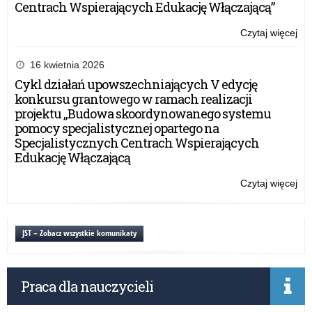
Centrach Wspierających Edukację Włączającą”
Czytaj więcej
o:
O
szk
16 kwietnia 2026
za
Cykl działań upowszechniających V edycję
w
konkursu grantowego w ramach realizacji
pow
projektu „Budowa skoordynowanego systemu
kęt
pomocy specjalistycznej opartego na
Specjalistycznych Centrach Wspierających
Edukację Włączającą
Czytaj więcej
o:
O
szk
za
JST – Zobacz wszystkie komunikaty
w
pow
kęt
Praca dla nauczycieli