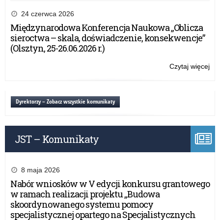
O
szk
24 czerwca 2026
za
Międzynarodowa Konferencja Naukowa „Oblicza
w
sieroctwa – skala, doświadczenie, konsekwencje”
pow
(Olsztyn, 25-26.06.2026 r.)
kęt
Czytaj więcej
o:
O
szk
za
Dyrektorzy – Zobacz wszystkie komunikaty
w
pow
kęt
JST – Komunikaty
8 maja 2026
Nabór wniosków w V edycji konkursu grantowego
w ramach realizacji projektu „Budowa
skoordynowanego systemu pomocy
specjalistycznej opartego na Specjalistycznych