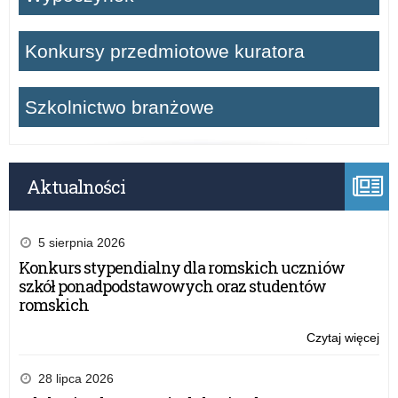
Konkursy przedmiotowe kuratora
Szkolnictwo branżowe
Aktualności
5 sierpnia 2026
Konkurs stypendialny dla romskich uczniów
szkół ponadpodstawowych oraz studentów
romskich
Czytaj więcej
o:
O
szk
28 lipca 2026
za