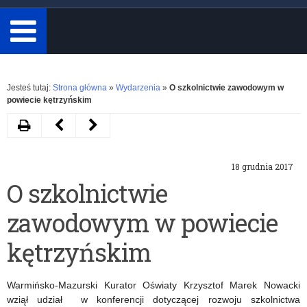
minimum
3
znaki.
Rozwiń
Jesteś tutaj:
Strona główna
»
Wydarzenia
»
O szkolnictwie zawodowym w
powiecie kętrzyńskim
Drukuj
Następny
Poprzedni
artykuł
artykuł
18 grudnia 2017
Konkurs
Krajowe
O szkolnictwie
Świadectwa
Certyfikaty
zawodowym w powiecie
Przeszłości
–
–
„Szkoła
kętrzyńskim
rozstrzygnięty
Promująca
Warmińsko-Mazurski Kurator Oświaty Krzysztof Marek Nowacki
Zdrowie”
wziął udział w konferencji dotyczącej rozwoju szkolnictwa