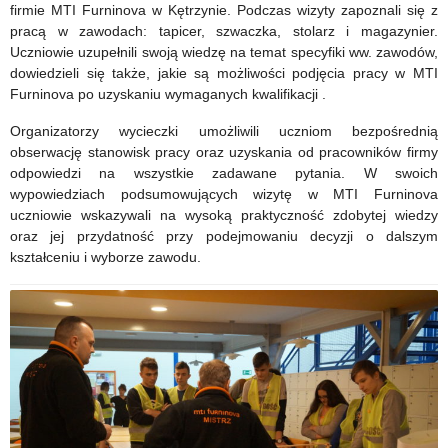
–
oraz
firmie MTI Furninova w Kętrzynie. Podczas wizyty zapoznali się z
pracą w zawodach: tapicer, szwaczka, stolarz i magazynier.
8
9
Uczniowie uzupełnili swoją wiedzę na temat specyfiki ww. zawodów,
oraz
lutego
dowiedzieli się także, jakie są możliwości podjęcia pracy w MTI
Furninova po uzyskaniu wymaganych kwalifikacji .
19
2018
Organizatorzy wycieczki umożliwili uczniom bezpośrednią
stycznia
r.
obserwację stanowisk pracy oraz uzyskania od pracowników firmy
odpowiedzi na wszystkie zadawane pytania. W swoich
2018
wypowiedziach podsumowujących wizytę w MTI Furninova
r.
uczniowie wskazywali na wysoką praktyczność zdobytej wiedzy
oraz jej przydatność przy podejmowaniu decyzji o dalszym
kształceniu i wyborze zawodu.