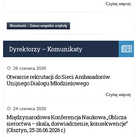
9
Czytaj więcej
o:
lut
Szk
20
Po
r.
w
Aktualności – Zobacz wszystkie artykuły
Moł
–
9
Dyrektorzy – Komunikaty
lut
20
r.
26 czerwca 2026
Otwarcie rekrutacji do Sieci Ambasadorów
Unijnego Dialogu Młodzieżowego
Czytaj więcej
o:
Szk
Po
24 czerwca 2026
w
Międzynarodowa Konferencja Naukowa „Oblicza
Moł
sieroctwa – skala, doświadczenie, konsekwencje”
–
(Olsztyn, 25-26.06.2026 r.)
9