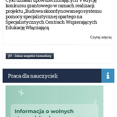
Moł
konkursu grantowego w ramach realizacji
–
projektu „Budowa skoordynowanego systemu
9
pomocy specjalistycznej opartego na
lut
Specjalistycznych Centrach Wspierających
20
Edukację Włączającą
r.
Czytaj więcej
o:
Szk
Po
w
JST – Zobacz wszystkie komunikaty
Moł
–
9
Praca dla nauczycieli
lut
20
r.