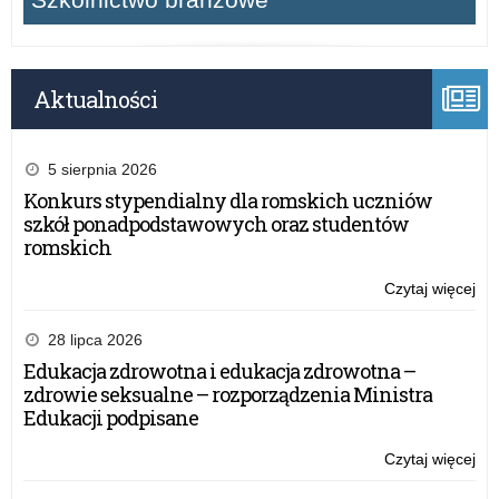
Aktualności
5 sierpnia 2026
Konkurs stypendialny dla romskich uczniów
szkół ponadpodstawowych oraz studentów
romskich
Czytaj więcej
o:
Szk
Po
28 lipca 2026
w
Edukacja zdrowotna i edukacja zdrowotna –
Moł
zdrowie seksualne – rozporządzenia Ministra
–
Edukacji podpisane
9
lut
Czytaj więcej
o:
20
Szk
r.