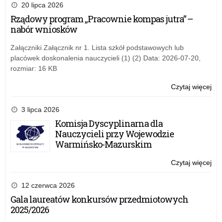
Po
20 lipca 2026
w
Rządowy program „Pracownie kompas jutra” –
Moł
nabór wniosków
–
9
Załączniki Załącznik nr 1. Lista szkół podstawowych lub
lut
placówek doskonalenia nauczycieli (1) (2) Data: 2026-07-20,
20
rozmiar: 16 KB
r.
Czytaj więcej
o:
Szk
Po
3 lipca 2026
w
Komisja Dyscyplinarna dla
Moł
Nauczycieli przy Wojewodzie
–
Warmińsko-Mazurskim
9
lut
Czytaj więcej
o:
20
Szk
r.
Po
12 czerwca 2026
w
Gala laureatów konkursów przedmiotowych
Moł
2025/2026
–