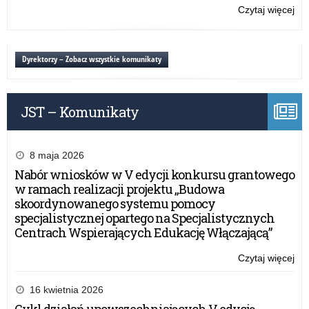
lut
Czytaj więcej
o:
20
Szk
r.
Po
w
Dyrektorzy – Zobacz wszystkie komunikaty
Moł
–
9
JST – Komunikaty
lut
20
r.
8 maja 2026
Nabór wniosków w V edycji konkursu grantowego
w ramach realizacji projektu „Budowa
skoordynowanego systemu pomocy
specjalistycznej opartego na Specjalistycznych
Centrach Wspierających Edukację Włączającą”
Czytaj więcej
o:
Szk
Po
16 kwietnia 2026
w
Cykl działań upowszechniających V edycję