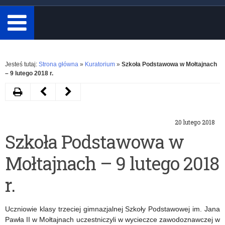
minimum
3
znaki.
Rozwiń
Jesteś tutaj:
Strona główna
»
Kuratorium
»
Szkoła Podstawowa w Mołtajnach
– 9 lutego 2018 r.
Drukuj
Następny
Poprzedni
artykuł
artykuł
20 lutego 2018
Szkoła
Szkoła
Szkoła Podstawowa w
Podstawowa
Podstawowa
Mołtajnach – 9 lutego 2018
nr
w
5
Drogoszach
r.
w
–
Uczniowie klasy trzeciej gimnazjalnej Szkoły Podstawowej im. Jana
Kętrzynie
14
Pawła II w Mołtajnach uczestniczyli w wycieczce zawodoznawczej w