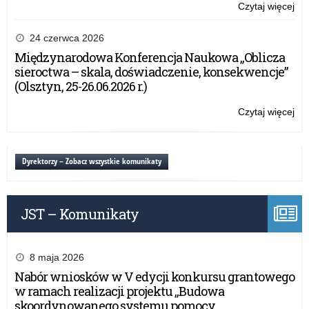
Czytaj więcej
o:
Ro
szk
24 czerwca 2026
20
Międzynarodowa Konferencja Naukowa „Oblicza
sieroctwa – skala, doświadczenie, konsekwencje”
(Olsztyn, 25-26.06.2026 r.)
Czytaj więcej
o:
Ro
szk
20
Dyrektorzy – Zobacz wszystkie komunikaty
JST – Komunikaty
8 maja 2026
Nabór wniosków w V edycji konkursu grantowego
w ramach realizacji projektu „Budowa
skoordynowanego systemu pomocy