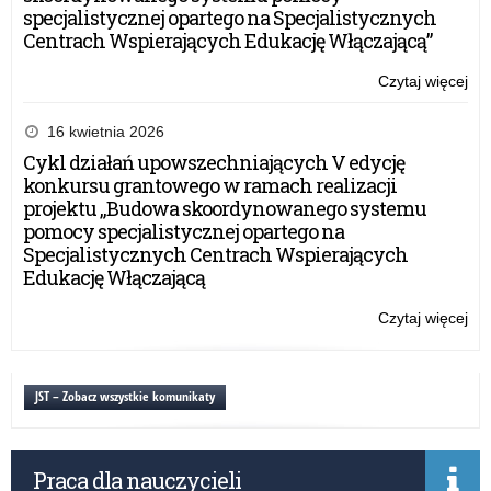
specjalistycznej opartego na Specjalistycznych
Centrach Wspierających Edukację Włączającą”
Czytaj więcej
o:
Ro
szk
16 kwietnia 2026
20
Cykl działań upowszechniających V edycję
konkursu grantowego w ramach realizacji
projektu „Budowa skoordynowanego systemu
pomocy specjalistycznej opartego na
Specjalistycznych Centrach Wspierających
Edukację Włączającą
Czytaj więcej
o:
Ro
szk
20
JST – Zobacz wszystkie komunikaty
Praca dla nauczycieli