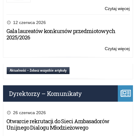
Czytaj więcej
o:
Ro
szk
12 czerwca 2026
20
Gala laureatów konkursów przedmiotowych
2025/2026
Czytaj więcej
o:
Ro
szk
20
Aktualności – Zobacz wszystkie artykuły
Dyrektorzy – Komunikaty
26 czerwca 2026
Otwarcie rekrutacji do Sieci Ambasadorów
Unijnego Dialogu Młodzieżowego