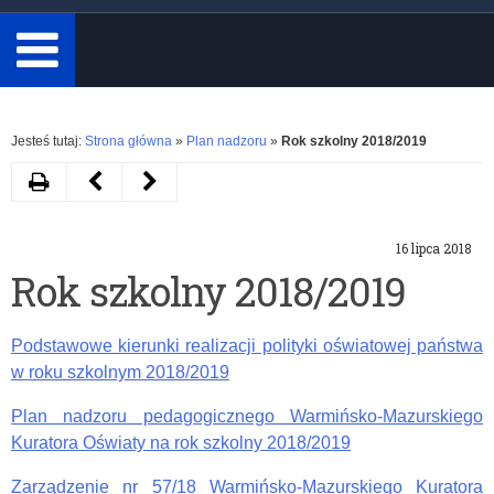
minimum
3
znaki.
Rozwiń
Jesteś tutaj:
Strona główna
»
Plan nadzoru
»
Rok szkolny 2018/2019
Drukuj
Następny
Poprzedni
artykuł
artykuł
16 lipca 2018
Rok
Rok
Rok szkolny 2018/2019
szkolny
szkolny
2019/2020
2017/2018
Podstawowe kierunki realizacji polityki oświatowej państwa
w roku szkolnym 2018/2019
Plan nadzoru pedagogicznego Warmińsko-Mazurskiego
Kuratora Oświaty na rok szkolny 2018/2019
Zarządzenie nr 57/18 Warmińsko-Mazurskiego Kuratora