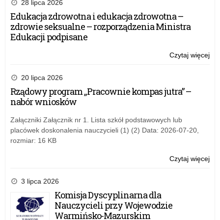
szk
28 lipca 2026
20
Edukacja zdrowotna i edukacja zdrowotna –
zdrowie seksualne – rozporządzenia Ministra
Edukacji podpisane
Czytaj więcej
o:
Ro
szk
20 lipca 2026
20
Rządowy program „Pracownie kompas jutra” –
nabór wniosków
Załączniki Załącznik nr 1. Lista szkół podstawowych lub
placówek doskonalenia nauczycieli (1) (2) Data: 2026-07-20,
rozmiar: 16 KB
Czytaj więcej
o:
Ro
szk
3 lipca 2026
20
Komisja Dyscyplinarna dla
Nauczycieli przy Wojewodzie
Warmińsko-Mazurskim