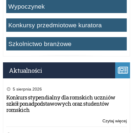
Wypoczynek
Konkursy przedmiotowe kuratora
Szkolnictwo branżowe
Aktualności
5 sierpnia 2026
Konkurs stypendialny dla romskich uczniów
szkół ponadpodstawowych oraz studentów
romskich
Czytaj więcej
o:
Ro