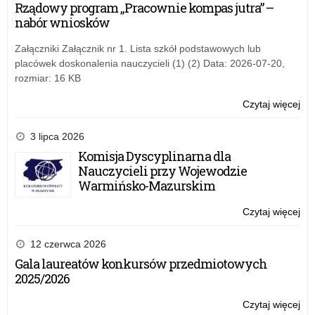
zag
Rządowy program „Pracownie kompas jutra” –
–
nabór wniosków
pr
o
Załączniki Załącznik nr 1. Lista szkół podstawowych lub
no
placówek doskonalenia nauczycieli (1) (2) Data: 2026-07-20,
reg
rozmiar: 16 KB
Czytaj więcej
o:
Zgł
wy
3 lipca 2026
zag
Komisja Dyscyplinarna dla
–
Nauczycieli przy Wojewodzie
pr
Warmińsko-Mazurskim
o
no
Czytaj więcej
o:
reg
Zgł
wy
12 czerwca 2026
zag
Gala laureatów konkursów przedmiotowych
–
2025/2026
pr
o
Czytaj więcej
o: