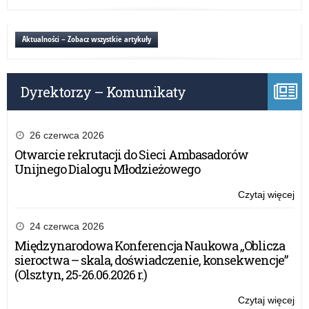
no
Zgł
reg
wy
zag
Aktualności – Zobacz wszystkie artykuły
–
pr
o
Dyrektorzy – Komunikaty
no
reg
26 czerwca 2026
Otwarcie rekrutacji do Sieci Ambasadorów
Unijnego Dialogu Młodzieżowego
Czytaj więcej
o:
Zgł
wy
24 czerwca 2026
zag
Międzynarodowa Konferencja Naukowa „Oblicza
–
sieroctwa – skala, doświadczenie, konsekwencje”
pr
(Olsztyn, 25-26.06.2026 r.)
o
no
Czytaj więcej
o: