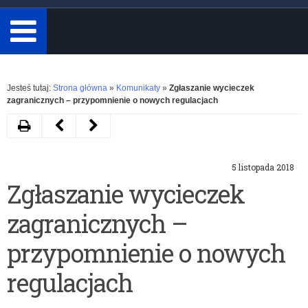
minimum
3
znaki.
Rozwiń
Jesteś tutaj:
Strona główna
»
Komunikaty
»
Zgłaszanie wycieczek
zagranicznych – przypomnienie o nowych regulacjach
Drukuj
Następny
Poprzedni
artykuł
artykuł
5 listopada 2018
Zmiana
Zasady
Zgłaszanie wycieczek
rozporządzenia
uczestnictwa
zagranicznych –
w
w
sprawie
„Programie
przypomnienie o nowych
bezpieczeństwa
dla
regulacjach
i
szkół”