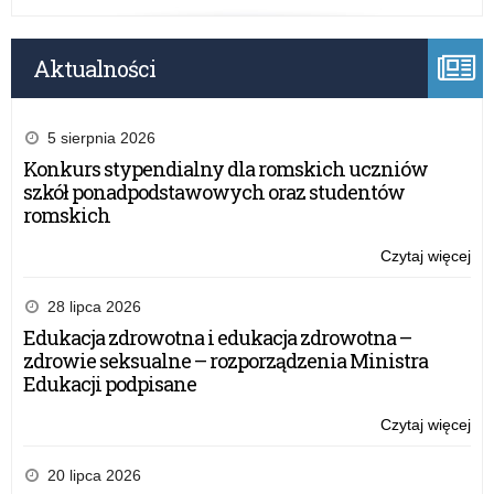
Aktualności
5 sierpnia 2026
Konkurs stypendialny dla romskich uczniów
szkół ponadpodstawowych oraz studentów
romskich
Czytaj więcej
o:
Zgł
wy
28 lipca 2026
zag
Edukacja zdrowotna i edukacja zdrowotna –
–
zdrowie seksualne – rozporządzenia Ministra
pr
Edukacji podpisane
o
no
Czytaj więcej
o:
reg
Zgł
wy
20 lipca 2026