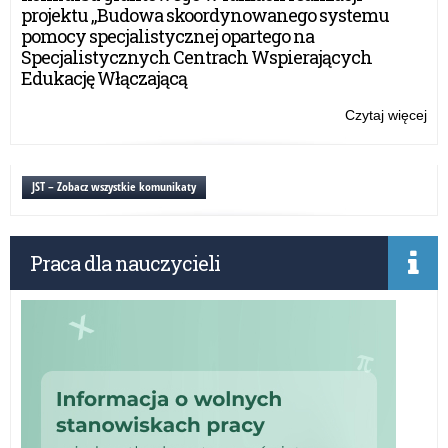
pr
projektu „Budowa skoordynowanego systemu
o
pomocy specjalistycznej opartego na
no
Specjalistycznych Centrach Wspierających
reg
Edukację Włączającą
Czytaj więcej
o:
Zgł
wy
zag
JST – Zobacz wszystkie komunikaty
–
pr
o
Praca dla nauczycieli
no
reg