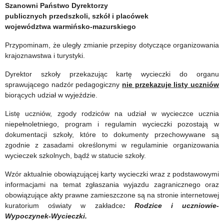
higieny
–
Szanowni Państwo Dyrektorzy
publicznych przedszkoli, szkół i placówek
w
kształtowanie
województwa warmińsko-mazurskiego
publicznych
zdrowych
Przypominam, że uległy zmianie przepisy dotyczące organizowania
i
nawyków
krajoznawstwa i turystyki.
niepublicznych
żywieniowych
Dyrektor szkoły przekazując kartę wycieczki do organu
sprawującego nadzór pedagogiczny
nie przekazuje listy uczniów
szkołach
biorących udział w wyjeździe.
i
Listę uczniów, zgody rodziców na udział w wycieczce ucznia
placówkach
niepełnoletniego, program i regulamin wycieczki pozostają w
dokumentacji szkoły, które to dokumenty przechowywane są
zgodnie z zasadami określonymi w regulaminie organizowania
wycieczek szkolnych, bądź w statucie szkoły.
Wzór aktualnie obowiązującej karty wycieczki wraz z podstawowymi
informacjami na temat zgłaszania wyjazdu zagranicznego oraz
obowiązujące akty prawne zamieszczone są na stronie internetowej
kuratorium oświaty w zakładce
: Rodzice i uczniowie-
Wypoczynek-Wycieczki.