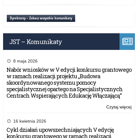
reg
Zgł
wy
zag
Dyrektorzy – Zobacz wszystkie komunikaty
–
pr
o
JST – Komunikaty
no
reg
8 maja 2026
Nabór wniosków w V edycji konkursu grantowego
w ramach realizacji projektu „Budowa
skoordynowanego systemu pomocy
specjalistycznej opartego na Specjalistycznych
Centrach Wspierających Edukację Włączającą”
Czytaj więcej
o:
Zgł
wy
16 kwietnia 2026
zag
Cykl działań upowszechniających V edycję
–
konkursu grantowego w ramach realizacji