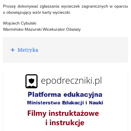
Proszę dokonywać zgłaszania wycieczek zagranicznych w oparciu
o obowiązujący wzór karty wycieczki.
Wojciech Cybulski
Warmińsko-Mazurski Wicekurator Oświaty
R
Metryka
o
z
w
i
ń