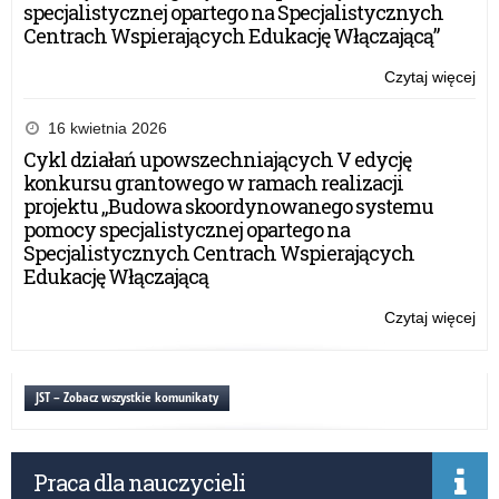
specjalistycznej opartego na Specjalistycznych
Centrach Wspierających Edukację Włączającą”
Czytaj więcej
o:
Se
br
16 kwietnia 2026
w
Cykl działań upowszechniających V edycję
Pis
konkursu grantowego w ramach realizacji
projektu „Budowa skoordynowanego systemu
pomocy specjalistycznej opartego na
Specjalistycznych Centrach Wspierających
Edukację Włączającą
Czytaj więcej
o:
Se
br
w
JST – Zobacz wszystkie komunikaty
Pis
Praca dla nauczycieli