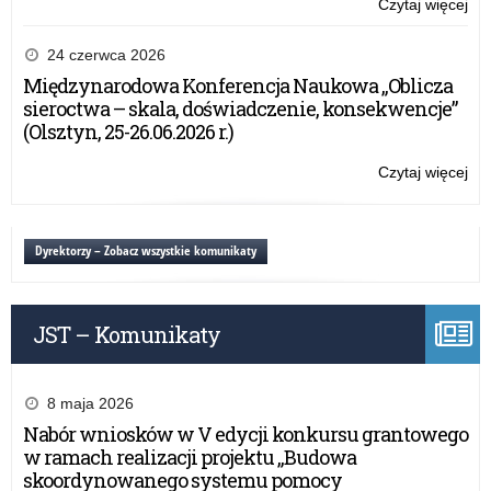
Czytaj więcej
o:
Se
br
24 czerwca 2026
w
Międzynarodowa Konferencja Naukowa „Oblicza
Pis
sieroctwa – skala, doświadczenie, konsekwencje”
(Olsztyn, 25-26.06.2026 r.)
Czytaj więcej
o:
Se
br
w
Dyrektorzy – Zobacz wszystkie komunikaty
Pis
JST – Komunikaty
8 maja 2026
Nabór wniosków w V edycji konkursu grantowego
w ramach realizacji projektu „Budowa
skoordynowanego systemu pomocy