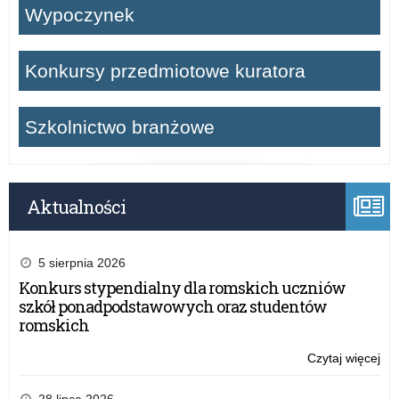
Wypoczynek
Konkursy przedmiotowe kuratora
Szkolnictwo branżowe
Aktualności
5 sierpnia 2026
Konkurs stypendialny dla romskich uczniów
szkół ponadpodstawowych oraz studentów
romskich
Czytaj więcej
o:
Se
br