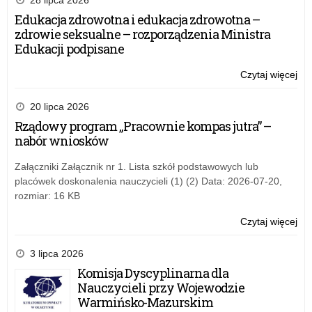
28 lipca 2026
w
Edukacja zdrowotna i edukacja zdrowotna –
Pis
zdrowie seksualne – rozporządzenia Ministra
Edukacji podpisane
Czytaj więcej
o:
Se
br
20 lipca 2026
w
Rządowy program „Pracownie kompas jutra” –
Pis
nabór wniosków
Załączniki Załącznik nr 1. Lista szkół podstawowych lub
placówek doskonalenia nauczycieli (1) (2) Data: 2026-07-20,
rozmiar: 16 KB
Czytaj więcej
o:
Se
br
3 lipca 2026
w
Komisja Dyscyplinarna dla
Pis
Nauczycieli przy Wojewodzie
Warmińsko-Mazurskim