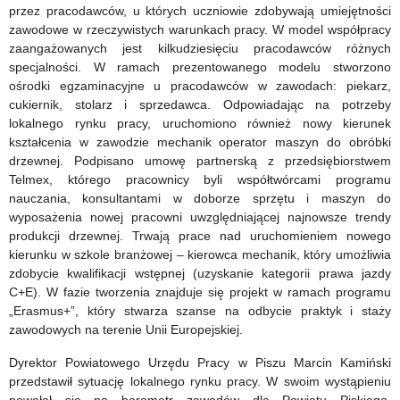
przez pracodawców, u których uczniowie zdobywają umiejętności
zawodowe w rzeczywistych warunkach pracy. W model współpracy
zaangażowanych jest kilkudziesięciu pracodawców różnych
specjalności. W ramach prezentowanego modelu stworzono
ośrodki egzaminacyjne u pracodawców w zawodach: piekarz,
cukiernik, stolarz i sprzedawca. Odpowiadając na potrzeby
lokalnego rynku pracy, uruchomiono również nowy kierunek
kształcenia w zawodzie mechanik operator maszyn do obróbki
drzewnej. Podpisano umowę partnerską z przedsiębiorstwem
Telmex, którego pracownicy byli współtwórcami programu
nauczania, konsultantami w doborze sprzętu i maszyn do
wyposażenia nowej pracowni uwzględniającej najnowsze trendy
produkcji drzewnej. Trwają prace nad uruchomieniem nowego
kierunku w szkole branżowej – kierowca mechanik, który umożliwia
zdobycie kwalifikacji wstępnej (uzyskanie kategorii prawa jazdy
C+E). W fazie tworzenia znajduje się projekt w ramach programu
„Erasmus+”, który stwarza szanse na odbycie praktyk i staży
zawodowych na terenie Unii Europejskiej.
Dyrektor Powiatowego Urzędu Pracy w Piszu Marcin Kamiński
przedstawił sytuację lokalnego rynku pracy. W swoim wystąpieniu