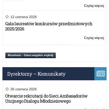
Czytaj więcej
o:
Se
br
12 czerwca 2026
w
Gala laureatów konkursów przedmiotowych
Pis
2025/2026
Czytaj więcej
o:
Se
br
w
Aktualności – Zobacz wszystkie artykuły
Pis
Dyrektorzy – Komunikaty
26 czerwca 2026
Otwarcie rekrutacji do Sieci Ambasadorów
Unijnego Dialogu Młodzieżowego