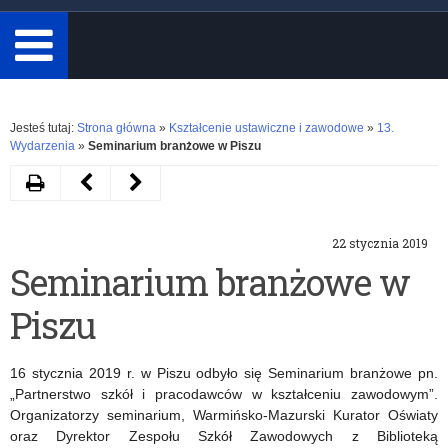
minimum
3
znaki.
Rozwiń
Jesteś tutaj:
Strona główna
»
Kształcenie ustawiczne i zawodowe
»
13.
Wydarzenia
»
Seminarium branżowe w Piszu
Drukuj
Następny
Poprzedni
artykuł
artykuł
22 stycznia 2019
Ostatnie
Wspieranie
Seminarium branżowe w
pożegnanie
szkół
Piszu
Kazimierza
w
Silko
procesie
16 stycznia 2019 r. w Piszu odbyło się Seminarium branżowe pn.
rekrutacji
„Partnerstwo szkół i pracodawców w kształceniu zawodowym”.
Organizatorzy seminarium, Warmińsko-Mazurski Kurator Oświaty
2019/2020
oraz Dyrektor Zespołu Szkół Zawodowych z Biblioteką