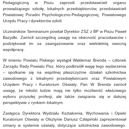
Pedagogiczną w Piszu zaprosili przedstawicieli organu
prowadzącego szkołę, lokalnych przedsiębiorców, przedstawicieli
Powiatowej Poradni Psychologiczno-Pedagogicznej, Powiatowego
Urzędu Pracy i dyrektorów szkół.
Uczestników Seminarium powitał Dyrektor ZSZ z BP w Piszu Paweł
Bazydło. Zwrócił szczególną uwagę na obecność pracodawców i
podziękował im za zaangażowanie oraz wieloletnią owocną
współpracę.
W imieniu Powiatu Piskiego wystąpił Waldemar Brenda – członek
Zarządu Rady Powiatu Pisz, który podkreślił wagę tego wydarzenia
– spotkanie się na wspólnej płaszczyźnie działań szkolnictwa
zawodowego z lokalnymi przedsiębiorcami oraz Powiatowym
Urzędem Pracy i Kuratorium Oświaty. Pan W. Brenda zwrócił
uwagę, że młodzi ludzie mają nie tylko możliwość właściwego
wyboru przyszłej profesji, ale także związania się w dalszej
perspektywie z rynkiem lokalnym.
Zastępca Dyrektora Wydziału Kształcenia, Wychowania i Opieki
Kuratorium Oświaty w Olsztynie Dariusz Człapiński zaprezentował
zmiany w systemie oświaty, dotyczące szkolnictwa zawodowego.