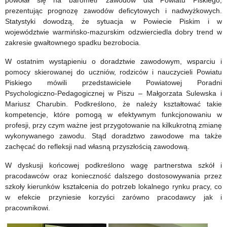
powołał się na barometr zawodów dla Powiatu Piskiego,
prezentując prognozę zawodów deficytowych i nadwyżkowych.
Statystyki dowodzą, że sytuacja w Powiecie Piskim i w
województwie warmińsko-mazurskim odzwierciedla dobry trend w
zakresie gwałtownego spadku bezrobocia.
W ostatnim wystąpieniu o doradztwie zawodowym, wsparciu i
pomocy skierowanej do uczniów, rodziców i nauczycieli Powiatu
Piskiego mówili przedstawiciele Powiatowej Poradni
Psychologiczno-Pedagogicznej w Piszu – Małgorzata Sulewska i
Mariusz Charubin. Podkreślono, że należy kształtować takie
kompetencje, które pomogą w efektywnym funkcjonowaniu w
profesji, przy czym ważne jest przygotowanie na kilkukrotną zmianę
wykonywanego zawodu. Stąd doradztwo zawodowe ma także
zachęcać do refleksji nad własną przyszłością zawodową.
W dyskusji końcowej podkreślono wagę partnerstwa szkół i
pracodawców oraz konieczność dalszego dostosowywania przez
szkoły kierunków kształcenia do potrzeb lokalnego rynku pracy, co
w efekcie przyniesie korzyści zarówno pracodawcy jak i
pracownikowi.