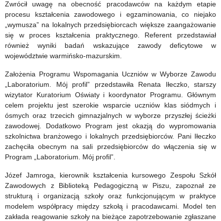
Zwrócił uwagę na obecność pracodawców na każdym etapie
procesu kształcenia zawodowego i egzaminowania, co niejako
„wymusza” na lokalnych przedsiębiorcach większe zaangażowanie
się w proces kształcenia praktycznego. Referent przedstawiał
również wyniki badań wskazujące zawody deficytowe w
województwie warmińsko-mazurskim.
Założenia Programu Wspomagania Uczniów w Wyborze Zawodu
„Laboratorium. Mój profil” przedstawiła Renata Iłeczko, starszy
wizytator Kuratorium Oświaty i koordynator Programu. Głównym
celem projektu jest szerokie wsparcie uczniów klas siódmych i
ósmych oraz trzecich gimnazjalnych w wyborze przyszłej ścieżki
zawodowej. Dodatkowo Program jest okazją do wypromowania
szkolnictwa branżowego i lokalnych przedsiębiorców. Pani Iłeczko
zachęciła obecnym na sali przedsiębiorców do włączenia się w
Program „Laboratorium. Mój profil”.
Józef Jamroga, kierownik kształcenia kursowego Zespołu Szkół
Zawodowych z Biblioteką Pedagogiczną w Piszu, zapoznał ze
strukturą i organizacją szkoły oraz funkcjonującym w praktyce
modelem współpracy między szkołą i pracodawcami. Model ten
zakłada reagowanie szkoły na bieżące zapotrzebowanie zgłaszane