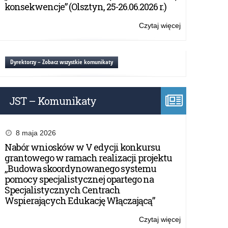
przedszkoli
konsekwencje” (Olsztyn, 25-26.06.2026 r.)
promujących
zdrowie
Czytaj więcej
o:
Wojewódzka
konferencja
szkół
Dyrektorzy – Zobacz wszystkie komunikaty
i
przedszkoli
promujących
JST – Komunikaty
zdrowie
8 maja 2026
Nabór wniosków w V edycji konkursu
grantowego w ramach realizacji projektu
„Budowa skoordynowanego systemu
pomocy specjalistycznej opartego na
Specjalistycznych Centrach
Wspierających Edukację Włączającą”
Czytaj więcej
o: