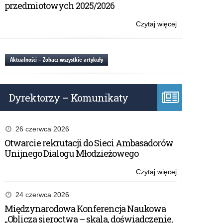
i
przedmiotowych 2025/2026
przedszkoli
promujących
Czytaj więcej
o:
zdrowie
Wojewódzka
konferencja
szkół
Aktualności – Zobacz wszystkie artykuły
i
przedszkoli
promujących
Dyrektorzy – Komunikaty
zdrowie
26 czerwca 2026
Otwarcie rekrutacji do Sieci Ambasadorów
Unijnego Dialogu Młodzieżowego
Czytaj więcej
o:
Wojewódzka
konferencja
24 czerwca 2026
szkół
Międzynarodowa Konferencja Naukowa
i
„Oblicza sieroctwa – skala, doświadczenie,