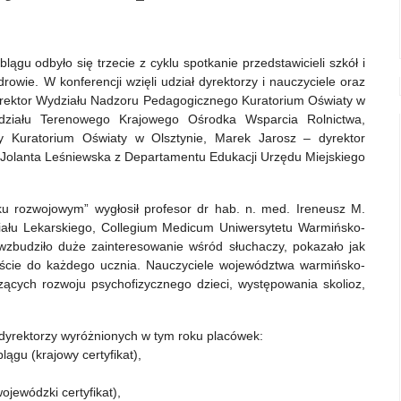
ągu odbyło się trzecie z cyklu spotkanie przedstawicieli szkół i
rowie. W konferencji wzięli udział dyrektorzy i nauczyciele oraz
dyrektor Wydziału Nadzoru Pedagogicznego Kuratorium Oświaty w
ddziału Terenowego Krajowego Ośrodka Wsparcia Rolnictwa,
ry Kuratorium Oświaty w Olsztynie, Marek Jarosz – dyrektor
, Jolanta Leśniewska z Departamentu Edukacji Urzędu Miejskiego
ku rozwojowym” wygłosił profesor dr hab. n. med. Ireneusz M.
ydziału Lekarskiego, Collegium Medicum Uniwersytetu Warmińsko-
wzbudziło duże zainteresowanie wśród słuchaczy, pokazało jak
jście do każdego ucznia. Nauczyciele województwa warmińsko-
ących rozwoju psychofizycznego dzieci, występowania skolioz,
 dyrektorzy wyróżnionych w tym roku placówek:
ągu (krajowy certyfikat),
ojewódzki certyfikat),