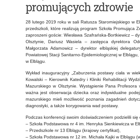
promujących zdrowie
pensje
Ełcka
nauczycieli
Szkolna
28 lutego 2019 roku w sali Ratusza Staromiejskiego w Elbl
–
Liga
przedszkoli, które realizują program Szkoła Promująca Zd
zaproszeni goście: Wiesława Szafrańska-Bortkiewicz – 
komunikat
Szachowa
Olsztynie, Dariusz Wasiela – zastępca dyrektora O
MEN
Małgorzata Adamowicz – dyrektor elbląskiej delegatu
Powiatowej Stacji Sanitarno-Epidemiologicznej w Elblągu
w Elblągu.
Wykład inauguracyjny „Zaburzenia postawy ciała w wie
Kowalski – Kierownik Katedry i Kliniki Rehabilitacji W
Mazurskiego w Olsztynie. Wystąpienie Pana Profesora 
ważna jest obserwacja dziecka oraz indywidualne pode
mazurskiego mieli możliwość poznania zagadnień dotycz
diagnostyki, a także korygowania wad postawy.
Podczas konferencji swoim doświadczeniem podzielili się
– Szkoła Podstawowa nr 4 im. Henryka Sienkiewicza w Elbl
– Przedszkole nr 13 Elblągu (krajowy certyfikat),
– Szkoła Podstawowa nr 12 im. Michała Kajki w Elblągu (w