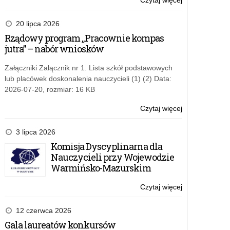
Czytaj więcej
o:
Wojewódzka
konferencja
20 lipca 2026
szkół
Rządowy program „Pracownie kompas
i
jutra” – nabór wniosków
przedszkoli
promujących
Załączniki Załącznik nr 1. Lista szkół podstawowych
zdrowie
lub placówek doskonalenia nauczycieli (1) (2) Data:
2026-07-20, rozmiar: 16 KB
Czytaj więcej
o:
Wojewódzka
konferencja
3 lipca 2026
szkół
Komisja Dyscyplinarna dla
i
Nauczycieli przy Wojewodzie
przedszkoli
Warmińsko-Mazurskim
promujących
zdrowie
Czytaj więcej
o:
Wojewódzka
konferencja
12 czerwca 2026
szkół
Gala laureatów konkursów