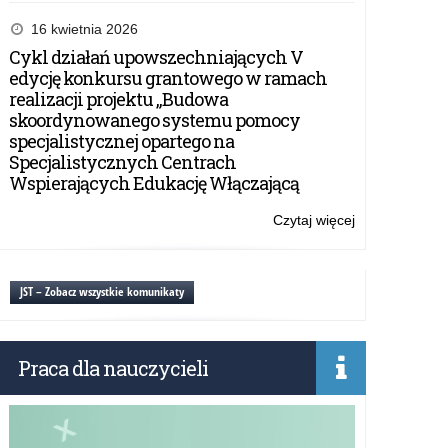
Wojewódzka
konferencja
16 kwietnia 2026
szkół
Cykl działań upowszechniających V
i
edycję konkursu grantowego w ramach
przedszkoli
realizacji projektu „Budowa
promujących
skoordynowanego systemu pomocy
zdrowie
specjalistycznej opartego na
Specjalistycznych Centrach
Wspierających Edukację Włączającą
Czytaj więcej
o:
Wojewódzka
konferencja
szkół
JST – Zobacz wszystkie komunikaty
i
przedszkoli
promujących
Praca dla nauczycieli
zdrowie