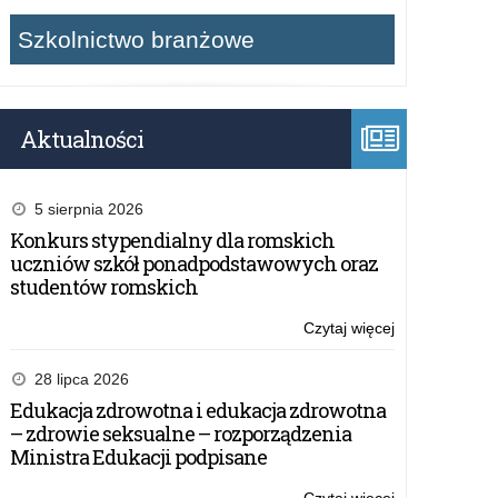
Szkolnictwo branżowe
Aktualności
5 sierpnia 2026
Konkurs stypendialny dla romskich
uczniów szkół ponadpodstawowych oraz
studentów romskich
Czytaj więcej
o:
Wojewódzka
konferencja
28 lipca 2026
szkół
Edukacja zdrowotna i edukacja zdrowotna
i
– zdrowie seksualne – rozporządzenia
przedszkoli
Ministra Edukacji podpisane
promujących
zdrowie