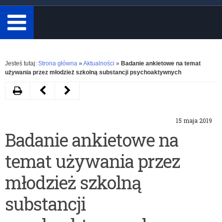
minimum
3
znaki.
Rozwiń
Jesteś tutaj:
Strona główna
»
Aktualności
»
Badanie ankietowe na temat
używania przez młodzież szkolną substancji psychoaktywnych
Drukuj
Następny
Poprzedni
artykuł
artykuł
15 maja 2019
Bezpieczeństwo
Pismo
Badanie ankietowe na
w
WMKO
temat używania przez
szkołach
dotyczące
–
bezpieczeństwa
młodzież szkolną
zadania
substancji
do