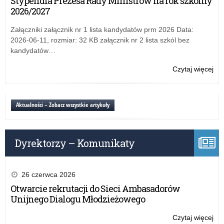
Stypendia Prezesa Rady Ministrów na rok szkolny
ps
te
2026/2027
uż
prz
Załączniki załącznik nr 1 lista kandydatów prm 2026 Data:
mło
2026-06-11, rozmiar: 32 KB załącznik nr 2 lista szkól bez
szk
kandydatów…
sub
ps
Czytaj więcej
o:
Ba
an
na
Aktualności – Zobacz wszystkie artykuły
te
uż
prz
Dyrektorzy – Komunikaty
mło
szk
sub
ps
26 czerwca 2026
Otwarcie rekrutacji do Sieci Ambasadorów
Unijnego Dialogu Młodzieżowego
Czytaj więcej
o: