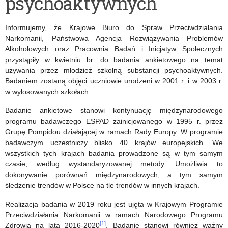
psychoaktywnych
realizacji
Informujemy, że Krajowe Biuro do Spraw Przeciwdziałania
Narkomanii, Państwowa Agencja Rozwiązywania Problemów
Alkoholowych oraz Pracownia Badań i Inicjatyw Społecznych
przystąpiły w kwietniu br. do badania ankietowego na temat
używania przez młodzież szkolną substancji psychoaktywnych.
Badaniem zostaną objęci uczniowie urodzeni w 2001 r. i w 2003 r.
w wylosowanych szkołach.
Badanie ankietowe stanowi kontynuację międzynarodowego
programu badawczego ESPAD zainicjowanego w 1995 r. przez
Grupę Pompidou działającej w ramach Rady Europy. W programie
badawczym uczestniczy blisko 40 krajów europejskich. We
wszystkich tych krajach badania prowadzone są w tym samym
czasie, według wystandaryzowanej metody. Umożliwia to
dokonywanie porównań międzynarodowych, a tym samym
śledzenie trendów w Polsce na tle trendów w innych krajach.
Realizacja badania w 2019 roku jest ujęta w Krajowym Programie
Przeciwdziałania Narkomanii w ramach Narodowego Programu
[1]
Zdrowia na lata 2016-2020
. Badanie stanowi również ważny