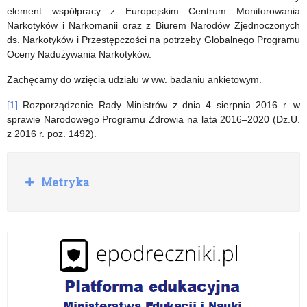
element współpracy z Europejskim Centrum Monitorowania
Narkotyków i Narkomanii oraz z Biurem Narodów Zjednoczonych
ds. Narkotyków i Przestępczości na potrzeby Globalnego Programu
Oceny Nadużywania Narkotyków.
Zachęcamy do wzięcia udziału w ww. badaniu ankietowym.
[1]
Rozporządzenie Rady Ministrów z dnia 4 sierpnia 2016 r. w
sprawie Narodowego Programu Zdrowia na lata 2016–2020 (Dz.U.
z 2016 r. poz. 1492).
R
Metryka
o
z
w
i
ń