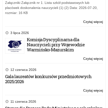
prz
Załączniki Załącznik nr 1. Lista szkół podstawowych lub
mło
placówek doskonalenia nauczycieli (1) (2) Data: 2026-07-20,
szk
rozmiar: 16 KB
sub
ps
Czytaj więcej
o:
Ba
an
3 lipca 2026
na
Komisja Dyscyplinarna dla
te
Nauczycieli przy Wojewodzie
uż
Warmińsko-Mazurskim
prz
mło
Czytaj więcej
o:
szk
Ba
sub
an
12 czerwca 2026
ps
na
Gala laureatów konkursów przedmiotowych
te
2025/2026
uż
prz
Czytaj więcej
o:
mło
Ba
szk
an
11 czerwca 2026
sub
na