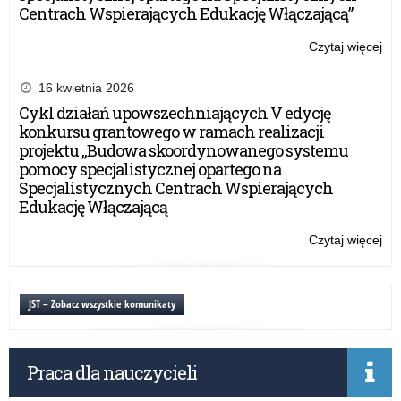
Centrach Wspierających Edukację Włączającą”
Czytaj więcej
o:
Ba
an
16 kwietnia 2026
na
Cykl działań upowszechniających V edycję
te
konkursu grantowego w ramach realizacji
uż
projektu „Budowa skoordynowanego systemu
prz
pomocy specjalistycznej opartego na
mło
Specjalistycznych Centrach Wspierających
szk
Edukację Włączającą
sub
ps
Czytaj więcej
o:
Ba
an
na
JST – Zobacz wszystkie komunikaty
te
uż
prz
Praca dla nauczycieli
mło
szk