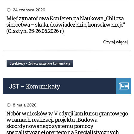
Ba
an
24 czerwca 2026
na
Międzynarodowa Konferencja Naukowa „Oblicza
te
sieroctwa – skala, doświadczenie, konsekwencje”
uż
(Olsztyn, 25-26.06.2026 r.)
prz
mło
Czytaj więcej
o:
szk
Ba
sub
an
ps
na
Dyrektorzy – Zobacz wszystkie komunikaty
te
uż
prz
JST – Komunikaty
mło
szk
sub
ps
8 maja 2026
Nabór wniosków w V edycji konkursu grantowego
w ramach realizacji projektu „Budowa
skoordynowanego systemu pomocy
specjalistycznej opartego na Specjalistycznych