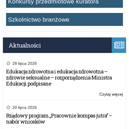
Konkursy przedmiotowe kuratora
Szkolnictwo branżowe
Aktualności
28 lipca 2026
Edukacja zdrowotna i edukacja zdrowotna –
zdrowie seksualne – rozporządzenia Ministra
Edukacji podpisane
Czytaj więcej
o:
Ba
an
20 lipca 2026
na
Rządowy program „Pracownie kompas jutra” –
te
nabór wniosków
uż