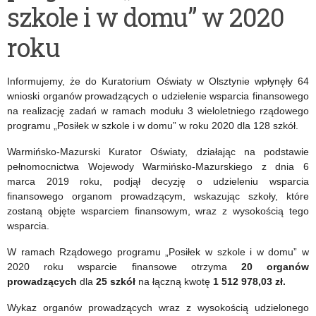
szkole i w domu” w 2020
modułu
w
roku
3
szkole
wieloletniego
i
Informujemy, że do Kuratorium Oświaty w Olsztynie wpłynęły 64
rządowego
w
wnioski organów prowadzących o udzielenie wsparcia finansowego
na realizację zadań w ramach modułu 3 wieloletniego rządowego
programu
domu
programu „Posiłek w szkole i w domu” w roku 2020 dla 128 szkół.
„Posiłek
2020
Warmińsko-Mazurski Kurator Oświaty, działając na podstawie
w
pełnomocnictwa Wojewody Warmińsko-Mazurskiego z dnia 6
marca 2019 roku, podjął decyzję o udzieleniu wsparcia
szkole
finansowego organom prowadzącym, wskazując szkoły, które
i
zostaną objęte wsparciem finansowym, wraz z wysokością tego
wsparcia.
w
W ramach Rządowego programu „Posiłek w szkole i w domu” w
domu”
2020 roku wsparcie finansowe otrzyma
20 organów
prowadzących
dla
25 szkół
na łączną kwotę
1 512 978,03 zł.
Wykaz organów prowadzących wraz z wysokością udzielonego