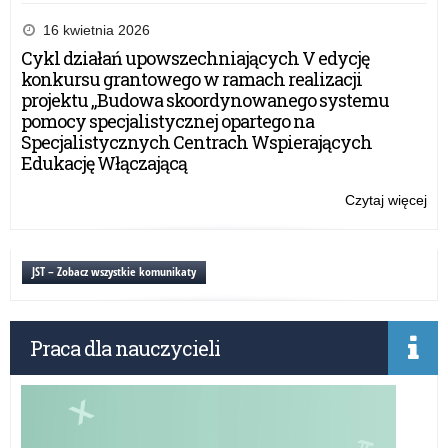
Og
wy
16 kwietnia 2026
na
Cykl działań upowszechniających V edycję
wn
konkursu grantowego w ramach realizacji
w
projektu „Budowa skoordynowanego systemu
ra
pomocy specjalistycznej opartego na
rz
Specjalistycznych Centrach Wspierających
pr
Edukację Włączającą
„Po
w
Czytaj więcej
o:
szk
Og
i
wy
w
na
JST – Zobacz wszystkie komunikaty
do
wn
w
w
20
ra
rok
Praca dla nauczycieli
rz
pr
„Po
w
szk