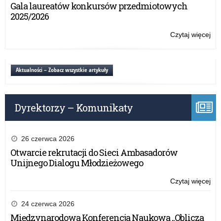
na
Gala laureatów konkursów przedmiotowych
szk
wn
2025/2026
i
w
w
ra
Czytaj więcej
o:
do
rz
Og
w
pr
wy
20
„Po
na
Aktualności – Zobacz wszystkie artykuły
rok
w
wn
szk
w
i
ra
w
Dyrektorzy – Komunikaty
rz
do
pr
w
„Po
20
w
26 czerwca 2026
rok
szk
Otwarcie rekrutacji do Sieci Ambasadorów
i
Unijnego Dialogu Młodzieżowego
w
do
Czytaj więcej
o:
w
Og
20
wy
24 czerwca 2026
rok
na
Międzynarodowa Konferencja Naukowa „Oblicza