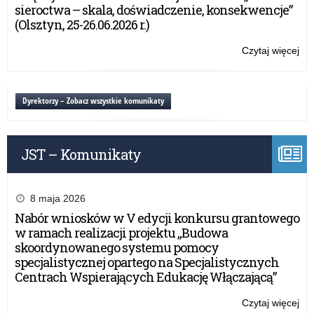
wn
sieroctwa – skala, doświadczenie, konsekwencje”
w
(Olsztyn, 25-26.06.2026 r.)
ra
rz
Czytaj więcej
o:
pr
Og
„Po
wy
w
na
Dyrektorzy – Zobacz wszystkie komunikaty
szk
wn
i
w
w
ra
do
JST – Komunikaty
rz
w
pr
20
„Po
rok
w
8 maja 2026
szk
Nabór wniosków w V edycji konkursu grantowego
i
w ramach realizacji projektu „Budowa
w
skoordynowanego systemu pomocy
do
specjalistycznej opartego na Specjalistycznych
w
Centrach Wspierających Edukację Włączającą”
20
rok
Czytaj więcej
o: