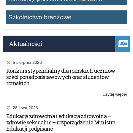
Szkolnictwo branżowe
Aktualności
5 sierpnia 2026
Konkurs stypendialny dla romskich uczniów
szkół ponadpodstawowych oraz studentów
romskich
Czytaj więcej
o:
Og
wy
28 lipca 2026
na
Edukacja zdrowotna i edukacja zdrowotna –
wn
zdrowie seksualne – rozporządzenia Ministra
w
Edukacji podpisane
ra