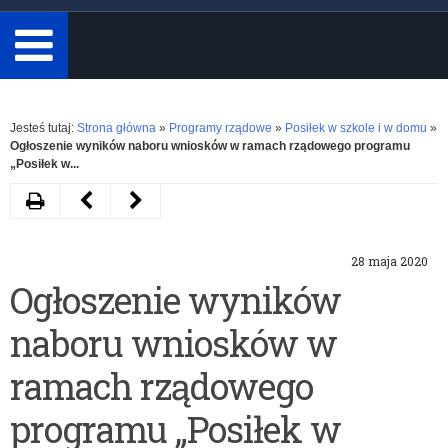
minimum
3
znaki.
Rozwiń
Jesteś tutaj:
Strona główna
»
Programy rządowe
»
Posiłek w szkole i w domu
»
Ogłoszenie wyników naboru wniosków w ramach rządowego programu
„Posiłek w...
Drukuj
Następny
Poprzedni
artykuł
artykuł
28 maja 2020
Rozliczenie
Wskaźnik
Ogłoszenie wyników
z
do
naboru wniosków w
wykorzystania
programu
dotacji
rządowego
ramach rządowego
w
–
programu „Posiłek w
ramach
Posiłek