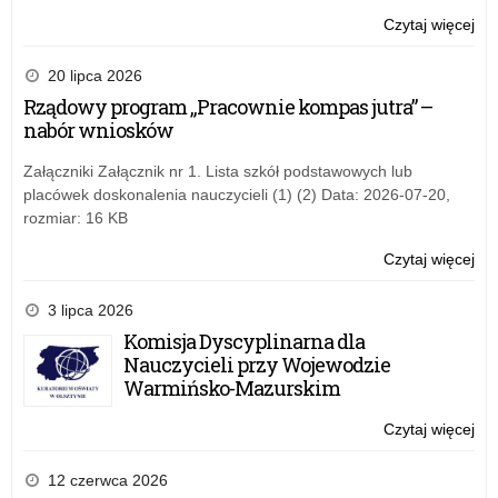
rz
Czytaj więcej
o:
pr
Og
„Po
wy
20 lipca 2026
w
na
Rządowy program „Pracownie kompas jutra” –
szk
wn
nabór wniosków
i
w
w
ra
Załączniki Załącznik nr 1. Lista szkół podstawowych lub
do
rz
placówek doskonalenia nauczycieli (1) (2) Data: 2026-07-20,
w
pr
rozmiar: 16 KB
20
„Po
rok
w
Czytaj więcej
o:
szk
Og
i
wy
3 lipca 2026
w
na
Komisja Dyscyplinarna dla
do
wn
Nauczycieli przy Wojewodzie
w
w
Warmińsko-Mazurskim
20
ra
rok
rz
Czytaj więcej
o:
pr
Og
„Po
wy
12 czerwca 2026
w