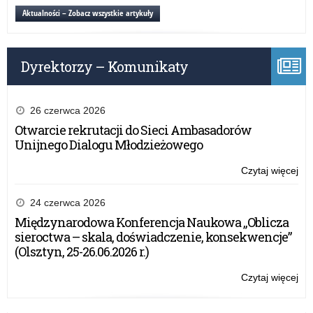
z
z
Aktualności – Zobacz wszystkie artykuły
int
gło
czy
jak
Dyrektorzy – Komunikaty
bez
kor
z
int
26 czerwca 2026
Otwarcie rekrutacji do Sieci Ambasadorów
Unijnego Dialogu Młodzieżowego
Czytaj więcej
o:
Log
się
24 czerwca 2026
z
Międzynarodowa Konferencja Naukowa „Oblicza
gło
sieroctwa – skala, doświadczenie, konsekwencje”
czy
(Olsztyn, 25-26.06.2026 r.)
jak
bez
Czytaj więcej
o:
kor
Log
z
się