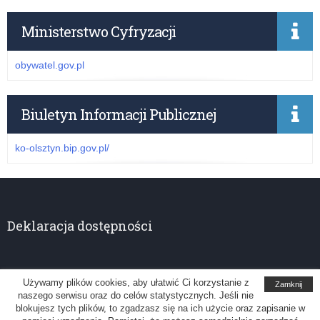
Ministerstwo Cyfryzacji
obywatel.gov.pl
Biuletyn Informacji Publicznej
ko-olsztyn.bip.gov.pl/
Deklaracja dostępności
Używamy plików cookies, aby ułatwić Ci korzystanie z
Zamknij
naszego serwisu oraz do celów statystycznych. Jeśli nie
Kuratorium Oświaty w Olsztynie
blokujesz tych plików, to zgadzasz się na ich użycie oraz zapisanie w