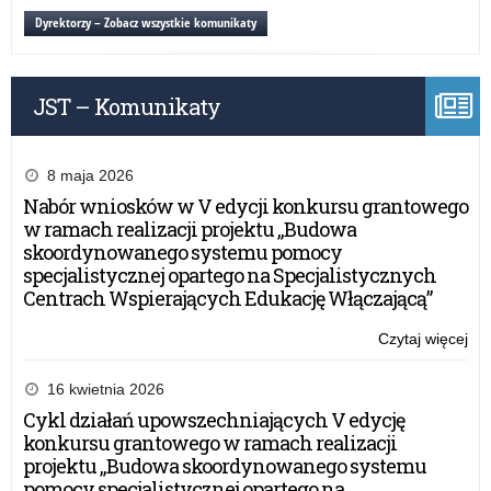
int
z
Dyrektorzy – Zobacz wszystkie komunikaty
gło
czy
jak
JST – Komunikaty
bez
kor
z
int
8 maja 2026
Nabór wniosków w V edycji konkursu grantowego
w ramach realizacji projektu „Budowa
skoordynowanego systemu pomocy
specjalistycznej opartego na Specjalistycznych
Centrach Wspierających Edukację Włączającą”
Czytaj więcej
o:
Log
się
16 kwietnia 2026
z
Cykl działań upowszechniających V edycję
gło
konkursu grantowego w ramach realizacji
czy
projektu „Budowa skoordynowanego systemu
jak
pomocy specjalistycznej opartego na