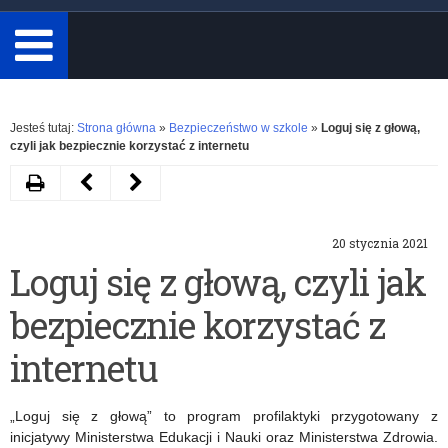
minimum
3
znaki.
Rozwiń
Jesteś tutaj:
Strona główna
»
Bezpieczeństwo w szkole
»
Loguj się z głową,
czyli jak bezpiecznie korzystać z internetu
Drukuj
Następny
Poprzedni
artykuł
artykuł
20 stycznia 2021
Apel
„Bezpieczna
Loguj się z głową, czyli jak
Warmińsko-
Szkoła
bezpiecznie korzystać z
Mazurskiego
Krokodylka
Kuratora
Tirka”
internetu
Oświaty
–
„Loguj się z głową” to program profilaktyki przygotowany z
w
zajęcia
inicjatywy Ministerstwa Edukacji i Nauki oraz Ministerstwa Zdrowia.