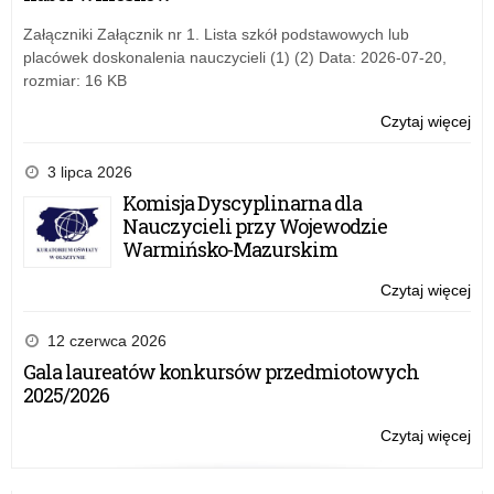
czy
jak
Załączniki Załącznik nr 1. Lista szkół podstawowych lub
bez
placówek doskonalenia nauczycieli (1) (2) Data: 2026-07-20,
kor
rozmiar: 16 KB
z
int
Czytaj więcej
o:
Log
się
3 lipca 2026
z
Komisja Dyscyplinarna dla
gło
Nauczycieli przy Wojewodzie
czy
Warmińsko-Mazurskim
jak
bez
Czytaj więcej
o:
kor
Log
z
się
12 czerwca 2026
int
z
Gala laureatów konkursów przedmiotowych
gło
2025/2026
czy
jak
Czytaj więcej
o:
bez
Log
kor
się