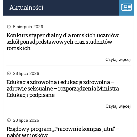
Aktualności
5 sierpnia 2026
Konkurs stypendialny dla romskich uczniów
szkół ponadpodstawowych oraz studentów
romskich
Czytaj więcej
o:
Log
się
28 lipca 2026
z
Edukacja zdrowotna i edukacja zdrowotna –
gło
zdrowie seksualne – rozporządzenia Ministra
czy
Edukacji podpisane
jak
bez
Czytaj więcej
o:
kor
Log
z
się
20 lipca 2026
int
z
Rządowy program „Pracownie kompas jutra” –
gło
nabór wniosków