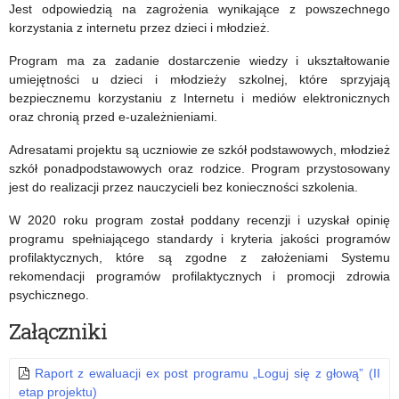
sprawie
online
Jest odpowiedzią na zagrożenia wynikające z powszechnego
korzystania z internetu przez dzieci i młodzież.
zagrożenia
dla
Program ma za zadanie dostarczenie wiedzy i ukształtowanie
związanego
uczniów
umiejętności u dzieci i młodzieży szkolnej, które sprzyjają
z
klas
bezpiecznemu korzystaniu z Internetu i mediów elektronicznych
oraz chronią przed e-uzależnieniami.
wchodzeniem
1-
Adresatami projektu są uczniowie ze szkół podstawowych, młodzież
na
3
szkół ponadpodstawowych oraz rodzice. Program przystosowany
zamarznięte
jest do realizacji przez nauczycieli bez konieczności szkolenia.
zbiorniki
W 2020 roku program został poddany recenzji i uzyskał opinię
programu spełniającego standardy i kryteria jakości programów
wodne
profilaktycznych, które są zgodne z założeniami Systemu
rekomendacji programów profilaktycznych i promocji zdrowia
psychicznego.
Załączniki
Raport z ewaluacji ex post programu „Loguj się z głową” (II
etap projektu)