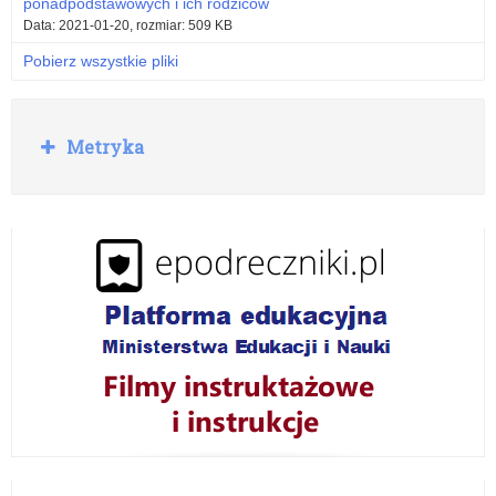
ponadpodstawowych i ich rodziców
Data: 2021-01-20, rozmiar: 509 KB
Pobierz wszystkie pliki
R
Metryka
o
z
w
i
ń