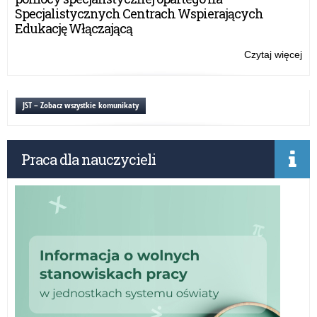
bez
Specjalistycznych Centrach Wspierających
kor
Edukację Włączającą
z
int
Czytaj więcej
o:
Log
się
z
JST – Zobacz wszystkie komunikaty
gło
czy
jak
Praca dla nauczycieli
bez
kor
z
int