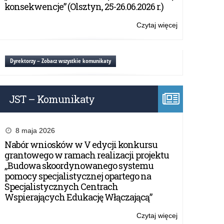
i
konsekwencje” (Olsztyn, 25-26.06.2026 r.)
uzdolnienia
dziecka
Czytaj więcej
o:
na
Ogólnopolska
pierwszym
Konferencja
etapie
Naukowa
Dyrektorzy – Zobacz wszystkie komunikaty
edukacyjnym.
„Zdolności
Teoria-
i
badania-
uzdolnienia
innowacyjne
JST – Komunikaty
dziecka
rozwiązania
na
pedagogiczne
pierwszym
etapie
8 maja 2026
edukacyjnym.
Nabór wniosków w V edycji konkursu
Teoria-
grantowego w ramach realizacji projektu
badania-
„Budowa skoordynowanego systemu
innowacyjne
pomocy specjalistycznej opartego na
rozwiązania
Specjalistycznych Centrach
pedagogiczne
Wspierających Edukację Włączającą”
Czytaj więcej
o: