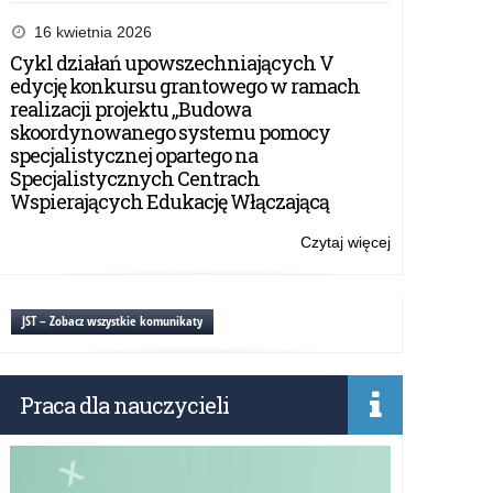
Ogólnopolska
Konferencja
16 kwietnia 2026
Naukowa
Cykl działań upowszechniających V
„Zdolności
edycję konkursu grantowego w ramach
i
realizacji projektu „Budowa
uzdolnienia
skoordynowanego systemu pomocy
dziecka
specjalistycznej opartego na
na
Specjalistycznych Centrach
pierwszym
Wspierających Edukację Włączającą
etapie
edukacyjnym.
Czytaj więcej
o:
Teoria-
Ogólnopolska
badania-
Konferencja
innowacyjne
Naukowa
JST – Zobacz wszystkie komunikaty
rozwiązania
„Zdolności
pedagogiczne
i
uzdolnienia
Praca dla nauczycieli
dziecka
na
pierwszym
etapie