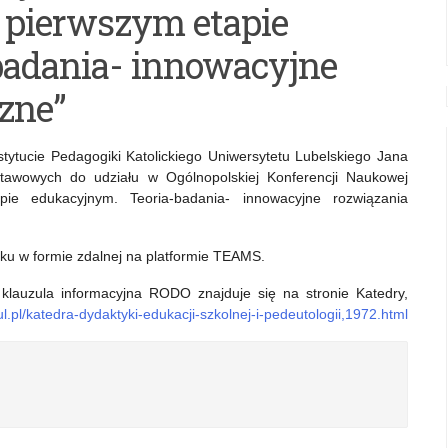
a pierwszym etapie
badania- innowacyjne
zne”
nstytucie Pedagogiki Katolickiego Uniwersytetu Lubelskiego Jana
stawowych do udziału w Ogólnopolskiej Konferencji Naukowej
pie edukacyjnym. Teoria-badania- innowacyjne rozwiązania
ku w formie zdalnej na platformie TEAMS.
z klauzula informacyjna RODO znajduje się na stronie Katedry,
ul.pl/katedra-dydaktyki-edukacji-szkolnej-i-pedeutologii,1972.html