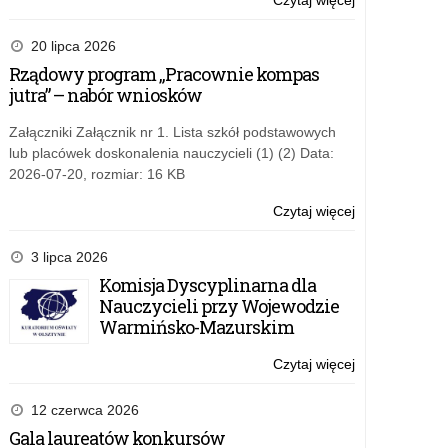
Czytaj więcej
o:
na
Ogólnopolska
pierwszym
Konferencja
20 lipca 2026
etapie
Naukowa
Rządowy program „Pracownie kompas
edukacyjnym.
„Zdolności
jutra” – nabór wniosków
Teoria-
i
badania-
uzdolnienia
Załączniki Załącznik nr 1. Lista szkół podstawowych
innowacyjne
dziecka
lub placówek doskonalenia nauczycieli (1) (2) Data:
rozwiązania
na
2026-07-20, rozmiar: 16 KB
pedagogiczne
pierwszym
etapie
Czytaj więcej
o:
edukacyjnym.
Ogólnopolska
Teoria-
Konferencja
3 lipca 2026
badania-
Naukowa
Komisja Dyscyplinarna dla
innowacyjne
„Zdolności
Nauczycieli przy Wojewodzie
rozwiązania
i
Warmińsko-Mazurskim
pedagogiczne
uzdolnienia
dziecka
Czytaj więcej
o:
na
Ogólnopolska
pierwszym
Konferencja
12 czerwca 2026
etapie
Naukowa
Gala laureatów konkursów
edukacyjnym.