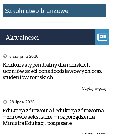
Szkolnictwo branżowe
Aktualności
5 sierpnia 2026
Konkurs stypendialny dla romskich
uczniów szkół ponadpodstawowych oraz
studentów romskich
Czytaj więcej
o:
Ogólnopolska
Konferencja
28 lipca 2026
Naukowa
Edukacja zdrowotna i edukacja zdrowotna
„Zdolności
– zdrowie seksualne – rozporządzenia
i
Ministra Edukacji podpisane
uzdolnienia
dziecka