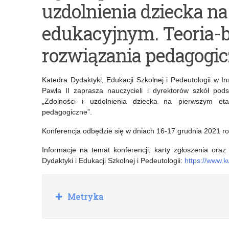
uzdolnienia dziecka n
z
„Wojna
cukrzycą”
polsko-
edukacyjnym. Teoria-
–
bolszewicka.
rozwiązania pedagogic
szkolenie
Obozy
online
dla
Katedra Dydaktyki, Edukacji Szkolnej i Pedeutologii w I
Pawła II zaprasza nauczycieli i dyrektorów szkół pod
dla
internowanych
„Zdolności i uzdolnienia dziecka na pierwszym eta
pracowników
żołnierzy
pedagogiczne”.
przedszkoli
armii
Konferencja odbędzie się w dniach 16-17 grudnia 2021 ro
i
bolszewickiej
Informacje na temat konferencji, karty zgłoszenia ora
Dydaktyki i Edukacji Szkolnej i Pedeutologii:
https://www.k
szkół
na
podstawowych
terenie
R
Metryka
Prus
o
z
Wschodnich”
w