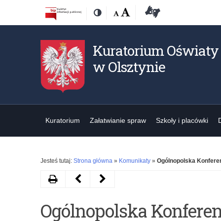
Przejdź
Przejdź
Dostępność
Rozmiar
Domyślna
Wielka
Deklaracja
Kontrast
do
do
czcionki:
dostępności
treśći
nawigacji
Kuratorium Oświaty
w Olsztynie
Kuratorium
Załatwianie spraw
Szkoły i placówki
Jesteś tutaj:
Strona główna
»
Komunikaty
»
Ogólnopolska Konferenc
Drukuj
Następny
Poprzedni
artykuł
artykuł
Ogólnopolska Konferen
„Dziecko
Wykład