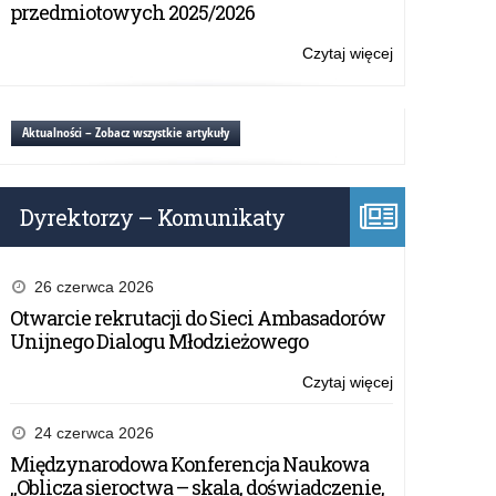
„Zdolności
przedmiotowych 2025/2026
Teoria-
i
badania-
uzdolnienia
Czytaj więcej
o:
innowacyjne
dziecka
Ogólnopolska
rozwiązania
na
Konferencja
pedagogiczne
pierwszym
Naukowa
Aktualności – Zobacz wszystkie artykuły
etapie
„Zdolności
edukacyjnym.
i
Teoria-
uzdolnienia
badania-
Dyrektorzy – Komunikaty
dziecka
innowacyjne
na
rozwiązania
pierwszym
pedagogiczne
etapie
26 czerwca 2026
edukacyjnym.
Otwarcie rekrutacji do Sieci Ambasadorów
Teoria-
Unijnego Dialogu Młodzieżowego
badania-
innowacyjne
Czytaj więcej
o:
rozwiązania
Ogólnopolska
pedagogiczne
Konferencja
24 czerwca 2026
Naukowa
Międzynarodowa Konferencja Naukowa
„Zdolności
„Oblicza sieroctwa – skala, doświadczenie,