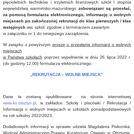
pięcioletnich techników i trzyletnich branżowych szkół I stopnia
województwa warmińsko-mazurskiego
zobowiązani są przesłać,
za pomocą formularza elektronicznego
,
informację o wolnych
miejscach po zakończonej rekrutacji do klas pierwszych / klas
wstępnych
ww. szkół, zgodnie z terminarzem zawartym
w załączniku nr 1 do niniejszego zarządzenia.
W związku z powyższym
proszę o przesłanie informacji o wolnych
miejscach
w Państwa szkołach
poprzez wypełnienie w dniu 26 lipca 2022 r.
(do godziny 12.00) formularza elektronicznego:
„REKRUTACJA – WOLNE MIEJSCA”
Dane te zostaną opublikowane na stronie internetowej
www.ko.olsztyn.pl
, w zakładce: Szkoły i placówki / Rekrutacja /
Informacja o wolnych miejscach w szkołach ponadpodstawowych
na rok szkolny 2022/2023.
Dodatkowych informacji w sprawie udziela Magdalena Piskorska,
Wydział Administracyjno-Prawny Kuratorium Oświaty w Olsztynie,