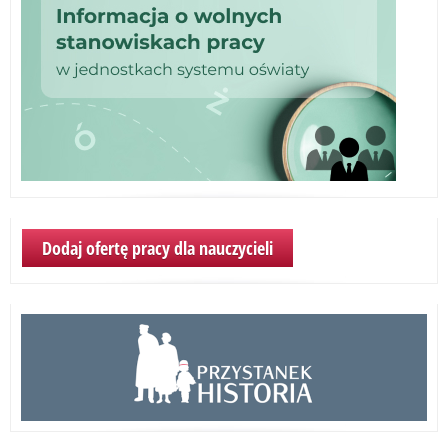
po
lic
ogó
tec
br
szk
I
sto
rek
20
–
Dodaj ofertę pracy dla nauczycieli