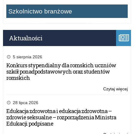
Szkolnictwo branżowe
Aktualności
5 sierpnia 2026
Konkurs stypendialny dla romskich uczniów
szkół ponadpodstawowych oraz studentów
romskich
Czytaj więcej
o:
Pr
prz
28 lipca 2026
dyr
Edukacja zdrowotna i edukacja zdrowotna –
szk
zdrowie seksualne – rozporządzenia Ministra
inf
Edukacji podpisane
o
wo