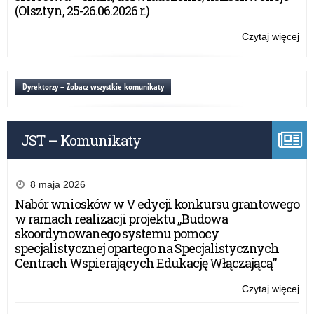
I
inf
(Olsztyn, 25-26.06.2026 r.)
sto
o
rek
wo
Czytaj więcej
o:
20
mie
Pr
–
po
prz
rek
dyr
Dyrektorzy – Zobacz wszystkie komunikaty
do
szk
szk
inf
po
o
lic
JST – Komunikaty
wo
ogó
mie
tec
po
br
rek
8 maja 2026
szk
do
Nabór wniosków w V edycji konkursu grantowego
I
szk
w ramach realizacji projektu „Budowa
sto
po
skoordynowanego systemu pomocy
rek
lic
specjalistycznej opartego na Specjalistycznych
20
ogó
Centrach Wspierających Edukację Włączającą”
–
tec
br
Czytaj więcej
o:
szk
Pr