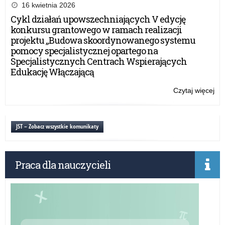
I
prz
16 kwietnia 2026
sto
dyr
Cykl działań upowszechniających V edycję
rek
szk
konkursu grantowego w ramach realizacji
20
inf
projektu „Budowa skoordynowanego systemu
–
o
pomocy specjalistycznej opartego na
wo
Specjalistycznych Centrach Wspierających
mie
Edukację Włączającą
po
rek
Czytaj więcej
o:
do
Pr
szk
prz
po
dyr
JST – Zobacz wszystkie komunikaty
lic
szk
ogó
inf
tec
o
br
Praca dla nauczycieli
wo
szk
mie
I
po
sto
rek
rek
do
20
szk
–