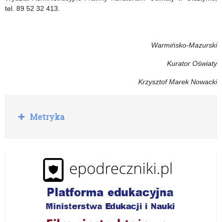
tel. 89 52 32 413.
Warmińsko-Mazurski
Kurator Oświaty
Krzysztof Marek Nowacki
R
Metryka
o
z
w
i
ń