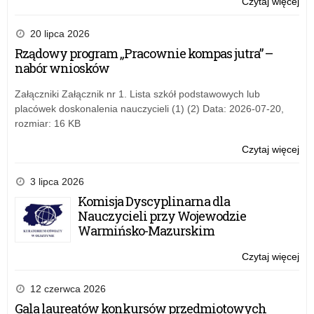
Czytaj więcej
o:
mie
Pr
po
prz
20 lipca 2026
rek
dyr
Rządowy program „Pracownie kompas jutra” –
do
szk
nabór wniosków
szk
inf
po
o
Załączniki Załącznik nr 1. Lista szkół podstawowych lub
lic
wo
placówek doskonalenia nauczycieli (1) (2) Data: 2026-07-20,
ogó
mie
rozmiar: 16 KB
tec
po
br
rek
Czytaj więcej
o:
szk
do
Pr
I
szk
prz
3 lipca 2026
sto
po
dyr
Komisja Dyscyplinarna dla
rek
lic
szk
Nauczycieli przy Wojewodzie
20
ogó
inf
Warmińsko-Mazurskim
–
tec
o
br
wo
Czytaj więcej
o:
szk
mie
Pr
I
po
prz
12 czerwca 2026
sto
rek
dyr
Gala laureatów konkursów przedmiotowych
rek
do