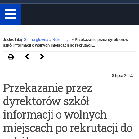
minimum
3
znaki.
Rozwiń
Jesteś tutaj:
Strona główna
»
Rekrutacja
»
Przekazanie przez dyrektorów
szkół informacji o wolnych miejscach po rekrutacji...
Drukuj
Następny
Poprzedni
artykuł
artykuł
18 lipca 2022
Informacja
Przekazanie
Przekazanie przez
o wolnych
przez
dyrektorów szkół
miejscach
dyrektorów
w
szkół
informacji o wolnych
szkołach
informacji
miejscach po rekrutacji do
ponadpodstawowych
o