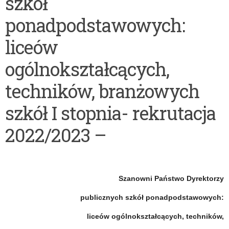
szkół
po
wolnych
ponadpodstawowych:
rekrutacji
miejscach
na
po
liceów
rok
rekrutacji
ogólnokształcących,
szkolny 2022/2023
do
techników, branżowych
szkół
szkół I stopnia- rekrutacja
ponadpodstawowych:
szkół
2022/2023 –
policealnych,
branżowych
szkół
Szanowni Państwo Dyrektorzy
II
publicznych szkół ponadpodstawowych:
stopnia-
liceów ogólnokształcących, techników,