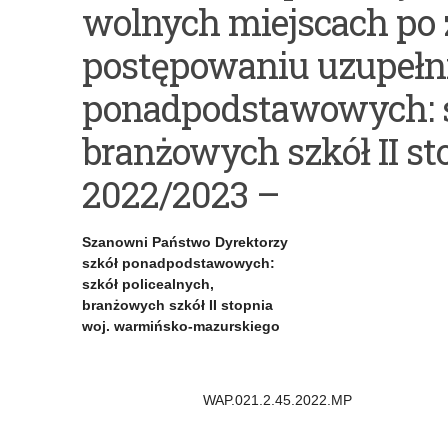
wolnych miejscach po
o
przez
wolnych
dyrektorów
postępowaniu uzupełn
miejscach
szkół
ponadpodstawowych: sz
w
informacji
branżowych szkół II st
szkołach
o
2022/2023 –
ponadpodstawowych
wolnych
po
miejscach
Szanowni Państwo Dyrektorzy
rekrutacji
po
szkół ponadpodstawowych:
szkół policealnych,
na
zakończonym
branżowych szkół II stopnia
rok
postępowaniu
woj. warmińsko-mazurskiego
szkolny
uzupełniającym
2022/2023
do
WAP.021.2.45.2022.MP Ols
szkół