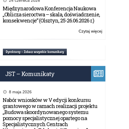
24 czerwca 2026
policealnych,
dyrektorów
Międzynarodowa Konferencja Naukowa
branżowych
szkół
„Oblicza sieroctwa – skala, doświadczenie,
szkół
informacji
konsekwencje” (Olsztyn, 25-26.06.2026 r.)
II
o
stopnia
wolnych
Czytaj więcej
o:
–
miejscach
Przekazanie
rekrutacja
po
przez
2022/2023
zakończonym
dyrektorów
Dyrektorzy – Zobacz wszystkie komunikaty
–
postępowaniu
szkół
uzupełniający
informacji
do
o
szkół
JST – Komunikaty
wolnych
ponadpodstaw
miejscach
szkół
po
policealnych,
zakończonym
8 maja 2026
branżowych
postępowaniu
Nabór wniosków w V edycji konkursu
szkół
uzupełniający
grantowego w ramach realizacji projektu
II
do
„Budowa skoordynowanego systemu
stopnia
szkół
pomocy specjalistycznej opartego na
–
ponadpodstaw
Specjalistycznych Centrach
rekrutacja
szkół