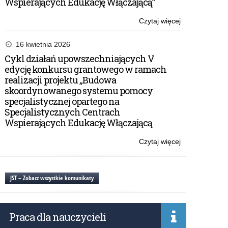
Wspierających Edukację Włączającą”
2022/2023
policealnych,
–
branżowych
Czytaj więcej
o:
szkół
Przekazanie
II
przez
16 kwietnia 2026
stopnia
dyrektorów
Cykl działań upowszechniających V
–
szkół
edycję konkursu grantowego w ramach
rekrutacja
informacji
realizacji projektu „Budowa
2022/2023
o
skoordynowanego systemu pomocy
–
wolnych
specjalistycznej opartego na
miejscach
Specjalistycznych Centrach
po
Wspierających Edukację Włączającą
zakończonym
postępowaniu
Czytaj więcej
o:
uzupełniający
Przekazanie
do
przez
szkół
dyrektorów
JST – Zobacz wszystkie komunikaty
ponadpodstaw
szkół
szkół
informacji
policealnych,
o
branżowych
Praca dla nauczycieli
wolnych
szkół
miejscach