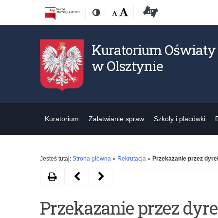
Przejdź
Przejdź
Dostępność
Rozmiar
Domyślna
Wielka
Deklaracja
Kontrast
do
do
czcionki:
dostępności
treśći
nawigacji
Kuratorium Oświaty
w Olsztynie
Kuratorium
Załatwianie spraw
Szkoły i placówki
Jesteś tutaj:
Strona główna
»
Rekrutacja
»
Przekazanie przez dyre
Drukuj
Następny
Poprzedni
artykuł
artykuł
Przekazanie przez dyre
Informacja
Przekazanie