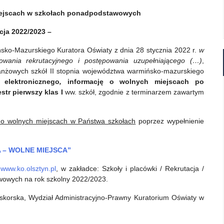
miejscach w szkołach ponadpodstawowych
acja 2022/2023 –
sko-Mazurskiego Kuratora Oświaty z dnia 28 stycznia 2022 r.
w
owania rekrutacyjnego i postępowania uzupełniającego (…)
,
branżowych szkół II stopnia województwa warmińsko-mazurskiego
elektronicznego
,
informację o wolnych miejscach po
r pierwszy klas I
ww. szkół, zgodnie z terminarzem zawartym
i o wolnych miejscach w Państwa szkołach
poprzez wypełnienie
 – WOLNE MIEJSCA”
j
www.ko.olsztyn.pl
, w zakładce: Szkoły i placówki / Rekrutacja /
wowych na rok szkolny 2022/2023.
skorska, Wydział Administracyjno-Prawny Kuratorium Oświaty w