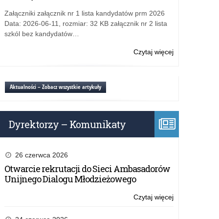
informacji
szkół
uzupełniający
o
Załączniki załącznik nr 1 lista kandydatów prm 2026
II
do
wolnych
Data: 2026-06-11, rozmiar: 32 KB załącznik nr 2 lista
stopnia
szkół
miejscach
szkól bez kandydatów…
–
ponadpodstaw
po
rekrutacja
szkół
zakończonym
Czytaj więcej
o:
2022/2023
policealnych,
postępowaniu
Przekazanie
–
branżowych
uzupełniający
przez
szkół
do
dyrektorów
Aktualności – Zobacz wszystkie artykuły
II
szkół
szkół
stopnia
ponadpodstaw
informacji
–
szkół
o
rekrutacja
Dyrektorzy – Komunikaty
policealnych,
wolnych
2022/2023
branżowych
miejscach
–
szkół
po
II
zakończonym
26 czerwca 2026
stopnia
postępowaniu
Otwarcie rekrutacji do Sieci Ambasadorów
–
uzupełniający
Unijnego Dialogu Młodzieżowego
rekrutacja
do
2022/2023
szkół
Czytaj więcej
o:
–
ponadpodstaw
Przekazanie
szkół
przez