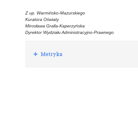
Z up. Warmińsko-Mazurskiego
Kuratora Oświaty
Mirosława Gralla-Kaperzyńska
Dyrektor Wydziału Administracyjno-Prawnego
R
Metryka
o
z
w
i
ń