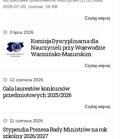
lub placówek doskonalenia nauczycieli (1) (2) Data:
miejscach
2026-07-20, rozmiar: 16 KB
po
zakończonym
Czytaj więcej
o:
postępowaniu
Przekazanie
uzupełniający
przez
3 lipca 2026
do
dyrektorów
Komisja Dyscyplinarna dla
szkół
szkół
Nauczycieli przy Wojewodzie
ponadpodstaw
informacji
Warmińsko-Mazurskim
szkół
o
policealnych,
wolnych
Czytaj więcej
o:
branżowych
miejscach
Przekazanie
szkół
po
przez
12 czerwca 2026
II
zakończonym
dyrektorów
Gala laureatów konkursów
stopnia
postępowaniu
szkół
przedmiotowych 2025/2026
–
uzupełniający
informacji
rekrutacja
do
o
Czytaj więcej
o:
2022/2023
szkół
wolnych
Przekazanie
–
ponadpodstaw
miejscach
przez
11 czerwca 2026
szkół
po
dyrektorów
Stypendia Prezesa Rady Ministrów na rok
policealnych,
zakończonym
szkół
szkolny 2026/2027
branżowych
postępowaniu