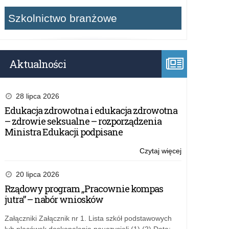
Szkolnictwo branżowe
Aktualności
28 lipca 2026
Edukacja zdrowotna i edukacja zdrowotna
– zdrowie seksualne – rozporządzenia
Ministra Edukacji podpisane
Czytaj więcej
o:
Przekazanie
przez
20 lipca 2026
dyrektorów
Rządowy program „Pracownie kompas
szkół
jutra” – nabór wniosków
informacji
o
Załączniki Załącznik nr 1. Lista szkół podstawowych
wolnych