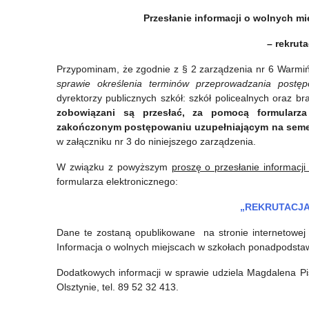
ponadpodstawowych:
Przesłanie informacji o wolnych 
liceów
– rekrut
ogólnokształcących,
Przypominam, że zgodnie z § 2 zarządzenia nr 6 Warmiń
techników,
sprawie określenia terminów przeprowadzania postęp
dyrektorzy publicznych szkół: szkół policealnych oraz 
branżowych
zobowiązani są przesłać, za pomocą formularza 
szkół
zakończonym postępowaniu uzupełniającym na semest
w załączniku nr 3 do niniejszego zarządzenia.
I
W związku z powyższym
proszę o przesłanie informacj
stopnia
formularza elektronicznego:
–
„REKRUTACJA
rekrutacja
Dane te zostaną opublikowane na stronie internetowe
2022/2023
Informacja o wolnych miejscach w szkołach ponadpodsta
Dodatkowych informacji w sprawie udziela Magdalena Pi
Olsztynie, tel. 89 52 32 413.