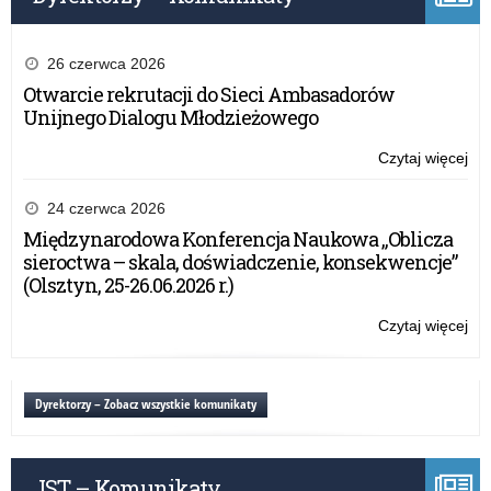
26 czerwca 2026
Otwarcie rekrutacji do Sieci Ambasadorów
Unijnego Dialogu Młodzieżowego
Czytaj więcej
o:
Ko
do
24 czerwca 2026
pra
Międzynarodowa Konferencja Naukowa „Oblicza
szk
sieroctwa – skala, doświadczenie, konsekwencje”
(Olsztyn, 25-26.06.2026 r.)
Czytaj więcej
o:
Ko
do
pra
Dyrektorzy – Zobacz wszystkie komunikaty
szk
JST – Komunikaty