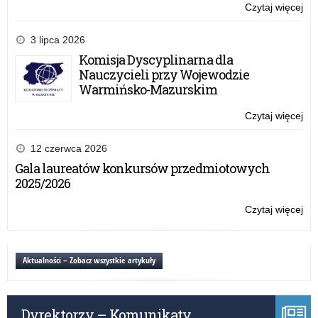
Czytaj więcej
o:
Ko
do
3 lipca 2026
pra
Komisja Dyscyplinarna dla
szk
Nauczycieli przy Wojewodzie
Warmińsko-Mazurskim
Czytaj więcej
o:
Ko
do
12 czerwca 2026
pra
Gala laureatów konkursów przedmiotowych
szk
2025/2026
Czytaj więcej
o:
Ko
do
pra
Aktualności – Zobacz wszystkie artykuły
szk
Dyrektorzy – Komunikaty