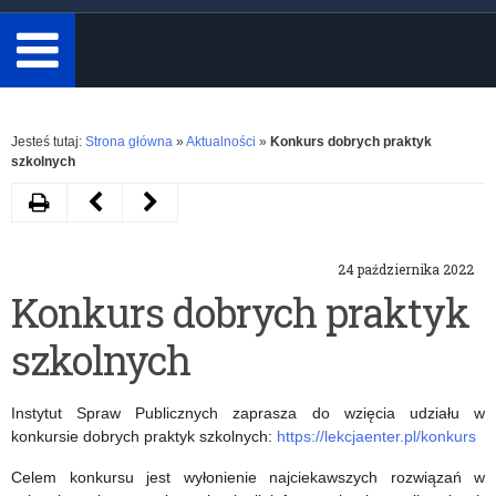
minimum
3
znaki.
Rozwiń
Jesteś tutaj:
Strona główna
»
Aktualności
»
Konkurs dobrych praktyk
szkolnych
Drukuj
Następny
Poprzedni
artykuł
artykuł
24 października 2022
VIII
Wojewódzkie
Konkurs dobrych praktyk
edycja
uroczystości
szkolnych
Turnieju
Dnia
Debat
Edukacji
Instytut Spraw Publicznych zaprasza do wzięcia udziału w
Historycznych
Narodowej
konkursie dobrych praktyk szkolnych:
https://lekcjaenter.pl/konkurs
Instytutu
Celem konkursu jest wyłonienie najciekawszych rozwiązań w