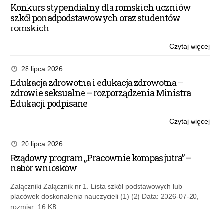
Konkurs stypendialny dla romskich uczniów
szkół ponadpodstawowych oraz studentów
romskich
Czytaj więcej
o:
Ko
do
28 lipca 2026
pra
Edukacja zdrowotna i edukacja zdrowotna –
szk
zdrowie seksualne – rozporządzenia Ministra
Edukacji podpisane
Czytaj więcej
o:
Ko
do
20 lipca 2026
pra
Rządowy program „Pracownie kompas jutra” –
szk
nabór wniosków
Załączniki Załącznik nr 1. Lista szkół podstawowych lub
placówek doskonalenia nauczycieli (1) (2) Data: 2026-07-20,
rozmiar: 16 KB