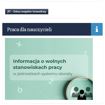
do
pra
JST – Zobacz wszystkie komunikaty
szk
Praca dla nauczycieli