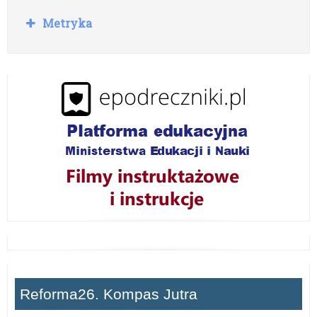
R
Metryka
o
z
w
i
ń
Reforma26. Kompas Jutra