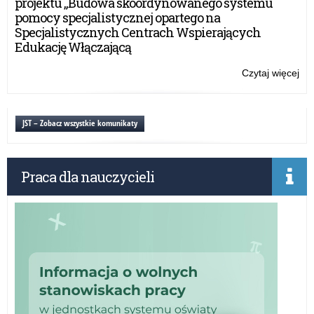
projektu „Budowa skoordynowanego systemu
ed
pomocy specjalistycznej opartego na
w
Specjalistycznych Centrach Wspierających
rok
Edukację Włączającą
sz
20
Czytaj więcej
o:
/
St
20
ME
za
JST – Zobacz wszystkie komunikaty
wyb
osi
ed
Praca dla nauczycieli
w
rok
sz
20
/
20