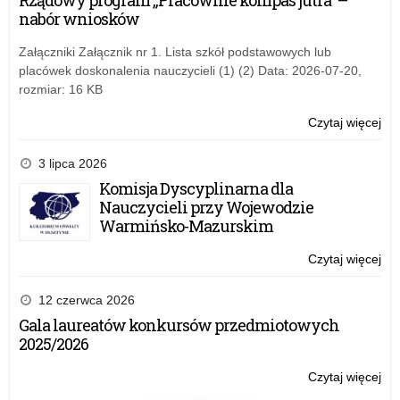
Rządowy program „Pracownie kompas jutra” –
/
wyb
nabór wniosków
20
osi
ed
Załączniki Załącznik nr 1. Lista szkół podstawowych lub
w
placówek doskonalenia nauczycieli (1) (2) Data: 2026-07-20,
rok
rozmiar: 16 KB
sz
20
Czytaj więcej
o:
/
St
20
ME
3 lipca 2026
za
Komisja Dyscyplinarna dla
wyb
Nauczycieli przy Wojewodzie
osi
Warmińsko-Mazurskim
ed
w
Czytaj więcej
o:
rok
St
sz
ME
12 czerwca 2026
20
za
Gala laureatów konkursów przedmiotowych
/
wyb
2025/2026
20
osi
ed
Czytaj więcej
o:
w
St