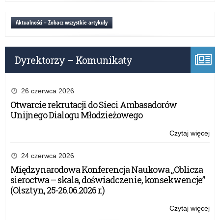
rok
ME
sz
za
Aktualności – Zobacz wszystkie artykuły
20
wyb
/
osi
20
ed
Dyrektorzy – Komunikaty
w
rok
sz
20
26 czerwca 2026
/
Otwarcie rekrutacji do Sieci Ambasadorów
20
Unijnego Dialogu Młodzieżowego
Czytaj więcej
o:
St
ME
24 czerwca 2026
za
Międzynarodowa Konferencja Naukowa „Oblicza
wyb
sieroctwa – skala, doświadczenie, konsekwencje”
osi
(Olsztyn, 25-26.06.2026 r.)
ed
w
Czytaj więcej
o:
rok
St