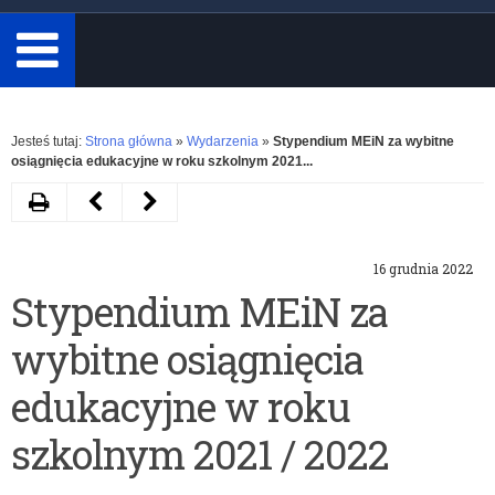
minimum
3
znaki.
Rozwiń
Jesteś tutaj:
Strona główna
»
Wydarzenia
»
Stypendium MEiN za wybitne
osiągnięcia edukacyjne w roku szkolnym 2021...
Drukuj
Następny
Poprzedni
artykuł
artykuł
16 grudnia 2022
Spotkanie
Zakup
Stypendium MEiN za
Rady
komputerów
wybitne osiągnięcia
Dyrektorów
dla
Szkół
szkół
edukacyjne w roku
Podstawowych
–
szkolnym 2021 / 2022
przy
zachęcamy