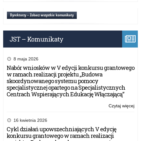
sz
ME
20
za
Dyrektorzy – Zobacz wszystkie komunikaty
/
wyb
20
osi
ed
JST – Komunikaty
w
rok
sz
20
8 maja 2026
/
Nabór wniosków w V edycji konkursu grantowego
20
w ramach realizacji projektu „Budowa
skoordynowanego systemu pomocy
specjalistycznej opartego na Specjalistycznych
Centrach Wspierających Edukację Włączającą”
Czytaj więcej
o:
St
ME
16 kwietnia 2026
za
Cykl działań upowszechniających V edycję
wyb
konkursu grantowego w ramach realizacji
osi