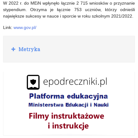
W 2022 r. do MEiN wpłynęło łącznie 2 715 wniosków o przyznanie
stypendium. Otrzyma je łącznie 753 uczniów, którzy odnieśli
największe sukcesy w nauce i sporcie w roku szkolnym 2021/2022.
Link:
www.gov.pl/
R
Metryka
o
z
w
i
ń