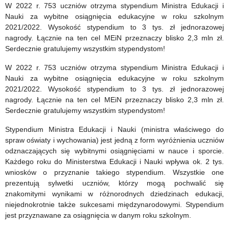
Warmińsko-
do
W 2022 r. 753 uczniów otrzyma stypendium Ministra Edukacji i
Nauki za wybitne osiągnięcia edukacyjne w roku szkolnym
Mazurskim
przesyłania
2021/2022. Wysokość stypendium to 3 tys. zł jednorazowej
Kuratorze
opinii
nagrody. Łącznie na ten cel MEiN przeznaczy blisko 2,3 mln zł.
Serdecznie gratulujemy wszystkim stypendystom!
Oświaty
i
W 2022 r. 753 uczniów otrzyma stypendium Ministra Edukacji i
uwag
Nauki za wybitne osiągnięcia edukacyjne w roku szkolnym
2021/2022. Wysokość stypendium to 3 tys. zł jednorazowej
nagrody. Łącznie na ten cel MEiN przeznaczy blisko 2,3 mln zł.
Serdecznie gratulujemy wszystkim stypendystom!
Stypendium Ministra Edukacji i Nauki (ministra właściwego do
spraw oświaty i wychowania) jest jedną z form wyróżnienia uczniów
odznaczających się wybitnymi osiągnięciami w nauce i sporcie.
Każdego roku do Ministerstwa Edukacji i Nauki wpływa ok. 2 tys.
wniosków o przyznanie takiego stypendium. Wszystkie one
prezentują sylwetki uczniów, którzy mogą pochwalić się
znakomitymi wynikami w różnorodnych dziedzinach edukacji,
niejednokrotnie także sukcesami międzynarodowymi. Stypendium
jest przyznawane za osiągnięcia w danym roku szkolnym.