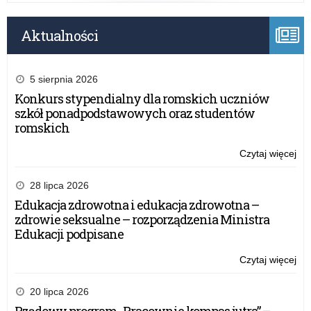
Aktualności
5 sierpnia 2026
Konkurs stypendialny dla romskich uczniów
szkół ponadpodstawowych oraz studentów
romskich
Czytaj więcej
o:
St
ME
28 lipca 2026
za
Edukacja zdrowotna i edukacja zdrowotna –
wyb
zdrowie seksualne – rozporządzenia Ministra
osi
Edukacji podpisane
ed
w
Czytaj więcej
o:
rok
St
sz
ME
20 lipca 2026
20
za