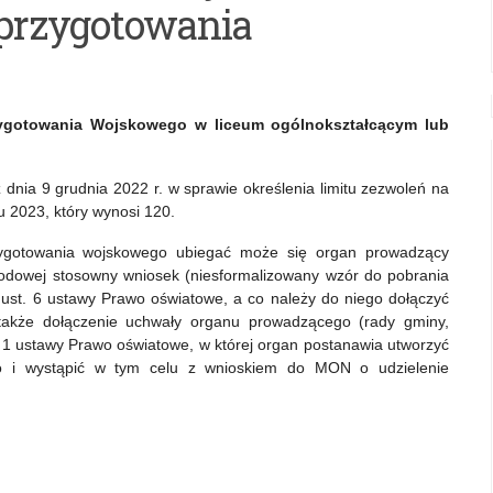
 przygotowania
zygotowania Wojskowego w liceum ogólnokształcącym lub
dnia 9 grudnia 2022 r. w sprawie określenia limitu zezwoleń na
 2023, który wynosi 120.
zygotowania wojskowego ubiegać może się organ prowadzący
arodowej stosowny wniosek (niesformalizowany wzór do pobrania
a ust. 6 ustawy Prawo oświatowe, a co należy do niego dołączyć
 także dołączenie uchwały organu prowadzącego (rady gminy,
t. 1 ustawy Prawo oświatowe, w której organ postanawia utworzyć
o i wystąpić w tym celu z wnioskiem do MON o udzielenie