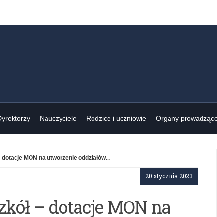
Dyrektorzy
Nauczyciele
Rodzice i uczniowie
Organy prowadząc
 dotacje MON na utworzenie oddziałów...
20 stycznia 2023
zkół – dotacje MON na