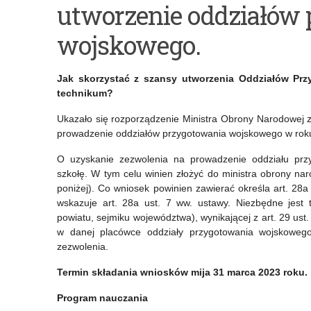
utworzenie oddziałów
termin
i
składania
zasiłki
wojskowego.
sprawozdań
szkolne
Jak skorzystać z szansy utworzenia Oddziałów Pr
z
dla
technikum?
realizacji
uczniów
Ukazało się rozporządzenie Ministra Obrony Narodowej z 
programu
z
prowadzenie oddziałów przygotowania wojskowego w roku
Laboratoria
Ukrainy
O uzyskanie zezwolenia na prowadzenie oddziału pr
szkołę. W tym celu winien złożyć do ministra obrony n
Przyszłości
–
poniżej). Co wniosek powinien zawierać określa art. 28
w
rozliczenie
wskazuje art. 28a ust. 7 ww. ustawy. Niezbędne jest
powiatu, sejmiku województwa), wynikającej z art. 29 us
roku
dotacji
w danej placówce oddziały przygotowania wojskoweg
2022
za
zezwolenia.
do
rok
Termin składania wniosków mija 31 marca 2023 roku.
6
2022
Program nauczania