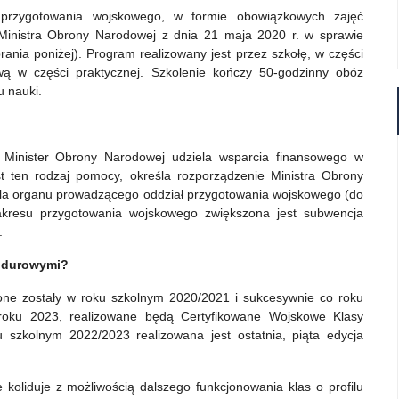
 przygotowania wojskowego, w formie obowiązkowych zajęć
Ministra Obrony Narodowej z dnia 21 maja 2020 r. w sprawie
ania poniżej). Program realizowany jest przez szkołę, w części
wą w części praktycznej. Szkolenie kończy 50-godzinny obóz
u nauki.
Minister Obrony Narodowej udziela wsparcia finansowego w
est ten rodzaj pomocy, określa rozporządzenie Ministra Obrony
 dla organu prowadzącego oddział przygotowania wojskowego (do
akresu przygotowania wojskowego zwiększona jest subwencja
.
undurowymi?
ne zostały w roku szkolnym 2020/2021 i sukcesywnie co roku
oku 2023, realizowane będą Certyfikowane Wojskowe Klasy
zkolnym 2022/2023 realizowana jest ostatnia, piąta edycja
oliduje z możliwością dalszego funkcjonowania klas o profilu