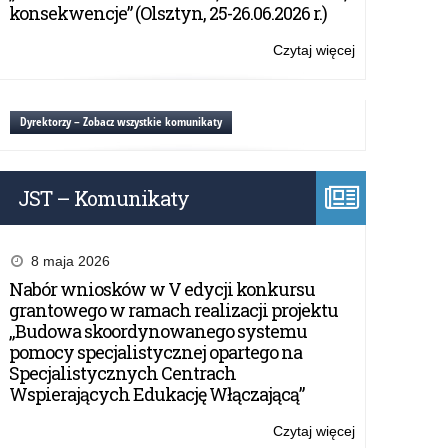
–
konsekwencje” (Olsztyn, 25-26.06.2026 r.)
dotacje
MON
Czytaj więcej
o:
na
Nowe
utworzenie
możliwości
oddziałów
dla
Dyrektorzy – Zobacz wszystkie komunikaty
przygotowania
szkół
wojskowego.
–
dotacje
JST – Komunikaty
MON
na
utworzenie
oddziałów
8 maja 2026
przygotowania
Nabór wniosków w V edycji konkursu
wojskowego.
grantowego w ramach realizacji projektu
„Budowa skoordynowanego systemu
pomocy specjalistycznej opartego na
Specjalistycznych Centrach
Wspierających Edukację Włączającą”
Czytaj więcej
o: