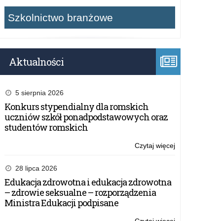
Szkolnictwo branżowe
Aktualności
5 sierpnia 2026
Konkurs stypendialny dla romskich
uczniów szkół ponadpodstawowych oraz
studentów romskich
Czytaj więcej
o:
Nowe
możliwości
28 lipca 2026
dla
Edukacja zdrowotna i edukacja zdrowotna
szkół
– zdrowie seksualne – rozporządzenia
–
Ministra Edukacji podpisane
dotacje
MON