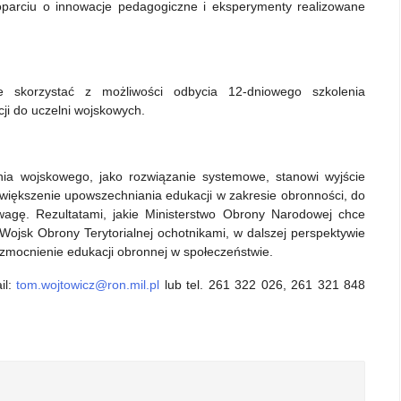
parciu o innowacje pedagogiczne i eksperymenty realizowane
 skorzystać z możliwości odbycia 12-dniowego szkolenia
i do uczelni wojskowych.
ia wojskowego, jako rozwiązanie systemowe, stanowi wyjście
większenie upowszechniania edukacji w zakresie obronności, do
agę. Rezultatami, jakie Ministerstwo Obrony Narodowej chce
 Wojsk Obrony Terytorialnej ochotnikami, w dalszej perspektywie
wzmocnienie edukacji obronnej w społeczeństwie.
il:
tom.wojtowicz@ron.mil.pl
lub tel. 261 322 026, 261 321 848