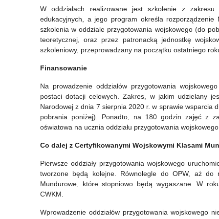
lutego
W oddziałach realizowane jest szkolenie z zakresu
edukacyjnych, a jego program określa rozporządzenie 
2023
szkolenia w oddziale przygotowania wojskowego (do pobr
r.
teoretycznej, oraz przez patronacką jednostkę wojsko
szkoleniowy, przeprowadzany na początku ostatniego rok
Finansowanie
Na prowadzenie oddziałów przygotowania wojskowego 
postaci dotacji celowych. Zakres, w jakim udzielany j
Narodowej z dnia 7 sierpnia 2020 r. w sprawie wsparcia
pobrania poniżej). Ponadto, na 180 godzin zajęć z z
oświatowa na ucznia oddziału przygotowania wojskowego
Co dalej z Certyfikowanymi Wojskowymi Klasami M
Pierwsze oddziały przygotowania wojskowego uruchomio
tworzone będą kolejne. Równolegle do OPW, aż do r
Mundurowe, które stopniowo będą wygaszane. W roku s
CWKM.
Wprowadzenie oddziałów przygotowania wojskowego nie k