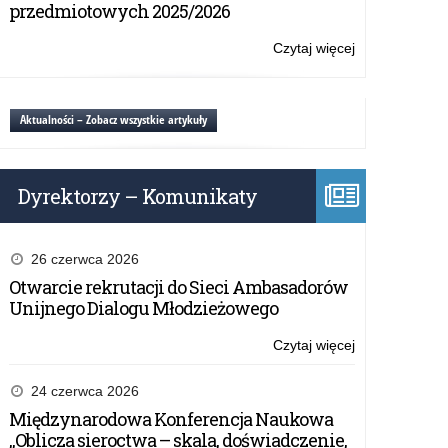
szkół
przedmiotowych 2025/2026
wojskowego.
–
dotacje
Czytaj więcej
o:
MON
Nowe
na
możliwości
utworzenie
dla
Aktualności – Zobacz wszystkie artykuły
oddziałów
szkół
przygotowania
–
wojskowego.
dotacje
Dyrektorzy – Komunikaty
MON
na
utworzenie
oddziałów
26 czerwca 2026
przygotowania
Otwarcie rekrutacji do Sieci Ambasadorów
wojskowego.
Unijnego Dialogu Młodzieżowego
Czytaj więcej
o:
Nowe
możliwości
24 czerwca 2026
dla
Międzynarodowa Konferencja Naukowa
szkół
„Oblicza sieroctwa – skala, doświadczenie,