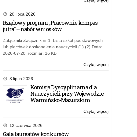
Czytaj więcej
o:
na
Nowe
utworzenie
możliwości
20 lipca 2026
oddziałów
dla
Rządowy program „Pracownie kompas
przygotowania
szkół
jutra” – nabór wniosków
wojskowego.
–
dotacje
Załączniki Załącznik nr 1. Lista szkół podstawowych
MON
lub placówek doskonalenia nauczycieli (1) (2) Data:
na
2026-07-20, rozmiar: 16 KB
utworzenie
oddziałów
Czytaj więcej
o:
przygotowania
Nowe
wojskowego.
możliwości
3 lipca 2026
dla
Komisja Dyscyplinarna dla
szkół
Nauczycieli przy Wojewodzie
–
Warmińsko-Mazurskim
dotacje
MON
Czytaj więcej
o:
na
Nowe
utworzenie
możliwości
12 czerwca 2026
oddziałów
dla
Gala laureatów konkursów
przygotowania