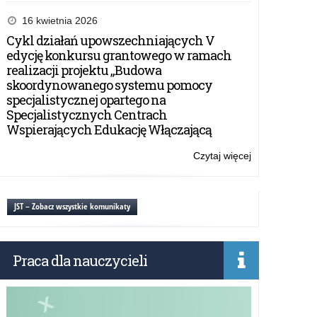
Nowe
możliwości
16 kwietnia 2026
dla
Cykl działań upowszechniających V
szkół
edycję konkursu grantowego w ramach
–
realizacji projektu „Budowa
dotacje
skoordynowanego systemu pomocy
MON
specjalistycznej opartego na
na
Specjalistycznych Centrach
utworzenie
Wspierających Edukację Włączającą
oddziałów
przygotowania
Czytaj więcej
o:
wojskowego.
Nowe
możliwości
dla
JST – Zobacz wszystkie komunikaty
szkół
–
dotacje
Praca dla nauczycieli
MON
na
utworzenie
oddziałów