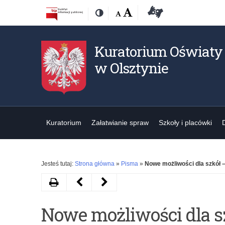
Przejdź
Przejdź
Dostępność
Rozmiar
Domyślna
Wielka
Deklaracja
Kontrast
do
do
czcionki:
dostępności
treśći
nawigacji
Kuratorium Oświaty
w Olsztynie
Kuratorium
Załatwianie spraw
Szkoły i placówki
Jesteś tutaj:
Strona główna
»
Pisma
»
Nowe możliwości dla szkół –
Drukuj
Następny
Poprzedni
artykuł
artykuł
Nowe możliwości dla s
Przedłużony
Stypendia