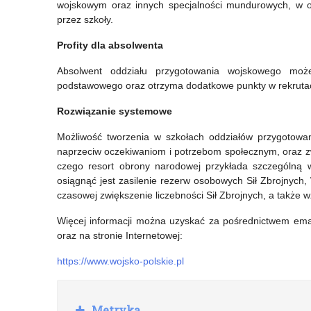
wojskowym oraz innych specjalności mundurowych, w o
przez szkoły.
Profity dla absolwenta
Absolwent oddziału przygotowania wojskowego może
podstawowego oraz otrzyma dodatkowe punkty w rekrutacj
Rozwiązanie systemowe
Możliwość tworzenia w szkołach oddziałów przygotowan
naprzeciw oczekiwaniom i potrzebom społecznym, oraz z
czego resort obrony narodowej przykłada szczególną w
osiągnąć jest zasilenie rezerw osobowych Sił Zbrojnych,
czasowej zwiększenie liczebności Sił Zbrojnych, a także 
Więcej informacji można uzyskać za pośrednictwem ema
oraz na stronie Internetowej:
https://www.wojsko-polskie.pl
R
Metryka