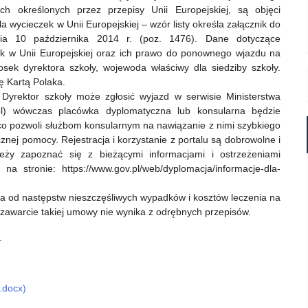
h określonych przez przepisy Unii Europejskiej, są objęci
a wycieczek w Unii Europejskiej – wzór listy określa załącznik do
ia 10 października 2014 r. (poz. 1476). Dane dotyczące
ek w Unii Europejskiej oraz ich prawo do ponownego wjazdu na
iosek dyrektora szkoły, wojewoda właściwy dla siedziby szkoły.
ę Kartą Polaka.
yrektor szkoły może zgłosić wyjazd w serwisie Ministerstwa
pl) wówczas placówka dyplomatyczna lub konsularna będzie
co pozwoli służbom konsularnym na nawiązanie z nimi szybkiego
znej pomocy. Rejestracja i korzystanie z portalu są dobrowolne i
ży zapoznać się z bieżącymi informacjami i ostrzeżeniami
stronie: https://www.gov.pl/web/dyplomacja/informacje-dla-
a od następstw nieszczęśliwych wypadków i kosztów leczenia na
 zawarcie takiej umowy nie wynika z odrębnych przepisów.
.
.docx)