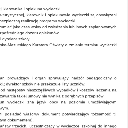
i kierownika i opiekuna wycieczki.
-turystycznej, kierownik i opiekunowie wycieczki są obowiązani
zpieczną realizację programu wycieczki.
rozumieć jako czas wolny od zwiedzania lub innych zaplanowanych
bezpośredniego dozoru opiekunów.
 dyrektor szkoły.
sko-Mazurskiego Kuratora Oświaty o zmianie terminu wycieczki
rgan prowadzący i organ sprawujący nadzór pedagogiczny o
i,; dyrektor szkoły nie przekazuje listy uczniów;
d następstw nieszczęśliwych wypadków i kosztów leczenia na
 zawarcia takiej umowy nie wynika z odrębnych przepisów;
kun wycieczki zna język obcy na poziomie umożliwiającym
owym.
i posiadać właściwy dokument potwierdzający tożsamość tj.
st tym dokumentem).
stw trzecich, uczestniczący w wycieczce szkolnej do innego