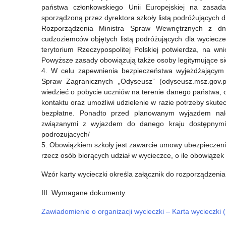
państwa członkowskiego Unii Europejskiej na zasadac
sporządzoną przez dyrektora szkoły listą podróżujących dl
Rozporządzenia Ministra Spraw Wewnętrznych z dn
cudzoziemców objętych listą podróżujących dla wyciecz
terytorium Rzeczypospolitej Polskiej potwierdza, na wn
Powyższe zasady obowiązują także osoby legitymujące si
4. W celu zapewnienia bezpieczeństwa wyjeżdżającym D
Spraw Zagranicznych „Odyseusz” (odyseusz.msz.gov.
wiedzieć o pobycie uczniów na terenie danego państwa, 
kontaktu oraz umożliwi udzielenie w razie potrzeby skutec
bezpłatne. Ponadto przed planowanym wyjazdem nale
związanymi z wyjazdem do danego kraju dostępnymi na 
podrozujacych/
5. Obowiązkiem szkoły jest zawarcie umowy ubezpieczeni
rzecz osób biorących udział w wycieczce, o ile obowiązek
Wzór karty wycieczki określa załącznik do rozporządzenia
III. Wymagane dokumenty.
Zawiadomienie o organizacji wycieczki – Karta wycieczki (