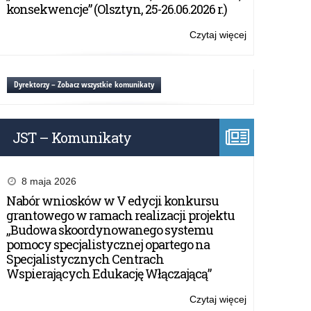
szkoły
konsekwencje” (Olsztyn, 25-26.06.2026 r.)
i
placówki
Czytaj więcej
o:
krajoznawstwa
Organizowani
i
przez
turystyki
publiczne
Dyrektorzy – Zobacz wszystkie komunikaty
przedszkola,
szkoły
i
JST – Komunikaty
placówki
krajoznawstwa
i
turystyki
8 maja 2026
Nabór wniosków w V edycji konkursu
grantowego w ramach realizacji projektu
„Budowa skoordynowanego systemu
pomocy specjalistycznej opartego na
Specjalistycznych Centrach
Wspierających Edukację Włączającą”
Czytaj więcej
o: