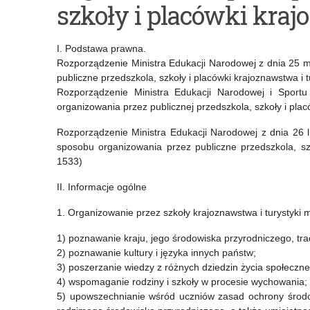
szkoły i placówki kraj
Przedszkola
przyznawania
Samorządowego
akredytacji
I. Podstawa prawna.
w
Rozporządzenie Ministra Edukacji Narodowej z dnia 25 
publiczne przedszkola, szkoły i placówki krajoznawstwa i t
Kolnie
Rozporządzenie Ministra Edukacji Narodowej i Sport
organizowania przez publicznej przedszkola, szkoły i plac
Rozporządzenie Ministra Edukacji Narodowej z dnia 26 
sposobu organizowania przez publiczne przedszkola, szk
1533)
II. Informacje ogólne
1. Organizowanie przez szkoły krajoznawstwa i turystyki 
1) poznawanie kraju, jego środowiska przyrodniczego, tradyc
2) poznawanie kultury i języka innych państw;
3) poszerzanie wiedzy z różnych dziedzin życia społeczne
4) wspomaganie rodziny i szkoły w procesie wychowania;
5) upowszechnianie wśród uczniów zasad ochrony środo