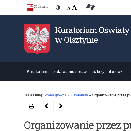
Przejdź
Przejdź
Dostępność
Rozmiar
Domyślna
Wielka
Deklaracja
Kontrast
do
do
czcionki:
dostępności
treśći
nawigacji
Kuratorium Oświaty
w Olsztynie
Kuratorium
Załatwianie spraw
Szkoły i placówki
Jesteś tutaj:
Strona główna
»
Kuratorium
»
Organizowanie przez pub
Drukuj
Następny
Poprzedni
artykuł
artykuł
Organizowanie przez pu
Dyrektor
Zasady