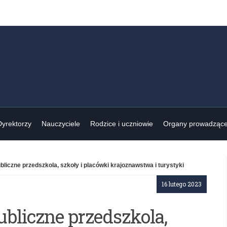
Dyrektorzy
Nauczyciele
Rodzice i uczniowie
Organy prowadząc
liczne przedszkola, szkoły i placówki krajoznawstwa i turystyki
16 lutego 2023
bliczne przedszkola,