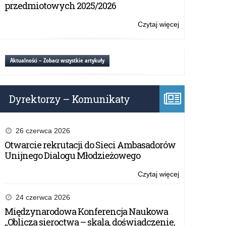
przedszkola,
przedmiotowych 2025/2026
szkoły
i
Czytaj więcej
o:
placówki
Organizowani
krajoznawstwa
przez
i
publiczne
Aktualności – Zobacz wszystkie artykuły
turystyki
przedszkola,
szkoły
i
Dyrektorzy – Komunikaty
placówki
krajoznawstwa
i
turystyki
26 czerwca 2026
Otwarcie rekrutacji do Sieci Ambasadorów
Unijnego Dialogu Młodzieżowego
Czytaj więcej
o:
Organizowani
przez
24 czerwca 2026
publiczne
Międzynarodowa Konferencja Naukowa
przedszkola,
„Oblicza sieroctwa – skala, doświadczenie,