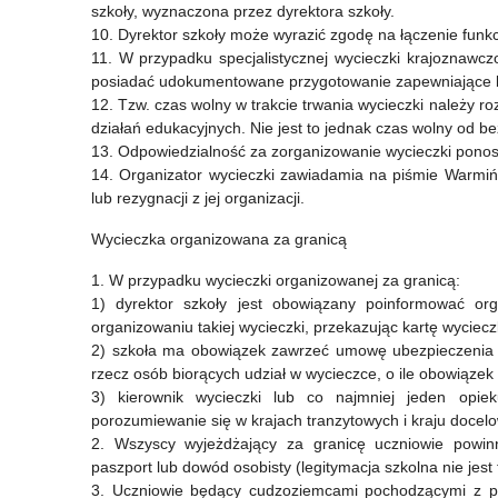
szkoły, wyznaczona przez dyrektora szkoły.
10. Dyrektor szkoły może wyrazić zgodę na łączenie funkcj
11. W przypadku specjalistycznej wycieczki krajoznawczo
posiadać udokumentowane przygotowanie zapewniające be
12. Tzw. czas wolny w trakcie trwania wycieczki należy 
działań edukacyjnych. Nie jest to jednak czas wolny od 
13. Odpowiedzialność za zorganizowanie wycieczki ponosi
14. Organizator wycieczki zawiadamia na piśmie Warmiń
lub rezygnacji z jej organizacji.
Wycieczka organizowana za granicą
1. W przypadku wycieczki organizowanej za granicą:
1) dyrektor szkoły jest obowiązany poinformować o
organizowaniu takiej wycieczki, przekazując kartę wycieczk
2) szkoła ma obowiązek zawrzeć umowę ubezpieczenia o
rzecz osób biorących udział w wycieczce, o ile obowiązek
3) kierownik wycieczki lub co najmniej jeden opie
porozumiewanie się w krajach tranzytowych i kraju docel
2. Wszyscy wyjeżdżający za granicę uczniowie powinn
paszport lub dowód osobisty (legitymacja szkolna nie je
3. Uczniowie będący cudzoziemcami pochodzącymi z pań