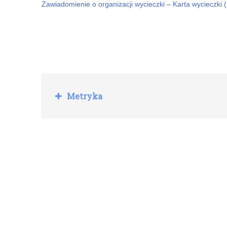
Zawiadomienie o organizacji wycieczki – Karta wycieczki (
R
Metryka
o
z
w
i
ń