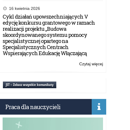
Organizowani
przez
16 kwietnia 2026
publiczne
Cykl działań upowszechniających V
przedszkola,
edycję konkursu grantowego w ramach
szkoły
realizacji projektu „Budowa
i
skoordynowanego systemu pomocy
placówki
specjalistycznej opartego na
krajoznawstwa
Specjalistycznych Centrach
i
Wspierających Edukację Włączającą
turystyki
Czytaj więcej
o:
Organizowani
przez
publiczne
JST – Zobacz wszystkie komunikaty
przedszkola,
szkoły
i
Praca dla nauczycieli
placówki
krajoznawstwa
i
turystyki