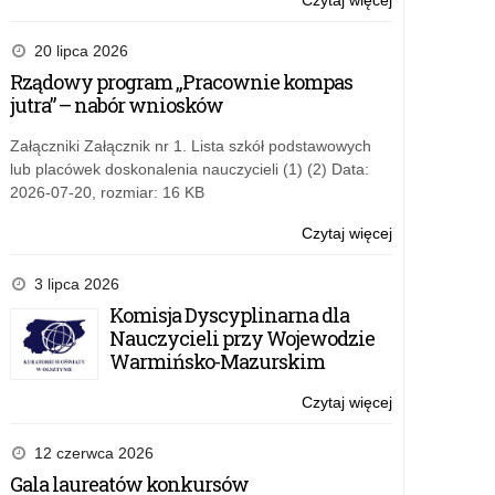
Czytaj więcej
o:
krajoznawstwa
Organizowani
i
przez
20 lipca 2026
turystyki
publiczne
Rządowy program „Pracownie kompas
przedszkola,
jutra” – nabór wniosków
szkoły
i
Załączniki Załącznik nr 1. Lista szkół podstawowych
placówki
lub placówek doskonalenia nauczycieli (1) (2) Data:
krajoznawstwa
2026-07-20, rozmiar: 16 KB
i
turystyki
Czytaj więcej
o:
Organizowani
przez
3 lipca 2026
publiczne
Komisja Dyscyplinarna dla
przedszkola,
Nauczycieli przy Wojewodzie
szkoły
Warmińsko-Mazurskim
i
placówki
Czytaj więcej
o:
krajoznawstwa
Organizowani
i
przez
12 czerwca 2026
turystyki
publiczne
Gala laureatów konkursów