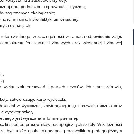
ci korzystania z zasobów przyrody;
ycznej oraz podnoszenie sprawności fizycznej;
ów zagrożonych ekologicznie;
ości w ramach profilaktyki uniwersalnej;
nych sytuacjach.
e roku szkolnego, w szczególności w ramach odpowiednio zajęć
iem okresu ferii letnich i zimowych oraz wiosennej i zimowej
h.
cą.
o wieku, zainteresowań i potrzeb uczniów, ich stanu zdrowia,
oły, zatwierdzając kartę wycieczki.
ch udział w wycieczce, zawierającą imię i nazwisko ucznia oraz
je dyrektor szkoły.
etniego jest wyrażana w formie pisemnej.
ieczki spośród pracowników pedagogicznych szkoły. W zależności
oże być także osoba niebędąca pracownikiem pedagogicznym