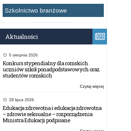
Szkolnictwo branżowe
Aktualności
5 sierpnia 2026
Konkurs stypendialny dla romskich
uczniów szkół ponadpodstawowych oraz
studentów romskich
Czytaj więcej
o:
Organizowani
przez
28 lipca 2026
publiczne
Edukacja zdrowotna i edukacja zdrowotna
przedszkola,
– zdrowie seksualne – rozporządzenia
szkoły
Ministra Edukacji podpisane
i
placówki