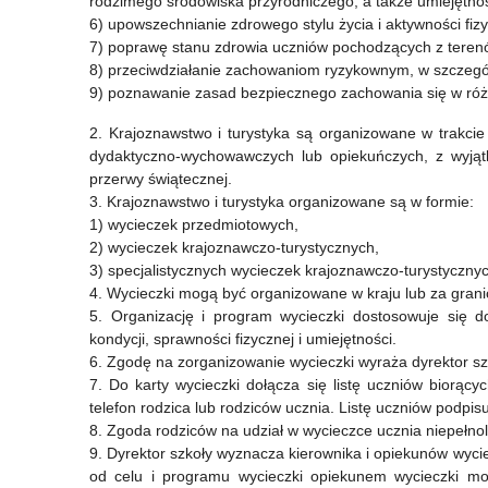
rodzimego środowiska przyrodniczego, a także umiejętnoś
6) upowszechnianie zdrowego stylu życia i aktywności fiz
7) poprawę stanu zdrowia uczniów pochodzących z teren
8) przeciwdziałanie zachowaniom ryzykownym, w szczególn
9) poznawanie zasad bezpiecznego zachowania się w róż
2. Krajoznawstwo i turystyka są organizowane w trakci
dydaktyczno-wychowawczych lub opiekuńczych, z wyjątk
przerwy świątecznej.
3. Krajoznawstwo i turystyka organizowane są w formie:
1) wycieczek przedmiotowych,
2) wycieczek krajoznawczo-turystycznych,
3) specjalistycznych wycieczek krajoznawczo-turystycznyc
4. Wycieczki mogą być organizowane w kraju lub za grani
5. Organizację i program wycieczki dostosowuje się d
kondycji, sprawności fizycznej i umiejętności.
6. Zgodę na zorganizowanie wycieczki wyraża dyrektor szk
7. Do karty wycieczki dołącza się listę uczniów biorący
telefon rodzica lub rodziców ucznia. Listę uczniów podpisu
8. Zgoda rodziców na udział w wycieczce ucznia niepełnol
9. Dyrektor szkoły wyznacza kierownika i opiekunów wyc
od celu i programu wycieczki opiekunem wycieczki m