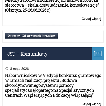
Międzynarodowa Konferencja Naukowa „Oblicza
sieroctwa – skala, doświadczenie, konsekwencje”
(Olsztyn, 25-26.06.2026 r.)
Czytaj więcej
o:
Za
pr
akr
Dyrektorzy – Zobacz wszystkie komunikaty
JST – Komunikaty
8 maja 2026
Nabór wniosków w V edycji konkursu grantowego
w ramach realizacji projektu „Budowa
skoordynowanego systemu pomocy
specjalistycznej opartego na Specjalistycznych
Centrach Wspierających Edukację Włączającą”
Czytaj więcej
o: