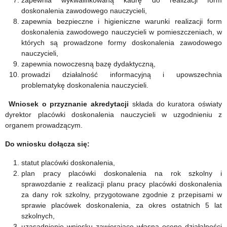
zapewnia wykwalifikowaną kadrę do realizacji form
doskonalenia zawodowego nauczycieli,
zapewnia bezpieczne i higieniczne warunki realizacji form
doskonalenia zawodowego nauczycieli w pomieszczeniach, w
których są prowadzone formy doskonalenia zawodowego
nauczycieli,
zapewnia nowoczesną bazę dydaktyczną,
prowadzi działalność informacyjną i upowszechnia
problematykę doskonalenia nauczycieli.
Wniosek o przyznanie akredytacji
składa do kuratora oświaty
dyrektor placówki doskonalenia nauczycieli w uzgodnieniu z
organem prowadzącym.
Do wniosku dołącza się:
statut placówki doskonalenia,
plan pracy placówki doskonalenia na rok szkolny i
sprawozdanie z realizacji planu pracy placówki doskonalenia
za dany rok szkolny, przygotowane zgodnie z przepisami w
sprawie placówek doskonalenia, za okres ostatnich 5 lat
szkolnych,
uzasadnienie wniosku zawierające własną ocenę działalności