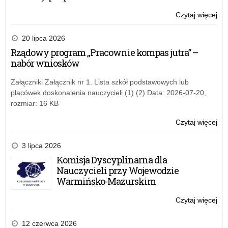
Czytaj więcej
o:
Za
pr
20 lipca 2026
akr
Rządowy program „Pracownie kompas jutra” –
nabór wniosków
Załączniki Załącznik nr 1. Lista szkół podstawowych lub
placówek doskonalenia nauczycieli (1) (2) Data: 2026-07-20,
rozmiar: 16 KB
Czytaj więcej
o:
Za
pr
3 lipca 2026
akr
Komisja Dyscyplinarna dla
Nauczycieli przy Wojewodzie
Warmińsko-Mazurskim
Czytaj więcej
o:
Za
pr
12 czerwca 2026