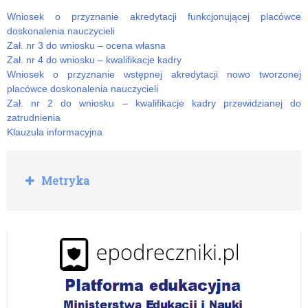
Wniosek o przyznanie akredytacji funkcjonującej placówce
doskonalenia nauczycieli
Zał. nr 3 do wniosku – ocena własna
Zał. nr 4 do wniosku – kwalifikacje kadry
Wniosek o przyznanie wstępnej akredytacji nowo tworzonej
placówce doskonalenia nauczycieli
Zał. nr 2 do wniosku – kwalifikacje kadry przewidzianej do
zatrudnienia
Klauzula informacyjna
R
Metryka
o
z
w
i
ń