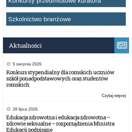
Konkursy przedmiotowe kuratora
Szkolnictwo branżowe
Aktualności
5 sierpnia 2026
Konkurs stypendialny dla romskich uczniów
szkół ponadpodstawowych oraz studentów
romskich
Czytaj więcej
o:
Za
pr
28 lipca 2026
akr
Edukacja zdrowotna i edukacja zdrowotna –
zdrowie seksualne – rozporządzenia Ministra
Edukacji podpisane