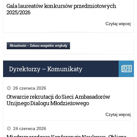
akr
Gala laureatów konkursów przedmiotowych
2025/2026
Czytaj więcej
o:
Za
pr
akr
Aktualności – Zobacz wszystkie artykuły
Dyrektorzy – Komunikaty
26 czerwca 2026
Otwarcie rekrutacji do Sieci Ambasadorów
Unijnego Dialogu Młodzieżowego
Czytaj więcej
o:
Za
pr
24 czerwca 2026
akr