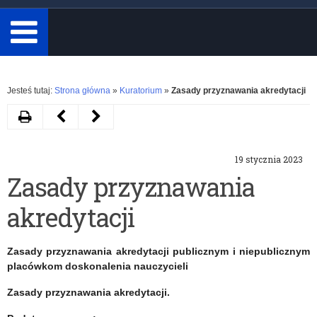
minimum
3
znaki.
Rozwiń
Jesteś tutaj:
Strona główna
»
Kuratorium
»
Zasady przyznawania akredytacji
Drukuj
Następny
Poprzedni
artykuł
artykuł
19 stycznia 2023
Organizowanie
Opiniowanie
Zasady przyznawania
przez
planu
akredytacji
publiczne
sieci
przedszkola,
przedszkoli
Zasady przyznawania akredytacji publicznym i niepublicznym
szkoły
publicznych
placówkom doskonalenia nauczycieli
i
Zasady przyznawania akredytacji.
placówki