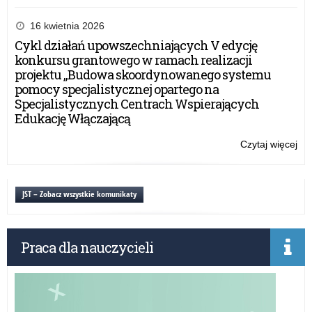
Za
pr
16 kwietnia 2026
akr
Cykl działań upowszechniających V edycję
konkursu grantowego w ramach realizacji
projektu „Budowa skoordynowanego systemu
pomocy specjalistycznej opartego na
Specjalistycznych Centrach Wspierających
Edukację Włączającą
Czytaj więcej
o:
Za
pr
akr
JST – Zobacz wszystkie komunikaty
Praca dla nauczycieli