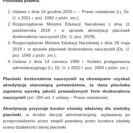
Podstawa prawna:
krajoznawstwa
Ustawa z dnia 14 grudnia 2016 r. – Prawo oświatowe (t.j. Dz.
i
U. z 2021 r. poz. 1082 z późn. zm.);
Rozporządzenie Ministra Edukacji Narodowej z dnia 11
turystyki
października 2018 r. w sprawie akredytacji placówek
doskonalenia nauczycieli (Dz. U. poz. 2029);
Rozporządzenie Ministra Edukacji Narodowej z dnia 28 maja
2019 r. w sprawie placówek doskonalenia nauczycieli (Dz. U.
poz. 1045 z późn. zm.);
Ustawa z dnia 14 czerwca 1960 r. Kodeks postępowania
administracyjnego (t.j. Dz. U. z 2022 r. poz. 2000 z późn. zm.).
Placówki doskonalenia nauczycieli są obowiązane uzyskać
akredytację stanowiącą potwierdzenie, że dana placówka
zapewnia wysoką jakość prowadzonych form doskonalenia
nauczycieli
(art. 184 ust. 1 ustawy – Prawo oświatowe).
Akredytację przyznaje kurator oświaty właściwy dla siedziby
placówki
, w drodze decyzji administracyjnej, wydawanej po
przeprowadzeniu przez zespół powołany przez kuratora oświaty
oceny działalności danej placówki.