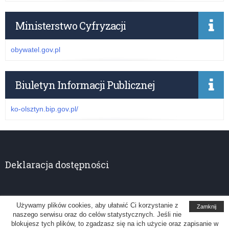
Ministerstwo Cyfryzacji
obywatel.gov.pl
Biuletyn Informacji Publicznej
ko-olsztyn.bip.gov.pl/
Deklaracja dostępności
Używamy plików cookies, aby ułatwić Ci korzystanie z
Zamknij
naszego serwisu oraz do celów statystycznych. Jeśli nie
Kuratorium Oświaty w Olsztynie
blokujesz tych plików, to zgadzasz się na ich użycie oraz zapisanie w