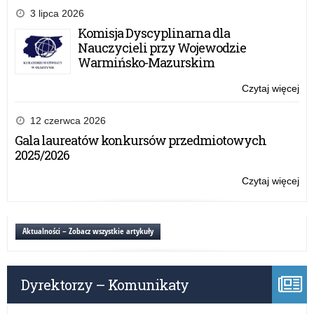
dla
3 lipca 2026
ben
Komisja Dyscyplinarna dla
NP
Nauczycieli przy Wojewodzie
2.0
Warmińsko-Mazurskim
–
Pri
Czytaj więcej
o:
3
Inf
dla
12 czerwca 2026
ben
Gala laureatów konkursów przedmiotowych
NP
2025/2026
2.0
–
Czytaj więcej
o:
Pri
Inf
3
dla
ben
Aktualności – Zobacz wszystkie artykuły
NP
2.0
–
Dyrektorzy – Komunikaty
Pri
3