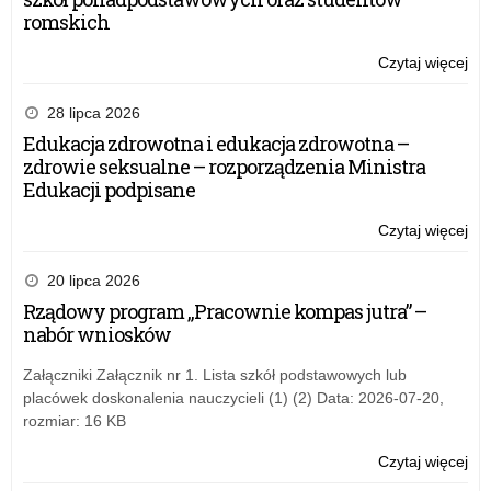
romskich
Czytaj więcej
o:
Inf
dla
28 lipca 2026
ben
Edukacja zdrowotna i edukacja zdrowotna –
NP
zdrowie seksualne – rozporządzenia Ministra
2.0
Edukacji podpisane
–
Pri
Czytaj więcej
o:
3
Inf
dla
20 lipca 2026
ben
Rządowy program „Pracownie kompas jutra” –
NP
nabór wniosków
2.0
–
Załączniki Załącznik nr 1. Lista szkół podstawowych lub
Pri
placówek doskonalenia nauczycieli (1) (2) Data: 2026-07-20,
3
rozmiar: 16 KB
Czytaj więcej
o:
Inf