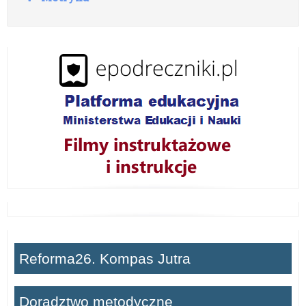
o
z
w
i
ń
Reforma26. Kompas Jutra
Doradztwo metodyczne