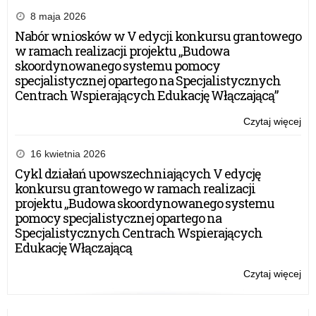
8 maja 2026
Nabór wniosków w V edycji konkursu grantowego
w ramach realizacji projektu „Budowa
skoordynowanego systemu pomocy
specjalistycznej opartego na Specjalistycznych
Centrach Wspierających Edukację Włączającą”
Czytaj więcej
o:
Inf
dla
16 kwietnia 2026
ben
Cykl działań upowszechniających V edycję
NP
konkursu grantowego w ramach realizacji
2.0
projektu „Budowa skoordynowanego systemu
–
pomocy specjalistycznej opartego na
Pri
Specjalistycznych Centrach Wspierających
3
Edukację Włączającą
Czytaj więcej
o:
Inf
dla