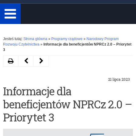
minimum
3
znaki.
Rozwiń
Jesteś tutaj:
Strona główna
»
Programy rządowe
»
Narodowy Program
Rozwoju Czytelnictwa
»
Informacje dla beneficjentów NPRCz 2.0 – Priorytet
3
Drukuj
Następny
Poprzedni
artykuł
artykuł
21 lipca 2023
Medal
Laptopy
Informacje dla
„Młody
dla
beneficjentów NPRCz 2.0 –
Bohater”
czwartoklasistów
i
Priorytet 3
bony
dla