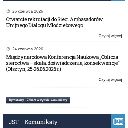
tab
–
26 czerwca 2026
edy
Otwarcie rekrutacji do Sieci Ambasadorów
20
Unijnego Dialogu Młodzieżowego
Czytaj więcej
o:
Zał
do
24 czerwca 2026
um
Międzynarodowa Konferencja Naukowa „Oblicza
w
sieroctwa – skala, doświadczenie, konsekwencje”
ra
(Olsztyn, 25-26.06.2026 r.)
Rz
pr
Czytaj więcej
o:
„A
Zał
tab
do
–
um
Dyrektorzy – Zobacz wszystkie komunikaty
edy
w
20
ra
Rz
JST – Komunikaty
pr
„A