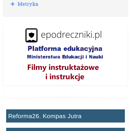
R
Metryka
o
z
w
i
ń
Reforma26. Kompas Jutra