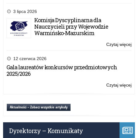
edy
Zał
20
do
3 lipca 2026
um
Komisja Dyscyplinarna dla
w
Nauczycieli przy Wojewodzie
ra
Warmińsko-Mazurskim
Rz
pr
Czytaj więcej
o:
„A
Zał
tab
do
12 czerwca 2026
–
um
Gala laureatów konkursów przedmiotowych
edy
w
2025/2026
20
ra
Rz
Czytaj więcej
o:
pr
Zał
„A
do
tab
um
Aktualności – Zobacz wszystkie artykuły
–
w
edy
ra
20
Rz
Dyrektorzy – Komunikaty
pr
„A