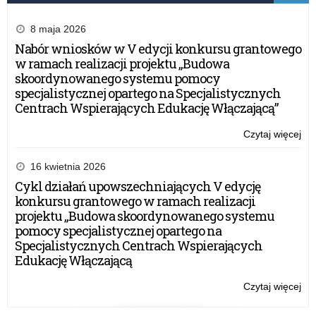
tab
–
8 maja 2026
edy
Nabór wniosków w V edycji konkursu grantowego
20
w ramach realizacji projektu „Budowa
skoordynowanego systemu pomocy
specjalistycznej opartego na Specjalistycznych
Centrach Wspierających Edukację Włączającą”
Czytaj więcej
o:
Zał
do
16 kwietnia 2026
um
Cykl działań upowszechniających V edycję
w
konkursu grantowego w ramach realizacji
ra
projektu „Budowa skoordynowanego systemu
Rz
pomocy specjalistycznej opartego na
pr
Specjalistycznych Centrach Wspierających
„A
Edukację Włączającą
tab
–
Czytaj więcej
o:
edy
Zał
20