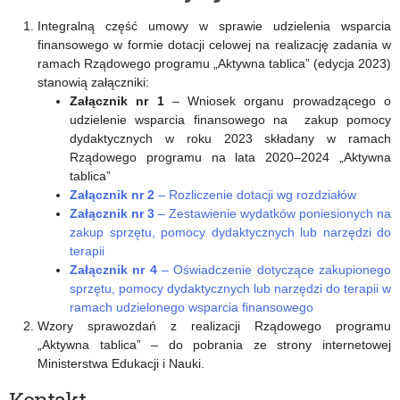
–
finansowe
Integralną część umowy w sprawie udzielenia wsparcia
finansowego w formie dotacji celowej na realizację zadania w
„Aktywna
w
ramach Rządowego programu „Aktywna tablica” (edycja 2023)
tablica”
2023
stanowią załączniki:
Załącznik nr 1
– Wniosek organu prowadzącego o
roku
udzielenie wsparcia finansowego na zakup pomocy
dydaktycznych w roku 2023 składany w ramach
Rządowego programu na lata 2020–2024 „Aktywna
tablica”
Załącznik nr 2
– Rozliczenie dotacji wg rozdziałów
Załącznik nr 3
– Zestawienie wydatków poniesionych na
zakup sprzętu, pomocy dydaktycznych lub narzędzi do
terapii
Załącznik nr 4
– Oświadczenie dotyczące zakupionego
sprzętu, pomocy dydaktycznych lub narzędzi do terapii w
ramach udzielonego wsparcia finansowego
Wzory sprawozdań z realizacji Rządowego programu
„Aktywna tablica” – do pobrania ze strony internetowej
Ministerstwa Edukacji i Nauki.