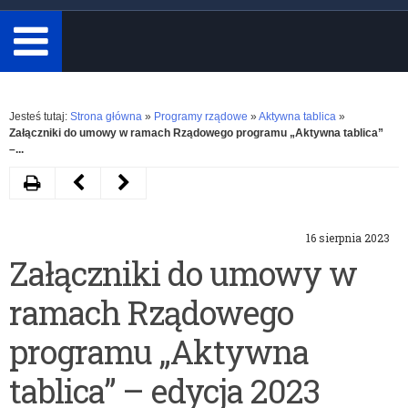
minimum
3
znaki.
Rozwiń
Jesteś tutaj:
Strona główna
»
Programy rządowe
»
Aktywna tablica
»
Załączniki do umowy w ramach Rządowego programu „Aktywna tablica”
–...
Drukuj
Następny
Poprzedni
artykuł
artykuł
16 sierpnia 2023
Wsparcie
Rządowy
Załączniki do umowy w
finansowe
program
ramach Rządowego
dla
„Aktywna
innowacyjnych
tablica”
programu „Aktywna
metod
–
tablica” – edycja 2023
pracy
wsparcie