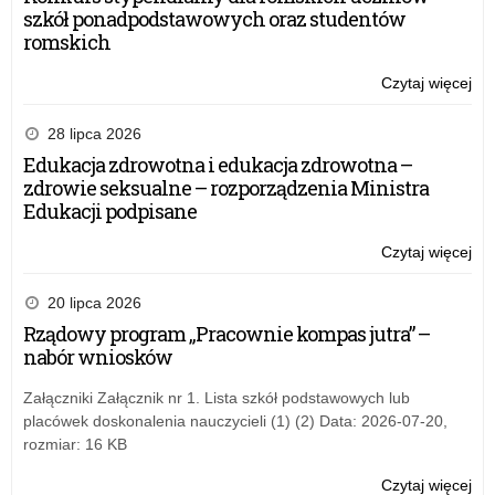
szkół ponadpodstawowych oraz studentów
romskich
Czytaj więcej
o:
Zał
do
28 lipca 2026
um
Edukacja zdrowotna i edukacja zdrowotna –
w
zdrowie seksualne – rozporządzenia Ministra
ra
Edukacji podpisane
Rz
pr
Czytaj więcej
o:
„A
Zał
tab
do
20 lipca 2026
–
um
Rządowy program „Pracownie kompas jutra” –
edy
w
nabór wniosków
20
ra
Rz
Załączniki Załącznik nr 1. Lista szkół podstawowych lub
pr
placówek doskonalenia nauczycieli (1) (2) Data: 2026-07-20,
„A
rozmiar: 16 KB
tab
–
Czytaj więcej
o: