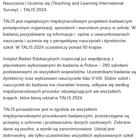
poprzez
Nauczania i Uczenia się (Teaching and Learning International
Survey) – TALIS 2024.
pomoc
TALIS jest największym międzynarodowym projektem badawczym
w
poświęconym organizacji, sposobom i warunkom pracy w szkole. W
kształtowaniu
badaniu pozyskiwane są informacje i opinie o uwarunkowaniach
nauczania i uczenia się z perspektywy nauczycieli i dyrektorów
u
szkół. W TALIS 2024 uczestniczy ponad 50 krajów.
wychowanków
Instytut Badań Edukacyjnych rozpoczął już współpracę z
i
placówkami wylosowanymi do badania w Polsce – 280 szkołami
podstawowymi ze wszystkich województw. Uczestnikami badania są
uczniów
dyrektorzy oraz wylosowani nauczyciele klas V-VIII. Dobór szkół i
nauczycieli do badania ma charakter losowy, odbywa się według
stałych
międzynarodowych procedur obowiązujących we wszystkich
sprawności
krajach, które biorą udział w TALIS 2024.
w
TALIS prowadzone jest w zgodzie ze wszystkimi
międzynarodowymi procedurami badawczymi, przestrzegane są
czynieniu
przepisy o ochronie i przetwarzaniu danych osobowych. Zebrane
dobra,
dane są poufne, a wyniki są zanonimizowane. Udział jest
dobrowolny, ale tylko uczestnictwo wszystkich wylosowanych szkół