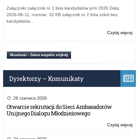
się
Załączniki załącznik nr 1 lista kandydatów prm 2026 Data:
TA
2026-06-11, rozmiar: 32 KB załącznik nr 2 lista szkól bez
20
kandydatów…
Czytaj więcej
o:
Mi
Ba
Na
Aktualności – Zobacz wszystkie artykuły
i
Uc
się
Dyrektorzy – Komunikaty
TA
20
26 czerwca 2026
Otwarcie rekrutacji do Sieci Ambasadorów
Unijnego Dialogu Młodzieżowego
Czytaj więcej
o:
Mi
Ba