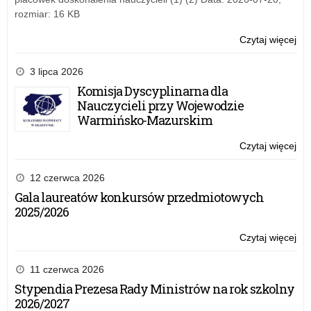
20
rozmiar: 16 KB
Czytaj więcej
o:
Mi
Ba
3 lipca 2026
Na
Komisja Dyscyplinarna dla
i
Nauczycieli przy Wojewodzie
Uc
Warmińsko-Mazurskim
się
TA
Czytaj więcej
o:
20
Mi
Ba
12 czerwca 2026
Na
Gala laureatów konkursów przedmiotowych
i
2025/2026
Uc
się
Czytaj więcej
o:
TA
Mi
20
Ba
11 czerwca 2026
Na
Stypendia Prezesa Rady Ministrów na rok szkolny
i
2026/2027
Uc