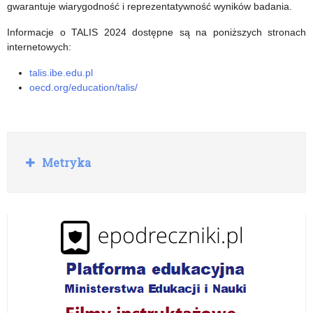
rzetelną
gwarantuje wiarygodność i reprezentatywność wyników badania.
diagnozę
Informacje o TALIS 2024 dostępne są na poniższych stronach
potrzeb
internetowych:
rozwojowych
talis.ibe.edu.pl
oecd.org/education/talis/
dzieci
i
młodzieży
R
Metryka
w
o
z
realizacji
w
i
zajęć
ń
wychowania
do
życia
w