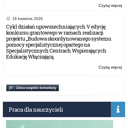
Czytaj więcej
o:
Mi
Ba
16 kwietnia 2026
Na
Cykl działań upowszechniających V edycję
i
konkursu grantowego w ramach realizacji
Uc
projektu „Budowa skoordynowanego systemu
się
pomocy specjalistycznej opartego na
TA
Specjalistycznych Centrach Wspierających
20
Edukację Włączającą
Czytaj więcej
o:
Mi
Ba
Na
JST – Zobacz wszystkie komunikaty
i
Uc
się
Praca dla nauczycieli
TA
20