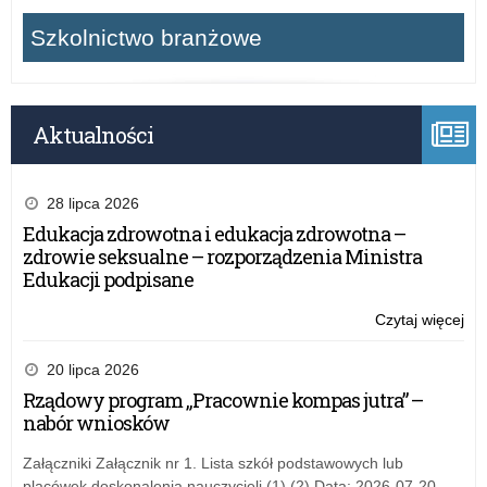
Szkolnictwo branżowe
Aktualności
28 lipca 2026
Edukacja zdrowotna i edukacja zdrowotna –
zdrowie seksualne – rozporządzenia Ministra
Edukacji podpisane
Czytaj więcej
o:
Mi
Ba
20 lipca 2026
Na
Rządowy program „Pracownie kompas jutra” –
i
nabór wniosków
Uc
się
Załączniki Załącznik nr 1. Lista szkół podstawowych lub
TA
placówek doskonalenia nauczycieli (1) (2) Data: 2026-07-20,