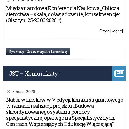
24 czerwca 2026
Na
Międzynarodowa Konferencja Naukowa „Oblicza
i
sieroctwa – skala, doświadczenie, konsekwencje”
Uc
(Olsztyn, 25-26.06.2026 r.)
się
TA
Czytaj więcej
o:
20
Mi
Ba
Na
Dyrektorzy – Zobacz wszystkie komunikaty
i
Uc
się
JST – Komunikaty
TA
20
8 maja 2026
Nabór wniosków w V edycji konkursu grantowego
w ramach realizacji projektu „Budowa
skoordynowanego systemu pomocy
specjalistycznej opartego na Specjalistycznych
Centrach Wspierających Edukację Włączającą”