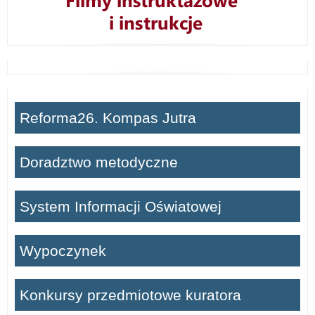
rodzinie”.
Reforma26. Kompas Jutra
Doradztwo metodyczne
System Informacji Oświatowej
Wypoczynek
Konkursy przedmiotowe kuratora