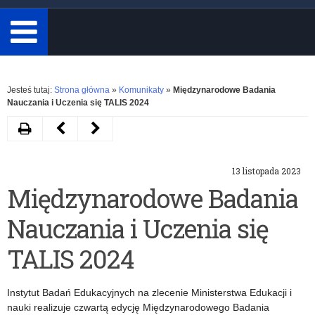
minimum
3
znaki.
Rozwiń
Jesteś tutaj:
Strona główna
»
Komunikaty
»
Międzynarodowe Badania
Nauczania i Uczenia się TALIS 2024
Drukuj
Następny
Poprzedni
artykuł
artykuł
13 listopada 2023
Stacjonarne
III
Międzynarodowe Badania
warsztaty
edycja
Nauczania i Uczenia się
„Wspomaganie
konkursu
wychowawczej
„Postaw
TALIS 2024
roli
na
Instytut Badań Edukacyjnych na zlecenie Ministerstwa Edukacji i
rodziny
mediację”
nauki realizuje czwartą edycję Międzynarodowego Badania