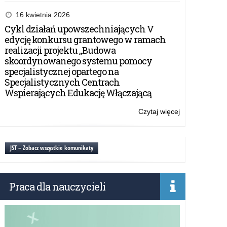
O
wyborze
16 kwietnia 2026
zawodu
Cykl działań upowszechniających V
w
edycję konkursu grantowego w ramach
powiecie
realizacji projektu „Budowa
kętrzyńskim
skoordynowanego systemu pomocy
specjalistycznej opartego na
Specjalistycznych Centrach
Wspierających Edukację Włączającą
Czytaj więcej
o:
O
wyborze
zawodu
JST – Zobacz wszystkie komunikaty
w
powiecie
kętrzyńskim
Praca dla nauczycieli