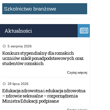
Szkolnictwo branżowe
Aktualności
5 sierpnia 2026
Konkurs stypendialny dla romskich
uczniów szkół ponadpodstawowych oraz
studentów romskich
Czytaj więcej
o:
O
wyborze
28 lipca 2026
zawodu
Edukacja zdrowotna i edukacja zdrowotna
w
– zdrowie seksualne – rozporządzenia
powiecie
Ministra Edukacji podpisane
kętrzyńskim