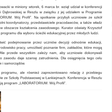
acki w miniony wtorek, 6 marca br. wziął udział w konferencji
i Dąbrowskiej w Reszlu w związku z jej udziałem w Programie
M. Mój Profil”. Na spotkanie przybyli uczniowie ze szkół
zkolni koordynatorzy, przedstawiciele pracodawców, a także władz
 w obszarze kształcenia zawodowego. Kurator oświaty Krzysztof
programu dla wyboru ścieżki edukacyjnej przez młodych ludzi.
wić podejmowanie przez uczniów decyzji odnośnie edukacji,
rodowisko pracy, umożliwić poznanie firm, zakładów, które mogą
 Ale przede wszystkim zależy nam, aby uczniowie dokonywali
 zawodu daje szansę zatrudnienia. Dla osiągnięcia tego celu
w i samorządów.
 programu, ale również zaprezentowano relację z przebiegu
owie ze Szkoły Podstawowej w Łankiejmach. Konferencja w Reszlu
izują program „LABORATORIUM. Mój Profil”.