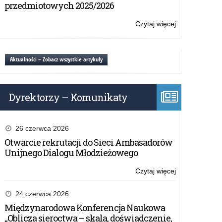
w
przedmiotowych 2025/2026
powiecie
kętrzyńskim
Czytaj więcej
o:
O
wyborze
zawodu
Aktualności – Zobacz wszystkie artykuły
w
powiecie
kętrzyńskim
Dyrektorzy – Komunikaty
26 czerwca 2026
Otwarcie rekrutacji do Sieci Ambasadorów
Unijnego Dialogu Młodzieżowego
Czytaj więcej
o:
O
wyborze
24 czerwca 2026
zawodu
Międzynarodowa Konferencja Naukowa
w
„Oblicza sieroctwa – skala, doświadczenie,