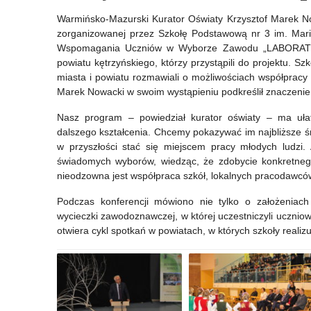
i
zespołu
Warmińsko-Mazurski Kurator Oświaty Krzysztof Marek Now
zorganizowanej przez Szkołę Podstawową nr 3 im. Mari
uczniowie
konsultacyjnego
Wspomagania Uczniów w Wyborze Zawodu „LABORATORIU
wyróżnieni
Szkół
powiatu kętrzyńskiego, którzy przystąpili do projektu. S
miasta i powiatu rozmawiali o możliwościach współpracy
Promujących
Marek Nowacki w swoim wystąpieniu podkreślił znaczenie 
Zdrowie
Nasz program – powiedział kurator oświaty – ma ułat
dalszego kształcenia. Chcemy pokazywać im najbliższe ś
w przyszłości stać się miejscem pracy młodych ludzi.
świadomych wyborów, wiedząc, że zdobycie konkretnego
nieodzowna jest współpraca szkół, lokalnych pracodawcó
Podczas konferencji mówiono nie tylko o założeniach
wycieczki zawodoznawczej, w której uczestniczyli uczni
otwiera cykl spotkań w powiatach, w których szkoły real