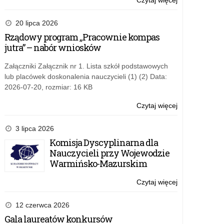
Czytaj więcej
o:
O
wyborze
20 lipca 2026
zawodu
Rządowy program „Pracownie kompas
w
jutra” – nabór wniosków
powiecie
kętrzyńskim
Załączniki Załącznik nr 1. Lista szkół podstawowych
lub placówek doskonalenia nauczycieli (1) (2) Data:
2026-07-20, rozmiar: 16 KB
Czytaj więcej
o:
O
wyborze
3 lipca 2026
zawodu
Komisja Dyscyplinarna dla
w
Nauczycieli przy Wojewodzie
powiecie
Warmińsko-Mazurskim
kętrzyńskim
Czytaj więcej
o:
O
wyborze
12 czerwca 2026
zawodu
Gala laureatów konkursów