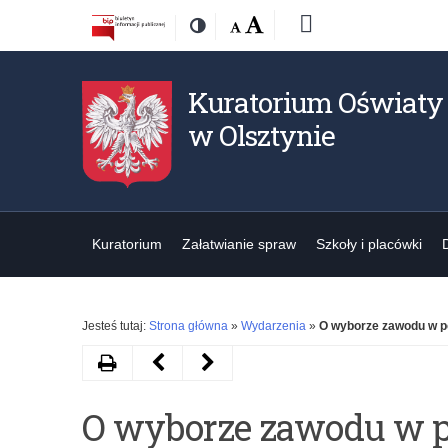
Przejdź
Przejdź
Dostępność
Rozmiar
Domyślna
Wielka
Deklaracja
Kontrast
do
do
czcionki:
dostępności
treśći
nawigacji
Kuratorium Oświaty
w Olsztynie
Kuratorium
Załatwianie spraw
Szkoły i placówki
Jesteś tutaj:
Strona główna
»
Wydarzenia
»
O wyborze zawodu w p
Drukuj
Następny
Poprzedni
artykuł
artykuł
O wyborze zawodu w p
Nauczyciele
Spotkanie