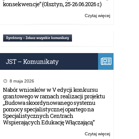
powiecie
konsekwencje” (Olsztyn, 25-26.06.2026 r.)
kętrzyńskim
Czytaj więcej
o:
O
wyborze
zawodu
Dyrektorzy – Zobacz wszystkie komunikaty
w
powiecie
kętrzyńskim
JST – Komunikaty
8 maja 2026
Nabór wniosków w V edycji konkursu
grantowego w ramach realizacji projektu
„Budowa skoordynowanego systemu
pomocy specjalistycznej opartego na
Specjalistycznych Centrach
Wspierających Edukację Włączającą”
Czytaj więcej
o: