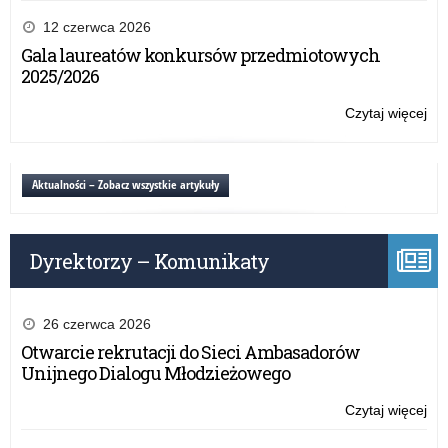
O
wy
12 czerwca 2026
za
Gala laureatów konkursów przedmiotowych
w
2025/2026
pow
kęt
Czytaj więcej
o:
O
wy
za
Aktualności – Zobacz wszystkie artykuły
w
pow
kęt
Dyrektorzy – Komunikaty
26 czerwca 2026
Otwarcie rekrutacji do Sieci Ambasadorów
Unijnego Dialogu Młodzieżowego
Czytaj więcej
o:
O