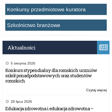
Konkursy przedmiotowe kuratora
Szkolnictwo branżowe
Aktualności
5 sierpnia 2026
Konkurs stypendialny dla romskich uczniów
szkół ponadpodstawowych oraz studentów
romskich
Czytaj więcej
o:
O
wy
28 lipca 2026
za
Edukacja zdrowotna i edukacja zdrowotna –
w