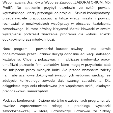
Wspomagania Uczniów w Wyborze Zawodu „LABORATORIUM. Mój
Profil”. Na spotkanie przybyli uczniowie ze szkół powiatu
kętrzyńskiego, którzy przystąpili do projektu. Szkolni koordynatorzy,
przedstawiciele pracodawców, a także władz miasta i powiatu
rozmawiali o możliwościach współpracy w obszarze kształcenia
zawodowego. Kurator oświaty Krzysztof Marek Nowacki w swoim
wystąpieniu podkreślił znaczenie programu dla wyboru ścieżki
edukacyjnej przez młodych ludzi.
Nasz program – powiedział kurator oświaty – ma ułatwić
podejmowanie przez uczniów decyzji odnośnie edukacji, dalszego
kształcenia. Chcemy pokazywać im najbliższe środowisko pracy,
umożliwić poznanie firm, zakładów, które mogą w przyszłości stać
się miejscem pracy młodych ludzi. Ale przede wszystkim zależy
nam, aby uczniowie dokonywali świadomych wyborów, wiedząc, że
zdobycie konkretnego zawodu daje szansę zatrudnienia. Dla
osiągnięcia tego celu nieodzowna jest współpraca szkół, lokalnych
pracodawców i samorządów.
Podczas konferencji mówiono nie tylko o założeniach programu, ale
również zaprezentowano relację z przebiegu wycieczki
zawodoznawczej, w której uczestniczyli uczniowie ze Szkoły