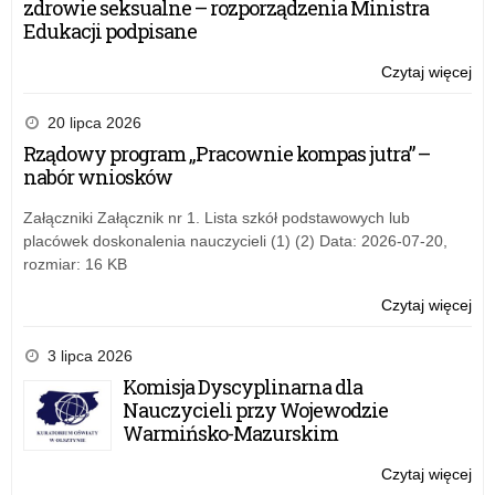
zdrowie seksualne – rozporządzenia Ministra
pow
Edukacji podpisane
kęt
Czytaj więcej
o:
O
wy
20 lipca 2026
za
Rządowy program „Pracownie kompas jutra” –
w
nabór wniosków
pow
kęt
Załączniki Załącznik nr 1. Lista szkół podstawowych lub
placówek doskonalenia nauczycieli (1) (2) Data: 2026-07-20,
rozmiar: 16 KB
Czytaj więcej
o:
O
wy
3 lipca 2026
za
Komisja Dyscyplinarna dla
w
Nauczycieli przy Wojewodzie
pow
Warmińsko-Mazurskim
kęt
Czytaj więcej
o: