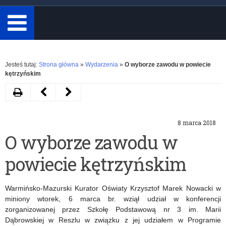
minimum
3
znaki.
Rozwiń
Jesteś tutaj:
Strona główna
»
Wydarzenia
»
O wyborze zawodu w powiecie
kętrzyńskim
Drukuj
Następny
Poprzedni
artykuł
artykuł
8 marca 2018
Nauczyciele
Spotkanie
O wyborze zawodu w
i
zespołu
powiecie kętrzyńskim
uczniowie
konsultacyjnego
wyróżnieni
Szkół
Warmińsko-Mazurski Kurator Oświaty Krzysztof Marek Nowacki w
Promujących
miniony wtorek, 6 marca br. wziął udział w konferencji
zorganizowanej przez Szkołę Podstawową nr 3 im. Marii
Zdrowie
Dąbrowskiej w Reszlu w związku z jej udziałem w Programie