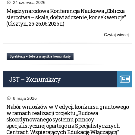
wy
24 czerwca 2026
za
Międzynarodowa Konferencja Naukowa „Oblicza
w
sieroctwa – skala, doświadczenie, konsekwencje”
pow
(Olsztyn, 25-26.06.2026 r.)
kęt
Czytaj więcej
o:
O
wy
za
Dyrektorzy – Zobacz wszystkie komunikaty
w
pow
kęt
JST – Komunikaty
8 maja 2026
Nabór wniosków w V edycji konkursu grantowego
w ramach realizacji projektu „Budowa
skoordynowanego systemu pomocy
specjalistycznej opartego na Specjalistycznych
Centrach Wspierających Edukację Włączającą”