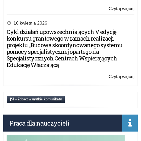
Czytaj więcej
o:
O
wy
16 kwietnia 2026
za
Cykl działań upowszechniających V edycję
w
konkursu grantowego w ramach realizacji
pow
projektu „Budowa skoordynowanego systemu
kęt
pomocy specjalistycznej opartego na
Specjalistycznych Centrach Wspierających
Edukację Włączającą
Czytaj więcej
o:
O
wy
za
JST – Zobacz wszystkie komunikaty
w
pow
kęt
Praca dla nauczycieli