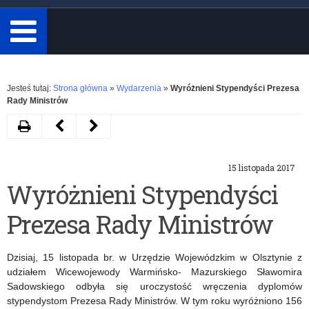
minimum
3
znaki.
Rozwiń
Jesteś tutaj:
Strona główna
»
Wydarzenia
»
Wyróżnieni Stypendyści Prezesa
Rady Ministrów
Drukuj
Następny
Poprzedni
artykuł
artykuł
15 listopada 2017
Upowszechnianie
Wręczenie
Wyróżnieni Stypendyści
edukacji
Certyfikatu
Prezesa Rady Ministrów
włączającej
„Szkoła
Wierna
Dzisiaj, 15 listopada br. w Urzędzie Wojewódzkim w Olsztynie z
Dziedzictwu”
udziałem Wicewojewody Warmińsko- Mazurskiego Sławomira
Sadowskiego odbyła się uroczystość wręczenia dyplomów
stypendystom Prezesa Rady Ministrów. W tym roku wyróżniono 156