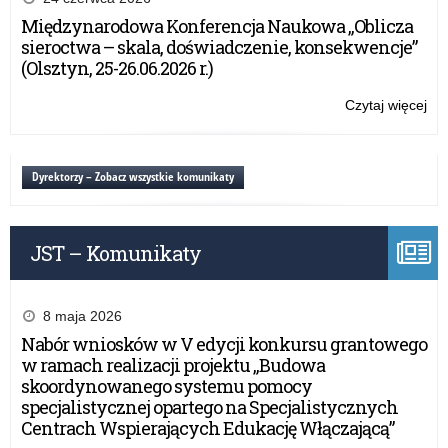
Pr
Międzynarodowa Konferencja Naukowa „Oblicza
Ra
sieroctwa – skala, doświadczenie, konsekwencje”
Min
(Olsztyn, 25-26.06.2026 r.)
Czytaj więcej
o:
Wyr
Sty
Pr
Dyrektorzy – Zobacz wszystkie komunikaty
Ra
Min
JST – Komunikaty
8 maja 2026
Nabór wniosków w V edycji konkursu grantowego
w ramach realizacji projektu „Budowa
skoordynowanego systemu pomocy
specjalistycznej opartego na Specjalistycznych
Centrach Wspierających Edukację Włączającą”