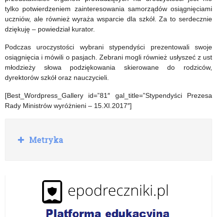
tylko potwierdzeniem zainteresowania samorządów osiągnięciami
uczniów, ale również wyraża wsparcie dla szkół. Za to serdecznie
dziękuję – powiedział kurator.
Podczas uroczystości wybrani stypendyści prezentowali swoje
osiągnięcia i mówili o pasjach. Zebrani mogli również usłyszeć z ust
młodzieży słowa podziękowania skierowane do rodziców,
dyrektorów szkół oraz nauczycieli.
[Best_Wordpress_Gallery id=”81″ gal_title=”Stypendyści Prezesa
Rady Ministrów wyróżnieni – 15.XI.2017″]
R
Metryka
o
z
w
i
ń