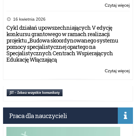
Czytaj więcej
o:
Wyr
Sty
16 kwietnia 2026
Pr
Cykl działań upowszechniających V edycję
Ra
konkursu grantowego w ramach realizacji
Min
projektu „Budowa skoordynowanego systemu
pomocy specjalistycznej opartego na
Specjalistycznych Centrach Wspierających
Edukację Włączającą
Czytaj więcej
o:
Wyr
Sty
Pr
JST – Zobacz wszystkie komunikaty
Ra
Min
Praca dla nauczycieli