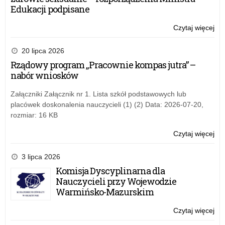
Min
Edukacji podpisane
Czytaj więcej
o:
Wyr
Sty
20 lipca 2026
Pr
Rządowy program „Pracownie kompas jutra” –
Ra
nabór wniosków
Min
Załączniki Załącznik nr 1. Lista szkół podstawowych lub
placówek doskonalenia nauczycieli (1) (2) Data: 2026-07-20,
rozmiar: 16 KB
Czytaj więcej
o:
Wyr
Sty
3 lipca 2026
Pr
Komisja Dyscyplinarna dla
Ra
Nauczycieli przy Wojewodzie
Min
Warmińsko-Mazurskim
Czytaj więcej
o:
Wyr