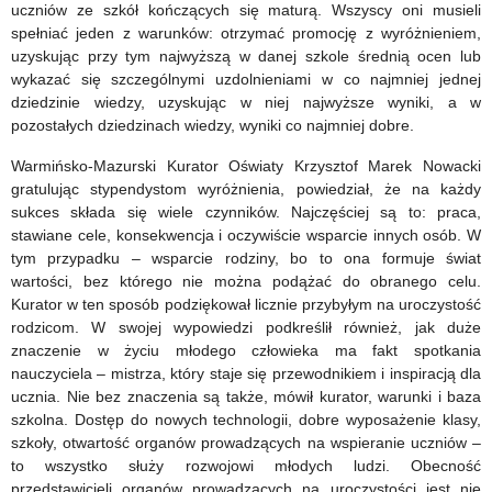
uczniów ze szkół kończących się maturą. Wszyscy oni musieli
spełniać jeden z warunków: otrzymać promocję z wyróżnieniem,
uzyskując przy tym najwyższą w danej szkole średnią ocen lub
wykazać się szczególnymi uzdolnieniami w co najmniej jednej
dziedzinie wiedzy, uzyskując w niej najwyższe wyniki, a w
pozostałych dziedzinach wiedzy, wyniki co najmniej dobre.
Warmińsko-Mazurski Kurator Oświaty Krzysztof Marek Nowacki
gratulując stypendystom wyróżnienia, powiedział, że na każdy
sukces składa się wiele czynników. Najczęściej są to: praca,
stawiane cele, konsekwencja i oczywiście wsparcie innych osób. W
tym przypadku – wsparcie rodziny, bo to ona formuje świat
wartości, bez którego nie można podążać do obranego celu.
Kurator w ten sposób podziękował licznie przybyłym na uroczystość
rodzicom. W swojej wypowiedzi podkreślił również, jak duże
znaczenie w życiu młodego człowieka ma fakt spotkania
nauczyciela – mistrza, który staje się przewodnikiem i inspiracją dla
ucznia. Nie bez znaczenia są także, mówił kurator, warunki i baza
szkolna. Dostęp do nowych technologii, dobre wyposażenie klasy,
szkoły, otwartość organów prowadzących na wspieranie uczniów –
to wszystko służy rozwojowi młodych ludzi. Obecność
przedstawicieli organów prowadzących na uroczystości jest nie