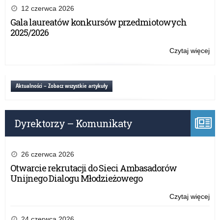
Sty
12 czerwca 2026
Pr
Gala laureatów konkursów przedmiotowych
Ra
2025/2026
Min
Czytaj więcej
o:
Wyr
Sty
Pr
Aktualności – Zobacz wszystkie artykuły
Ra
Min
Dyrektorzy – Komunikaty
26 czerwca 2026
Otwarcie rekrutacji do Sieci Ambasadorów
Unijnego Dialogu Młodzieżowego
Czytaj więcej
o:
Wyr
Sty
24 czerwca 2026