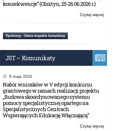
2019
konsekwencje” (Olsztyn, 25-26.06.2026 r.)
rok
Czytaj więcej
o:
Plan
Zamówień
Publicznych
Dyrektorzy – Zobacz wszystkie komunikaty
na
2019
rok
JST – Komunikaty
8 maja 2026
Nabór wniosków w V edycji konkursu
grantowego w ramach realizacji projektu
„Budowa skoordynowanego systemu
pomocy specjalistycznej opartego na
Specjalistycznych Centrach
Wspierających Edukację Włączającą”
Czytaj więcej
o: