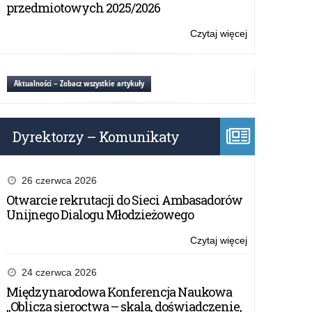
na
przedmiotowych 2025/2026
2019
rok
Czytaj więcej
o:
Plan
Zamówień
Publicznych
Aktualności – Zobacz wszystkie artykuły
na
2019
rok
Dyrektorzy – Komunikaty
26 czerwca 2026
Otwarcie rekrutacji do Sieci Ambasadorów
Unijnego Dialogu Młodzieżowego
Czytaj więcej
o:
Plan
Zamówień
24 czerwca 2026
Publicznych
Międzynarodowa Konferencja Naukowa
na
„Oblicza sieroctwa – skala, doświadczenie,