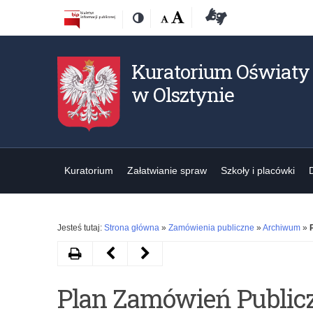
Przejdź
Przejdź
Dostępność
Rozmiar
Domyślna
Wielka
Deklaracja
Kontrast
do
do
czcionki:
dostępności
treśći
nawigacji
Kuratorium Oświaty
w Olsztynie
Kuratorium
Załatwianie spraw
Szkoły i placówki
Jesteś tutaj:
Strona główna
»
Zamówienia publiczne
»
Archiwum
»
Drukuj
Następny
Poprzedni
artykuł
artykuł
Plan Zamówień Publicz
Sprzedaż
Doskonalenie