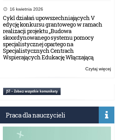
Plan
Zamówień
16 kwietnia 2026
Publicznych
Cykl działań upowszechniających V
na
edycję konkursu grantowego w ramach
2019
realizacji projektu „Budowa
rok
skoordynowanego systemu pomocy
specjalistycznej opartego na
Specjalistycznych Centrach
Wspierających Edukację Włączającą
Czytaj więcej
o:
Plan
Zamówień
Publicznych
JST – Zobacz wszystkie komunikaty
na
2019
rok
Praca dla nauczycieli