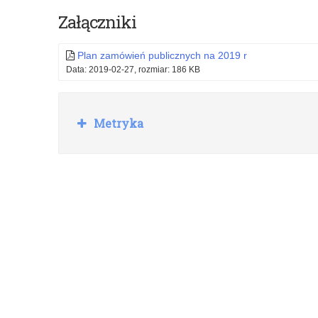
i
zawodowe
Załączniki
dostawa
nauczycieli
Plan zamówień publicznych na 2019 r
sprzętu
Data: 2019-02-27, rozmiar: 186 KB
komputerowego,
akcesoriów
R
Metryka
o
komputerowych,
z
serwerów,
w
i
urządzeń
ń
sieciowych,
oprogramowania
oraz
smartfona
na