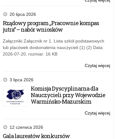
Czytaj więcej
o:
Plan
Zamówień
20 lipca 2026
Publicznych
Rządowy program „Pracownie kompas
na
jutra” – nabór wniosków
2019
rok
Załączniki Załącznik nr 1. Lista szkół podstawowych
lub placówek doskonalenia nauczycieli (1) (2) Data:
2026-07-20, rozmiar: 16 KB
Czytaj więcej
o:
Plan
Zamówień
3 lipca 2026
Publicznych
Komisja Dyscyplinarna dla
na
Nauczycieli przy Wojewodzie
2019
Warmińsko-Mazurskim
rok
Czytaj więcej
o:
Plan
Zamówień
12 czerwca 2026
Publicznych
Gala laureatów konkursów