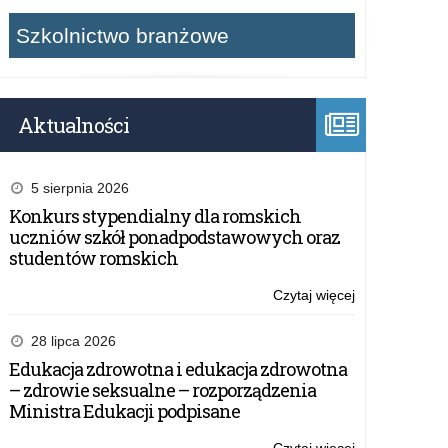
Szkolnictwo branżowe
Aktualności
5 sierpnia 2026
Konkurs stypendialny dla romskich
uczniów szkół ponadpodstawowych oraz
studentów romskich
Czytaj więcej
o:
Plan
Zamówień
28 lipca 2026
Publicznych
Edukacja zdrowotna i edukacja zdrowotna
na
– zdrowie seksualne – rozporządzenia
2019
Ministra Edukacji podpisane
rok