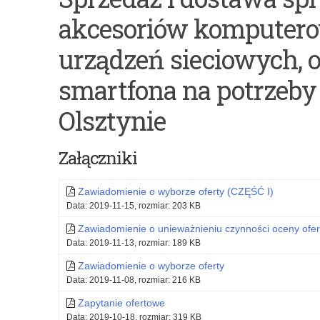
Świadczenie
Plan
akcesoriów komputero
usług
Zamówień
pocztowych
Publicznych
urządzeń sieciowych, 
w
na
smartfona na potrzeb
obrocie
2019
Olsztynie
krajowym
rok
i
Załączniki
zagranicznym
Zawiadomienie o wyborze oferty (CZĘŚĆ I)
na
Data: 2019-11-15, rozmiar: 203 KB
potrzeby
Zawiadomienie o unieważnieniu czynności oceny ofert
Kuratorium
Data: 2019-11-13, rozmiar: 189 KB
Zawiadomienie o wyborze oferty
Oświaty
Data: 2019-11-08, rozmiar: 216 KB
w
Zapytanie ofertowe
Olsztynie
Data: 2019-10-18, rozmiar: 319 KB