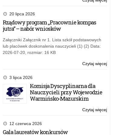
Czytaj więcej
o:
serwerów,
Sprzedaż
urządzeń
i
20 lipca 2026
sieciowych,
dostawa
Rządowy program „Pracownie kompas
oprogramowan
sprzętu
jutra” – nabór wniosków
oraz
komputeroweg
smartfona
akcesoriów
Załączniki Załącznik nr 1. Lista szkół podstawowych
na
komputerowyc
lub placówek doskonalenia nauczycieli (1) (2) Data:
potrzeby
serwerów,
2026-07-20, rozmiar: 16 KB
Kuratorium
urządzeń
Oświaty
sieciowych,
Czytaj więcej
o:
w
oprogramowan
Sprzedaż
Olsztynie
oraz
i
3 lipca 2026
smartfona
dostawa
Komisja Dyscyplinarna dla
na
sprzętu
Nauczycieli przy Wojewodzie
potrzeby
komputeroweg
Warmińsko-Mazurskim
Kuratorium
akcesoriów
Oświaty
komputerowyc
Czytaj więcej
o:
w
serwerów,
Sprzedaż
Olsztynie
urządzeń
i
12 czerwca 2026
sieciowych,
dostawa
Gala laureatów konkursów
oprogramowan