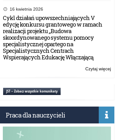
Olsztynie
Sprzedaż
i
16 kwietnia 2026
dostawa
Cykl działań upowszechniających V
sprzętu
edycję konkursu grantowego w ramach
komputeroweg
realizacji projektu „Budowa
akcesoriów
skoordynowanego systemu pomocy
komputerowyc
specjalistycznej opartego na
serwerów,
Specjalistycznych Centrach
urządzeń
Wspierających Edukację Włączającą
sieciowych,
oprogramowan
Czytaj więcej
o:
oraz
Sprzedaż
smartfona
i
na
dostawa
JST – Zobacz wszystkie komunikaty
potrzeby
sprzętu
Kuratorium
komputeroweg
Oświaty
akcesoriów
w
Praca dla nauczycieli
komputerowyc
Olsztynie
serwerów,
urządzeń
sieciowych,