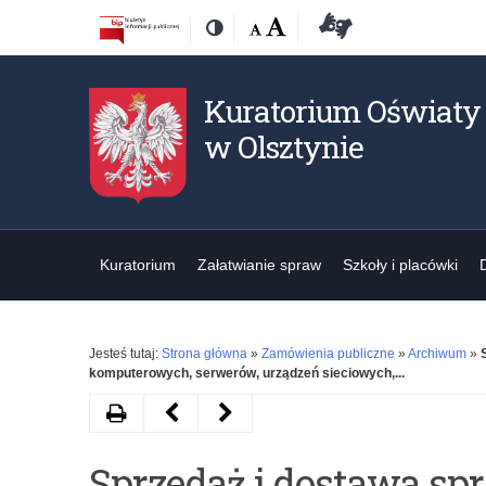
Przejdź
Przejdź
Dostępność
Rozmiar
Domyślna
Wielka
Deklaracja
Kontrast
do
do
czcionki:
dostępności
treśći
nawigacji
Kuratorium Oświaty
w Olsztynie
Kuratorium
Załatwianie spraw
Szkoły i placówki
Jesteś tutaj:
Strona główna
»
Zamówienia publiczne
»
Archiwum
»
komputerowych, serwerów, urządzeń sieciowych,...
Drukuj
Następny
Poprzedni
artykuł
artykuł
Sprzedaż i dostawa sp