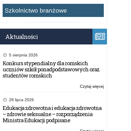
Szkolnictwo branżowe
Aktualności
5 sierpnia 2026
Konkurs stypendialny dla romskich
uczniów szkół ponadpodstawowych oraz
studentów romskich
Czytaj więcej
o:
Sprzedaż
i
28 lipca 2026
dostawa
Edukacja zdrowotna i edukacja zdrowotna
sprzętu
– zdrowie seksualne – rozporządzenia
komputeroweg
Ministra Edukacji podpisane
akcesoriów
komputerowyc