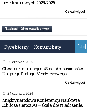
sprzętu
przedmiotowych 2025/2026
oraz
komputeroweg
smartfona
akcesoriów
Czytaj więcej
o:
na
komputerowyc
Sprzedaż
potrzeby
serwerów,
i
Kuratorium
urządzeń
dostawa
Aktualności – Zobacz wszystkie artykuły
Oświaty
sieciowych,
sprzętu
w
oprogramowan
komputeroweg
Olsztynie
oraz
akcesoriów
smartfona
Dyrektorzy – Komunikaty
komputerowyc
na
serwerów,
potrzeby
urządzeń
Kuratorium
sieciowych,
26 czerwca 2026
Oświaty
oprogramowan
Otwarcie rekrutacji do Sieci Ambasadorów
w
oraz
Unijnego Dialogu Młodzieżowego
Olsztynie
smartfona
na
Czytaj więcej
o:
potrzeby
Sprzedaż
Kuratorium
i
24 czerwca 2026
Oświaty
dostawa
Międzynarodowa Konferencja Naukowa
w
sprzętu
„Oblicza sieroctwa – skala, doświadczenie,
Olsztynie