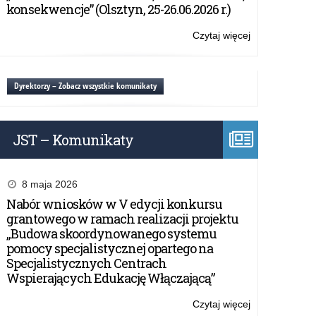
komputeroweg
konsekwencje” (Olsztyn, 25-26.06.2026 r.)
akcesoriów
komputerowyc
Czytaj więcej
o:
serwerów,
Sprzedaż
urządzeń
i
sieciowych,
dostawa
Dyrektorzy – Zobacz wszystkie komunikaty
oprogramowan
sprzętu
oraz
komputeroweg
smartfona
akcesoriów
na
JST – Komunikaty
komputerowyc
potrzeby
serwerów,
Kuratorium
urządzeń
Oświaty
sieciowych,
8 maja 2026
w
oprogramowan
Nabór wniosków w V edycji konkursu
Olsztynie
oraz
grantowego w ramach realizacji projektu
smartfona
„Budowa skoordynowanego systemu
na
pomocy specjalistycznej opartego na
potrzeby
Specjalistycznych Centrach
Kuratorium
Wspierających Edukację Włączającą”
Oświaty
w
Czytaj więcej
o: