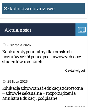
Szkolnictwo branżowe
Aktualności
5 sierpnia 2026
Konkurs stypendialny dla romskich
uczniów szkół ponadpodstawowych oraz
studentów romskich
Czytaj więcej
o:
Wystawa
i
28 lipca 2026
projekcja
Edukacja zdrowotna i edukacja zdrowotna
filmu
– zdrowie seksualne – rozporządzenia
„Paszporty
Ministra Edukacji podpisane
Paragwaju”