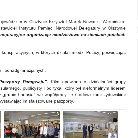
jewódzkim w Olsztynie Krzysztof Marek Nowacki, Warmińsko-
dstawiciel Instytutu Pamięci Narodowej Delegatury w Olsztynie
spiracyjne organizacje młodzieżowe na ziemiach polskich
konspiracyjnych, w których działali młodzi Polacy, poświęcając
 i ponadgimnazjalnych.
Paszporty Paragwaju”.
Film opowiada o działalności grupy
ularnego, publicysty i polityka, który był nieformalnym liderem
w „grupie Ładosia” we współpracy ze środowiskami żydowskimi
wystawiając im sfałszowane paszporty.