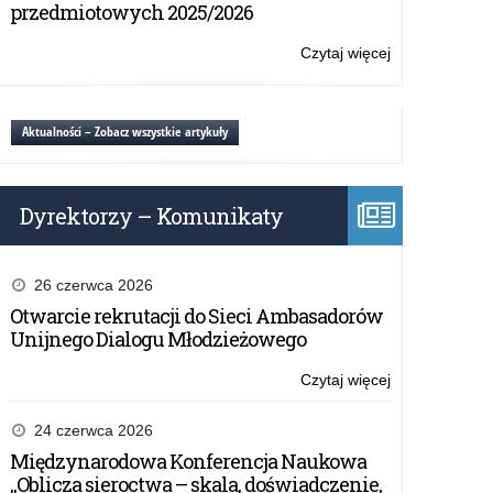
filmu
przedmiotowych 2025/2026
„Paszporty
Paragwaju”
Czytaj więcej
o:
Wystawa
i
projekcja
Aktualności – Zobacz wszystkie artykuły
filmu
„Paszporty
Paragwaju”
Dyrektorzy – Komunikaty
26 czerwca 2026
Otwarcie rekrutacji do Sieci Ambasadorów
Unijnego Dialogu Młodzieżowego
Czytaj więcej
o:
Wystawa
i
24 czerwca 2026
projekcja
Międzynarodowa Konferencja Naukowa
filmu
„Oblicza sieroctwa – skala, doświadczenie,