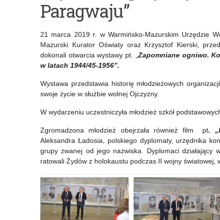
Paragwaju”
Wiedzy
–
o
podsumowanie
21 marca 2019 r. w Warmińsko-Mazurskim Urzędzie Wo
Podatkach
działania
Mazurski Kurator Oświaty oraz Krzysztof Kierski, prze
dokonali otwarcia wystawy pt. „
Zapomniane ogniwo. Kon
w
w latach 1944/45-1956”.
powiatach
Wystawa przedstawia historię młodzieżowych organizacji 
w
swoje życie w służbie wolnej Ojczyzny.
ramach
W wydarzeniu uczestniczyła młodzież szkół podstawowych
programu
Zgromadzona młodzież obejrzała również film pt
. „
Aleksandra Ładosia, polskiego dyplomaty, urzędnika kons
„Laboratorium.
grupy zwanej od jego nazwiska. Dyplomaci działający 
Mój
ratowali Żydów z holokaustu podczas II wojny światowej, 
Profil”