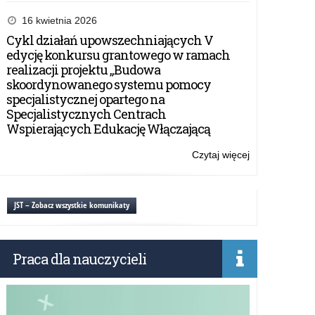
Wystawa
i
16 kwietnia 2026
projekcja
Cykl działań upowszechniających V
filmu
edycję konkursu grantowego w ramach
„Paszporty
realizacji projektu „Budowa
Paragwaju”
skoordynowanego systemu pomocy
specjalistycznej opartego na
Specjalistycznych Centrach
Wspierających Edukację Włączającą
Czytaj więcej
o:
Wystawa
i
projekcja
JST – Zobacz wszystkie komunikaty
filmu
„Paszporty
Paragwaju”
Praca dla nauczycieli