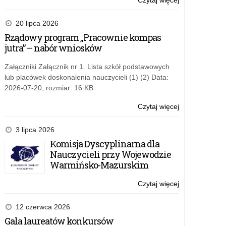
Czytaj więcej
o:
Wystawa
i
20 lipca 2026
projekcja
Rządowy program „Pracownie kompas
filmu
jutra” – nabór wniosków
„Paszporty
Paragwaju”
Załączniki Załącznik nr 1. Lista szkół podstawowych
lub placówek doskonalenia nauczycieli (1) (2) Data:
2026-07-20, rozmiar: 16 KB
Czytaj więcej
o:
Wystawa
i
3 lipca 2026
projekcja
Komisja Dyscyplinarna dla
filmu
Nauczycieli przy Wojewodzie
„Paszporty
Warmińsko-Mazurskim
Paragwaju”
Czytaj więcej
o:
Wystawa
i
12 czerwca 2026
projekcja
Gala laureatów konkursów