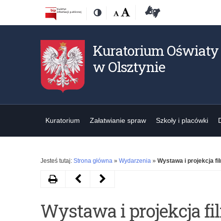
Przejdź
Przejdź
Dostępność
Rozmiar
Domyślna
Wielka
Deklaracja
Kontrast
do
do
czcionki:
dostępności
treśći
nawigacji
Kuratorium Oświaty
w Olsztynie
Kuratorium
Załatwianie spraw
Szkoły i placówki
Jesteś tutaj:
Strona główna
»
Wydarzenia
»
Wystawa i projekc
Drukuj
Następny
Poprzedni
artykuł
artykuł
Wystawa i projekcja fi
Konkurs
Ełk