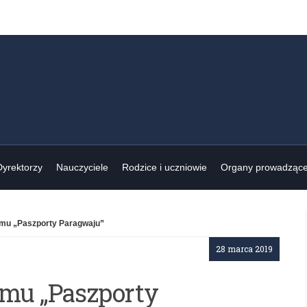
Dyrektorzy
Nauczyciele
Rodzice i uczniowie
Organy prowadząc
ja filmu „Paszporty Paragwaju”
28 marca 2019
lmu „Paszporty