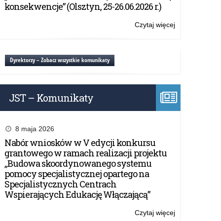
„Paszporty
konsekwencje” (Olsztyn, 25-26.06.2026 r.)
Paragwaju”
Czytaj więcej
o:
Wystawa
i
projekcja
Dyrektorzy – Zobacz wszystkie komunikaty
filmu
„Paszporty
Paragwaju”
JST – Komunikaty
8 maja 2026
Nabór wniosków w V edycji konkursu
grantowego w ramach realizacji projektu
„Budowa skoordynowanego systemu
pomocy specjalistycznej opartego na
Specjalistycznych Centrach
Wspierających Edukację Włączającą”
Czytaj więcej
o: