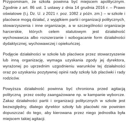
wniosków
Rozwoju
Przypominam, że szkoła powinna być miejscem apolitycznym.
Zgodnie z art. 86 ust. 1 ustawy z dnia 14 grudnia 2016 r. – Prawo
Dziecka
oświatowe (t.j. Dz. U. z 2021 r. poz. 1082 z późn. zm.) – w szkole i
placówce mogą działać, z wyjątkiem partii i organizacji politycznych,
i Wsparcie
stowarzyszenia i inne organizacje, a w szczególności organizacje
Rodziny
harcerskie, których celem statutowym jest działalność
wychowawcza albo rozszerzanie i wzbogacanie form działalności
dla
dydaktycznej, wychowawczej i opiekuńczej.
czynnych
Podjęcie działalności w szkole lub placówce przez stowarzyszenie
nauczycieli
lub inną organizację, wymaga uzyskania zgody jej dyrektora,
wyrażonej po uprzednim uzgodnieniu warunków tej działalności
oraz po uzyskaniu pozytywnej opinii rady szkoły lub placówki i rady
rodziców.
Powyższa działalność powinna być chroniona przed agitacją
polityczną przez osoby zaangażowane np. w kampanie wyborcze.
Zakaz działalności partii i organizacji politycznych w szkole jest
bezwzględny, dlatego dyrektor szkoły lub placówki nie powinien
dopuszczać do tego, aby kierowana przez niego jednostka była
miejscem takiej agitacji.