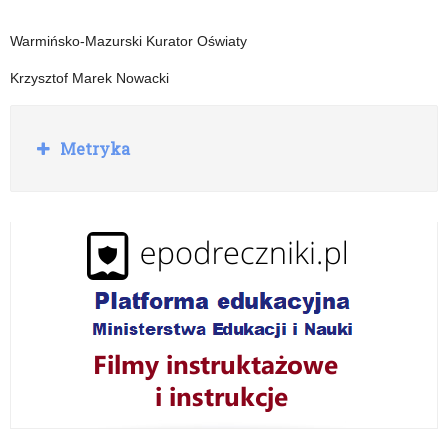
Warmińsko-Mazurski Kurator Oświaty
Krzysztof Marek Nowacki
R
Metryka
o
z
w
i
ń