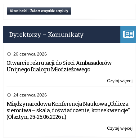
i
pla
Aktualności – Zobacz wszystkie artykuły
oś
jak
mie
Dyrektorzy – Komunikaty
apo
26 czerwca 2026
Otwarcie rekrutacji do Sieci Ambasadorów
Unijnego Dialogu Młodzieżowego
Czytaj więcej
o:
Szk
i
24 czerwca 2026
pla
Międzynarodowa Konferencja Naukowa „Oblicza
oś
sieroctwa – skala, doświadczenie, konsekwencje”
jak
(Olsztyn, 25-26.06.2026 r.)
mie
apo
Czytaj więcej
o:
Szk