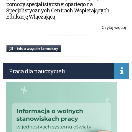
mie
pomocy specjalistycznej opartego na
apo
Specjalistycznych Centrach Wspierających
Edukację Włączającą
Czytaj więcej
o:
Szk
i
pla
JST – Zobacz wszystkie komunikaty
oś
jak
mie
Praca dla nauczycieli
apo