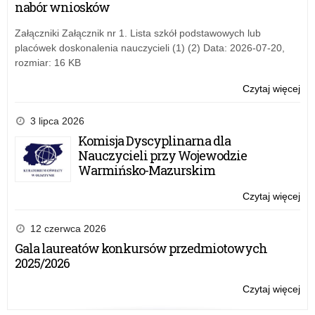
nabór wniosków
jak
mie
Załączniki Załącznik nr 1. Lista szkół podstawowych lub
apo
placówek doskonalenia nauczycieli (1) (2) Data: 2026-07-20,
rozmiar: 16 KB
Czytaj więcej
o:
Szk
i
3 lipca 2026
pla
Komisja Dyscyplinarna dla
oś
Nauczycieli przy Wojewodzie
jak
Warmińsko-Mazurskim
mie
apo
Czytaj więcej
o:
Szk
i
12 czerwca 2026
pla
Gala laureatów konkursów przedmiotowych
oś
2025/2026
jak
mie
Czytaj więcej
o:
apo
Szk