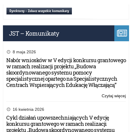
i
pla
Dyrektorzy – Zobacz wszystkie komunikaty
oś
jak
mie
JST – Komunikaty
apo
8 maja 2026
Nabór wniosków w V edycji konkursu grantowego
w ramach realizacji projektu „Budowa
skoordynowanego systemu pomocy
specjalistycznej opartego na Specjalistycznych
Centrach Wspierających Edukację Włączającą”
Czytaj więcej
o:
Szk
i
16 kwietnia 2026
pla
Cykl działań upowszechniających V edycję
oś
konkursu grantowego w ramach realizacji
jak
projektu „Budowa skoordynowanego systemu