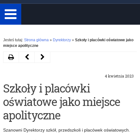
minimum
3
znaki.
Rozwiń
Jesteś tutaj:
Strona główna
»
Dyrektorzy
»
Szkoły i placówki oświatowe jako
miejsce apolityczne
Drukuj
Następny
Poprzedni
artykuł
artykuł
4 kwietnia 2023
„Aktywna
Bezpłatne
Szkoły i placówki
tablica”
kwalifikacyjne
oświatowe jako miejsce
edycja
studia
2023
podyplomowe
apolityczne
–
Wczesne
Szanowni Dyrektorzy szkół, przedszkoli i placówek oświatowych.
nabór
Wspomaganie