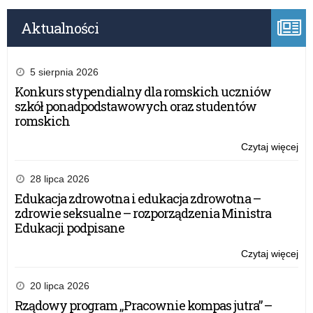
Aktualności
5 sierpnia 2026
Konkurs stypendialny dla romskich uczniów
szkół ponadpodstawowych oraz studentów
romskich
Czytaj więcej
o:
Szk
i
28 lipca 2026
pla
Edukacja zdrowotna i edukacja zdrowotna –
oś
zdrowie seksualne – rozporządzenia Ministra
jak
Edukacji podpisane
mie
apo
Czytaj więcej
o:
Szk
i
20 lipca 2026
pla
Rządowy program „Pracownie kompas jutra” –
oś