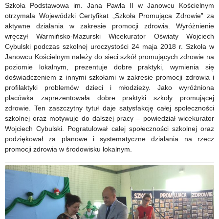
Zespołem
Szkoła Podstawowa im. Jana Pawła II w Janowcu Kościelnym
otrzymała Wojewódzki Certyfikat „Szkoła Promująca Zdrowie” za
ds.
aktywne działania w zakresie promocji zdrowia. Wyróżnienie
edukacji
wręczył Warmińsko-Mazurski Wicekurator Oświaty Wojciech
Cybulski podczas szkolnej uroczystości 24 maja 2018 r. Szkoła w
włączającej
Janowcu Kościelnym należy do sieci szkół promujących zdrowie na
poziomie lokalnym, prezentuje dobre praktyki, wymienia się
doświadczeniem z innymi szkołami w zakresie promocji zdrowia i
profilaktyki problemów dzieci i młodzieży. Jako wyróżniona
placówka zaprezentowała dobre praktyki szkoły promującej
zdrowie. Ten zaszczytny tytuł daje satysfakcję całej społeczności
szkolnej oraz motywuje do dalszej pracy – powiedział wicekurator
Wojciech Cybulski. Pogratulował całej społeczności szkolnej oraz
podziękował za planowe i systematyczne działania na rzecz
promocji zdrowia w środowisku lokalnym.