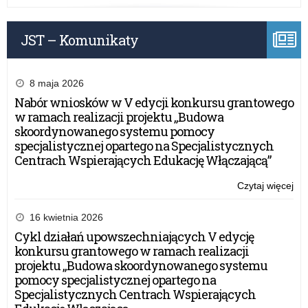
Ko
z
JST – Komunikaty
Cer
„Sz
Pr
Zdr
8 maja 2026
Nabór wniosków w V edycji konkursu grantowego
w ramach realizacji projektu „Budowa
skoordynowanego systemu pomocy
specjalistycznej opartego na Specjalistycznych
Centrach Wspierających Edukację Włączającą”
Czytaj więcej
o:
Szk
Po
16 kwietnia 2026
w
Cykl działań upowszechniających V edycję
Ja
konkursu grantowego w ramach realizacji
Ko
projektu „Budowa skoordynowanego systemu
z
pomocy specjalistycznej opartego na
Cer
Specjalistycznych Centrach Wspierających
„Sz