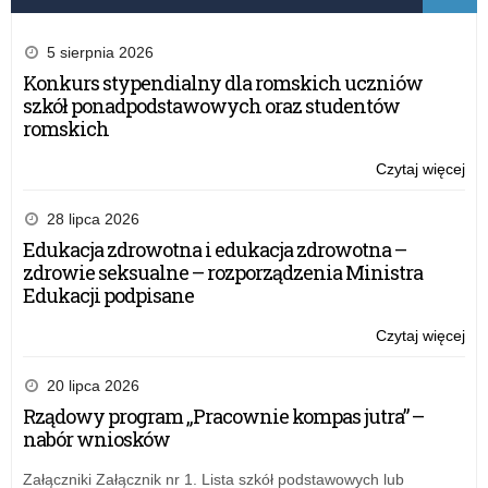
5 sierpnia 2026
Konkurs stypendialny dla romskich uczniów
szkół ponadpodstawowych oraz studentów
romskich
Czytaj więcej
o:
Szk
Po
28 lipca 2026
w
Edukacja zdrowotna i edukacja zdrowotna –
Ja
zdrowie seksualne – rozporządzenia Ministra
Ko
Edukacji podpisane
z
Cer
Czytaj więcej
o:
„Sz
Szk
Pr
Po
20 lipca 2026
Zdr
w
Rządowy program „Pracownie kompas jutra” –
Ja
nabór wniosków
Ko
z
Załączniki Załącznik nr 1. Lista szkół podstawowych lub