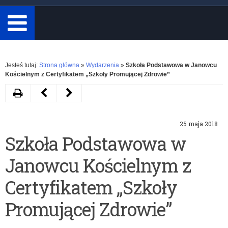
minimum
3
znaki.
Rozwiń
Jesteś tutaj:
Strona główna
»
Wydarzenia
»
Szkoła Podstawowa w Janowcu
Kościelnym z Certyfikatem „Szkoły Promującej Zdrowie”
Drukuj
Następny
Poprzedni
artykuł
artykuł
25 maja 2018
W
Spotkanie
Szkoła Podstawowa w
drodze
Warmińsko-
Janowcu Kościelnym z
do
Mazurskiego
niepodległości
Wicekuratora
Certyfikatem „Szkoły
Oświaty
Promującej Zdrowie”
z