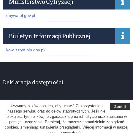
Ministerstwo Cyfryzacji
obywatel.gov.pl
Biuletyn Informacji Publicznej
ko-olsztyn.bip.gov.pl/
Deklaracja dostępności
Używamy plików cookies, aby ułatwić Ci korzystanie z
Zamknij
naszego serwisu oraz do celów statystycznych. Jeśli nie
Kuratorium Oświaty w Olsztynie
blokujesz tych plików, to zgadzasz się na ich użycie oraz zapisanie w
pamięci urządzenia. Pamiętaj, że możesz samodzielnie zarządzać
Uwagi, sugestie: administrator@ko.olsztyn.pl
cookies, zmieniając ustawienia przeglądarki. Więcej informacji w naszej
polityce prywatności.