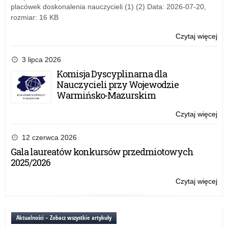
Cer
placówek doskonalenia nauczycieli (1) (2) Data: 2026-07-20,
„Sz
rozmiar: 16 KB
Pr
Zdr
Czytaj więcej
o:
Szk
Po
3 lipca 2026
w
Komisja Dyscyplinarna dla
Ja
Nauczycieli przy Wojewodzie
Ko
Warmińsko-Mazurskim
z
Cer
Czytaj więcej
o:
„Sz
Szk
Pr
Po
12 czerwca 2026
Zdr
w
Gala laureatów konkursów przedmiotowych
Ja
2025/2026
Ko
z
Czytaj więcej
o:
Cer
Szk
„Sz
Po
Pr
w
Aktualności – Zobacz wszystkie artykuły
Zdr
Ja