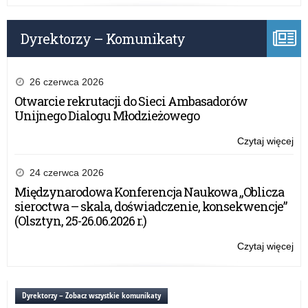
Ko
z
Dyrektorzy – Komunikaty
Cer
„Sz
Pr
Zdr
26 czerwca 2026
Otwarcie rekrutacji do Sieci Ambasadorów
Unijnego Dialogu Młodzieżowego
Czytaj więcej
o:
Szk
Po
24 czerwca 2026
w
Międzynarodowa Konferencja Naukowa „Oblicza
Ja
sieroctwa – skala, doświadczenie, konsekwencje”
Ko
(Olsztyn, 25-26.06.2026 r.)
z
Cer
Czytaj więcej
o:
„Sz
Szk
Pr
Po
Zdr
w
Dyrektorzy – Zobacz wszystkie komunikaty
Ja