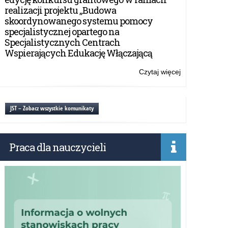
edycji
realizacji projektu „Budowa
konkursu
skoordynowanego systemu pomocy
grantowego
specjalistycznej opartego na
w
Specjalistycznych Centrach
ramach
Wspierających Edukację Włączającą
realizacji
projektu
Czytaj więcej
o:
„Budowa
Cykl
skoordynowan
działań
systemu
upowszechnia
JST – Zobacz wszystkie komunikaty
pomocy
V
specjalistyczne
edycję
opartego
konkursu
na
Praca dla nauczycieli
grantowego
Specjalistyczn
w
Centrach
ramach
Wspierających
realizacji
Edukację
projektu
Włączającą”
„Budowa
skoordynowan
systemu