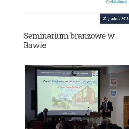
Czytaj więcej
o: Prelekcja „Przez historię z Niezwyciężonymi”
21 grudnia 2018
Seminarium branżowe w
Iławie