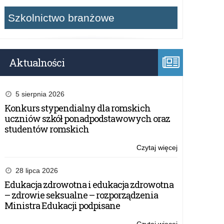
Szkolnictwo branżowe
Aktualności
5 sierpnia 2026
Konkurs stypendialny dla romskich
uczniów szkół ponadpodstawowych oraz
studentów romskich
Czytaj więcej
o:
Konkurs
stypendialny
28 lipca 2026
dla
Edukacja zdrowotna i edukacja zdrowotna
romskich
– zdrowie seksualne – rozporządzenia
uczniów
Ministra Edukacji podpisane
szkół
ponadpodsta