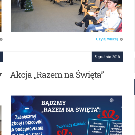
Czytaj więcej
o: Konferencja „Profilaktyka zachowań problemowych młodzieży”
5 grudnia 2018
y
Akcja „Razem na Święta”