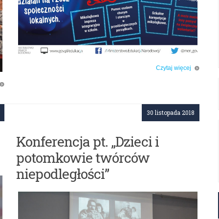
Czytaj więcej
o: Akcja „Razem na Święta”
ej
30 listopada 2018
Konferencja pt. „Dzieci i
potomkowie twórców
niepodległości”