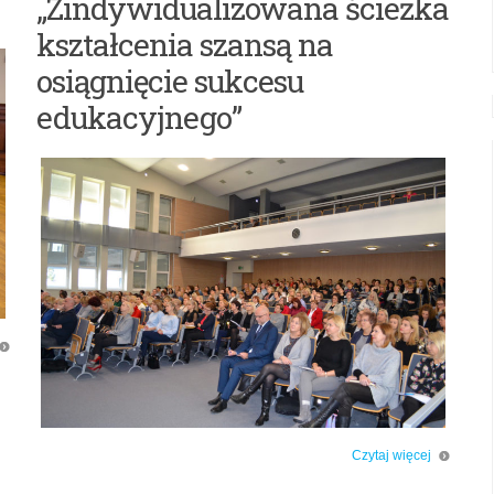
„Zindywidualizowana ścieżka
kształcenia szansą na
osiągnięcie sukcesu
edukacyjnego”
Czytaj więcej
o: Konferencja „Zindywidualizowana ścieżka kształcenia szansą na