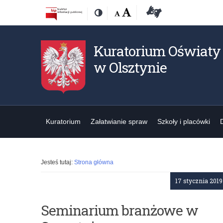
Przejdź
Przejdź
Dostępność
Rozmiar
Domyślna
Wielka
Deklaracja
Kontrast
do
do
czcionki:
dostępności
treśći
nawigacji
Kuratorium Oświaty
w Olsztynie
Kuratorium
Załatwianie spraw
Szkoły i placówki
Jesteś tutaj:
Strona główna
17 stycznia 2019
Seminarium branżowe w