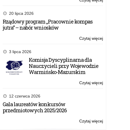
Czytaj więcej
o:
oraz
Edukacja
studentów
zdrowotna
20 lipca 2026
romskich
i
Rządowy program „Pracownie kompas
edukacja
jutra” – nabór wniosków
zdrowotna
–
Czytaj więcej
o:
zdrowie
Rządowy
seksualne
program
3 lipca 2026
–
„Pracownie
Komisja Dyscyplinarna dla
rozporządzeni
kompas
Nauczycieli przy Wojewodzie
Ministra
jutra”
Warmińsko-Mazurskim
Edukacji
–
podpisane
nabór
Czytaj więcej
o:
wniosków
Komisja
Dyscyplinarna
12 czerwca 2026
dla
Gala laureatów konkursów
Nauczycieli
przedmiotowych 2025/2026
przy
Wojewodzie
Czytaj więcej
o:
Warmińsko-
Gala