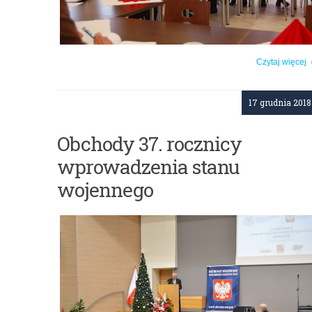
Czytaj więcej
o: II Spotkanie Rady Dyrektorów Szkół Zawodowych przy W-MKO w 
szk. 2018/
17 grudnia 2018
Obchody 37. rocznicy
wprowadzenia stanu
wojennego