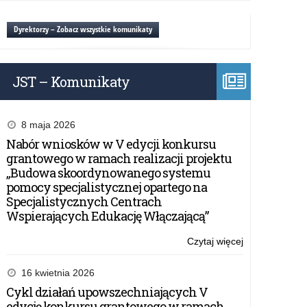
Konferencja
Naukowa
Dyrektorzy – Zobacz wszystkie komunikaty
„Oblicza
sieroctwa
–
JST – Komunikaty
skala,
doświadczenie
konsekwencje
(Olsztyn,
8 maja 2026
25-
Nabór wniosków w V edycji konkursu
26.06.2026
grantowego w ramach realizacji projektu
r.)
„Budowa skoordynowanego systemu
pomocy specjalistycznej opartego na
Specjalistycznych Centrach
Wspierających Edukację Włączającą”
Czytaj więcej
o:
Nabór
wniosków
16 kwietnia 2026
w
Cykl działań upowszechniających V
V
edycję konkursu grantowego w ramach