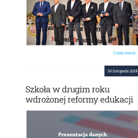
Czytaj więcej
o: Gala Sportu Dzieci i Młodzieży Szkoln
30 listopada 2018
Szkoła w drugim roku
wdrożonej reformy edukacji