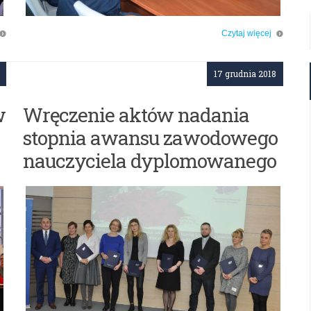
Czytaj więcej
o: Spotkanie z dyrektorami publicznych placówek doskonalenia
nauczycieli
17 grudnia 2018
w
Wręczenie aktów nadania
stopnia awansu zawodowego
nauczyciela dyplomowanego