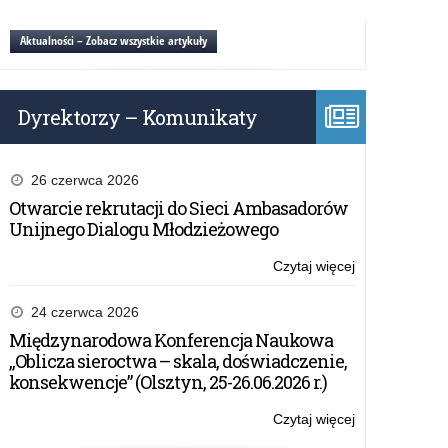
Mazurskim
laureatów
konkursów
Aktualności – Zobacz wszystkie artykuły
przedmiotowy
2025/2026
Dyrektorzy – Komunikaty
26 czerwca 2026
Otwarcie rekrutacji do Sieci Ambasadorów
Unijnego Dialogu Młodzieżowego
Czytaj więcej
o:
Otwarcie
rekrutacji
24 czerwca 2026
do
Międzynarodowa Konferencja Naukowa
Sieci
„Oblicza sieroctwa – skala, doświadczenie,
Ambasadorów
konsekwencje” (Olsztyn, 25-26.06.2026 r.)
Unijnego
Dialogu
Czytaj więcej
o:
Młodzieżoweg
Międzynarodo