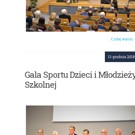
Czytaj więcej
o: Obchody 37. rocznicy wprowadzenia stanu wojennego
13 grudnia 2018
Gala Sportu Dzieci i Młodzież
Szkolnej