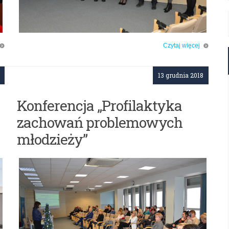
Czytaj więcej
r.
o: Wręczenie aktów nadania stopnia awansu zawodowego
19
nauczyciela dyplomowanego
13 grudnia 2018
Konferencja „Profilaktyka
zachowań problemowych
młodzieży”