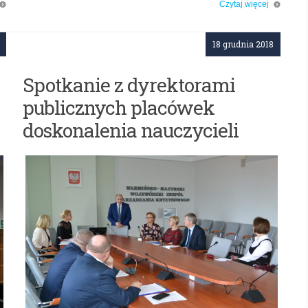
Czytaj więcej
o: Konferencja edukacyjna pt. „Polski wysiłek zbrojny 1914 -1921”
18 grudnia 2018
Spotkanie z dyrektorami
publicznych placówek
doskonalenia nauczycieli