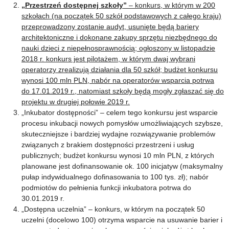
„Przestrzeń dostępnej szkoły”
– konkurs, w którym w 200
szkołach (na początek 50 szkół podstawowych z całego kraju)
przeprowadzony zostanie audyt, usunięte będą bariery
architektoniczne i dokonane zakupy sprzętu niezbędnego do
nauki dzieci z niepełnosprawnością; ogłoszony w listopadzie
2018 r. konkurs jest pilotażem, w którym dwaj wybrani
operatorzy zrealizują działania dla 50 szkół; budżet konkursu
wynosi 100 mln PLN, nabór na operatorów wsparcia potrwa
do 17.01.2019 r., natomiast szkoły będą mogły zgłaszać się do
projektu w drugiej połowie 2019 r.
„Inkubator dostępności” – celem tego konkursu jest wsparcie
procesu inkubacji nowych pomysłów umożliwiających szybsze,
skuteczniejsze i bardziej wydajne rozwiązywanie problemów
związanych z brakiem dostępności przestrzeni i usług
publicznych; budżet konkursu wynosi 10 mln PLN, z których
planowane jest dofinansowanie ok. 100 inicjatyw (maksymalny
pułap indywidualnego dofinasowania to 100 tys. zł); nabór
podmiotów do pełnienia funkcji inkubatora potrwa do
30.01.2019 r.
„Dostępna uczelnia” – konkurs, w którym na początek 50
uczelni (docelowo 100) otrzyma wsparcie na usuwanie barier i