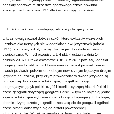
oddziały sportowe/mistrzostwa sportowego szkoła powinna
stworzyć osobne tabele U3.1 dla każdej grupy oddziałów.
Szkół, w których występują
oddziały dwujęzyczne
:
arkusz [dwujęzyczne] dotyczy szkół, które wykazały wszystkich
uczniów jako uczących się w oddziałach dwujęzycznych (tabela
U3.1), a z nazwy szkoły nie wynika, że jest to szkoła w całości
dwujęzyczna. W myśl przepisu art. 4 pkt. 4 ustawy z dnia 14
grudnia 2016 r. Prawo oświatowe (Dz. U. z 2017 poz. 59), oddział
dwujęzyczny to oddział, w którym nauczanie jest prowadzone w
dwóch językach: polskim oraz obcym nowożytnym będącym drugim
językiem nauczania, przy czym prowadzone w dwóch językach są
co najmniej dwa zajęcia edukacyjne, z wyjątkiem zajęć
obejmujących język polski, część historii dotyczącą historii Polski i
część geografii dotyczącą geografii Polski, w tym co najmniej jedne
zajęcia edukacyjne wybrane spośród zajęć obejmujących: biologię,
chemię, fizykę, część geografii odnoszącą się do geografii ogólnej,
część historii odnoszącą się do historii powszechnej
lub matematykę. W trakcie weryfikacji danych spotkaliśmy się z