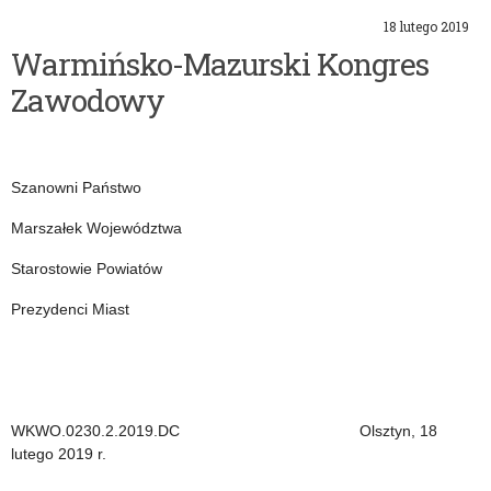
r
18 lutego 2019
Warmińsko-Mazurski Kongres
i
Zawodowy
a
:
Szanowni Państwo
P
Marszałek Województwa
i
Starostowie Powiatów
s
Prezydenci Miast
m
a
WKWO.0230.2.2019.DC Olsztyn, 18
lutego 2019 r.