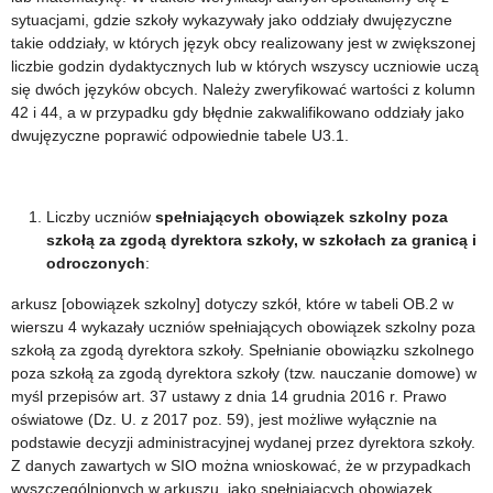
sytuacjami, gdzie szkoły wykazywały jako oddziały dwujęzyczne
takie oddziały, w których język obcy realizowany jest w zwiększonej
liczbie godzin dydaktycznych lub w których wszyscy uczniowie uczą
się dwóch języków obcych. Należy zweryfikować wartości z kolumn
42 i 44, a w przypadku gdy błędnie zakwalifikowano oddziały jako
dwujęzyczne poprawić odpowiednie tabele U3.1.
Liczby uczniów
spełniających obowiązek szkolny poza
szkołą za zgodą dyrektora szkoły, w szkołach za granicą i
odroczonych
:
arkusz [obowiązek szkolny] dotyczy szkół, które w tabeli OB.2 w
wierszu 4 wykazały uczniów spełniających obowiązek szkolny poza
szkołą za zgodą dyrektora szkoły. Spełnianie obowiązku szkolnego
poza szkołą za zgodą dyrektora szkoły (tzw. nauczanie domowe) w
myśl przepisów art. 37 ustawy z dnia 14 grudnia 2016 r. Prawo
oświatowe (Dz. U. z 2017 poz. 59), jest możliwe wyłącznie na
podstawie decyzji administracyjnej wydanej przez dyrektora szkoły.
Z danych zawartych w SIO można wnioskować, że w przypadkach
wyszczególnionych w arkuszu, jako spełniających obowiązek