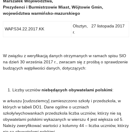
Marszałek Województwa,
Prezydenci i Burmistrzowie Miast, Wójtowie Gmin,
województwa warmińsko-mazurskiego
Olsztyn, 27 listopada 2017
WAP.534.22.2017.KK
r.
W związku z weryfikacją danych otrzymanych w ramach spisu SIO
na dzień 30 września 2017 r., zwracam się z prośbą o sprawdzenie
budzących wątpliwości danych, dotyczących:
Liczby uczniów
niebędących obywatelami polskimi
:
w arkuszu [cudzoziemcy] zamieszczono szkoły i przedszkola, w
których w tabeli DO1. Dane ogólne o uczniach
szkoły/wychowankach przedszkola liczba uczniów, którzy nie są
obywatelami polskimi wykazanych w wierszu 4 jest większa od 5.
Należy zweryfikować wartości z kolumny 44 – liczba uczniów, którzy
nie są obywatelami polskimi.