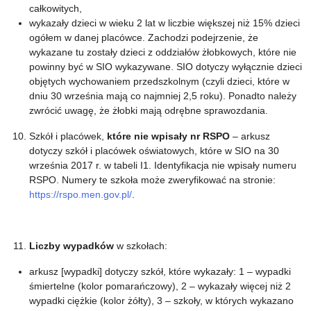
całkowitych,
wykazały dzieci w wieku 2 lat w liczbie większej niż 15% dzieci
ogółem w danej placówce. Zachodzi podejrzenie, że
wykazane tu zostały dzieci z oddziałów żłobkowych, które nie
powinny być w SIO wykazywane. SIO dotyczy wyłącznie dzieci
objętych wychowaniem przedszkolnym (czyli dzieci, które w
dniu 30 września mają co najmniej 2,5 roku). Ponadto należy
zwrócić uwagę, że żłobki mają odrębne sprawozdania.
Szkół i placówek,
które nie wpisały nr RSPO
– arkusz
dotyczy szkół i placówek oświatowych, które w SIO na 30
września 2017 r. w tabeli I1. Identyfikacja nie wpisały numeru
RSPO. Numery te szkoła może zweryfikować na stronie:
https://rspo.men.gov.pl/
.
Liczby wypadków
w szkołach:
arkusz [wypadki] dotyczy szkół, które wykazały: 1 – wypadki
śmiertelne (kolor pomarańczowy), 2 – wykazały więcej niż 2
wypadki ciężkie (kolor żółty), 3 – szkoły, w których wykazano