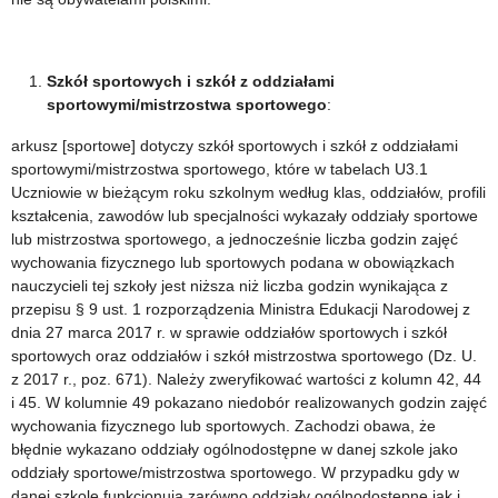
Szkół sportowych i szkół z oddziałami
sportowymi/mistrzostwa sportowego
:
arkusz [sportowe] dotyczy szkół sportowych i szkół z oddziałami
sportowymi/mistrzostwa sportowego, które w tabelach U3.1
Uczniowie w bieżącym roku szkolnym według klas, oddziałów, profili
kształcenia, zawodów lub specjalności wykazały oddziały sportowe
lub mistrzostwa sportowego, a jednocześnie liczba godzin zajęć
wychowania fizycznego lub sportowych podana w obowiązkach
nauczycieli tej szkoły jest niższa niż liczba godzin wynikająca z
przepisu § 9 ust. 1 rozporządzenia Ministra Edukacji Narodowej z
dnia 27 marca 2017 r. w sprawie oddziałów sportowych i szkół
sportowych oraz oddziałów i szkół mistrzostwa sportowego (Dz. U.
z 2017 r., poz. 671). Należy zweryfikować wartości z kolumn 42, 44
i 45. W kolumnie 49 pokazano niedobór realizowanych godzin zajęć
wychowania fizycznego lub sportowych. Zachodzi obawa, że
błędnie wykazano oddziały ogólnodostępne w danej szkole jako
oddziały sportowe/mistrzostwa sportowego. W przypadku gdy w
danej szkole funkcjonują zarówno oddziały ogólnodostępne jak i