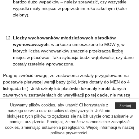
bardzo dużo wypadków – należy sprawdzić, czy wszystkie
wypadki miały miejsce w poprzednim roku szkolnym (kolor
zielony).
Liczby wychowanków młodzieżowych ośrodków
wychowawczych
: w arkuszu umieszczono te MOW-y, w
których liczba wychowanków znacznie przekracza liczbę
miejsc w placówce. Taka sytuacja budzi wątpliwości, czy dane
zostały rzetelnie wprowadzone.
Pragnę zwrócić uwagę, że zestawienia zostały przygotowane na
podstawie pierwszej wersji bazy (pliki, które dotarły do MEN do 4
listopada br.). Jeśli szkoły lub placówki dokonały korekt danych
zawartych w zestawieniach do weryfikacji po tej dacie, nie muszą
one być ponownie przekazywane do Kuratorium Oświaty.
Używamy plików cookies, aby ułatwić Ci korzystanie z
Zamknij
naszego serwisu oraz do celów statystycznych. Jeśli nie
Wykazy do weryfikacji zostały wysłane pocztą elektroniczną do
blokujesz tych plików, to zgadzasz się na ich użycie oraz zapisanie w
wszystkich Jednostek Samorządu Terytorialnego w województwie
pamięci urządzenia. Pamiętaj, że możesz samodzielnie zarządzać
warmińsko-mazurskim
. Jeżeli, któraś z JST nie otrzymała wykazu
cookies, zmieniając ustawienia przeglądarki. Więcej informacji w naszej
pocztą elektroniczną oznacza to, że adres e-mail który został
polityce prywatności.