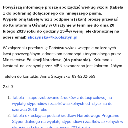
Powyższą informację proszę sporządzić według wzoru (tabela
1 do pobrania) dołączonego do niniejszego pisma.
Wypełnioną tabelę wraz z podpisem (skan) proszę przesłać
do Kuratorium Oświaty w Olsztynie w terminie do dnia 20
00
lutego 2019 roku do godziny 15
w wersji elektronicznej na
adres email:
sliczynska@ko.olsztyn.pl
.
W załączeniu przekazuję Państwu wykaz wstępnie naliczonych
kwot poszczególnym jednostkom samorządu terytorialnego przez
Ministerstwo Edukacji Narodowej
(do pobrania).
Kolumna z
kwotami naliczonymi przez MEN zaznaczona jest kolorem żółtym.
Telefon do kontaktu: Anna Śliczyńska 89-5232-559.
Zał. 3
Tabela – zapotrzebowanie środków z dotacji celowej na
wypłatę stypendiów i zasiłków szkolnych od stycznia do
czerwca 2019 roku,
Tabela określająca podział środków Narodowego Programu
Stypendialnego na wypłatę stypendiów i zasiłków szkolnych w
okresie od stycznia do czerwca 2019 roku,