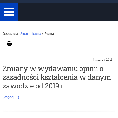
minimum
3
znaki.
Rozwiń
Jesteś tutaj:
Strona główna
»
Pisma
Drukuj
K
4 marca 2019
a
Zmiany w wydawaniu opinii o
zasadności kształcenia w danym
t
zawodzie od 2019 r.
e
(więcej…)
g
o