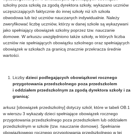
szkolny poza szkołą za zgodą dyrektora szkoły, wykazano uczniów
uczęszczających faktycznie do innej szkoły niż ich szkoła
obwodowa lub też uczniów nauczanych indywidualnie. Należy
zweryfikować liczbę uczniów, którzy w danej szkole są wykazywani
jako spełniający obowiązek szkolny poprzez tzw. nauczanie
domowe. W arkuszu uwzględniono także szkoły, w których liczba
uczniów nie spełniających obowiązku szkolnego oraz spełniających
obowiązek w szkołach za granicą znacznie przekracza średnie
wartości.
Liczby
dzieci podlegających obowiązkowi rocznego
przygotowania przedszkolnego
poza przedszkolem
i oddziałem przedszkolnym za zgodą dyrektora szkoły i za
granicą:
arkusz [obowiązek przedszkolny] dotyczy szkół, które w tabeli OB.1
w wierszu 3 wykazały dzieci spełniające obowiązek rocznego
przygotowania przedszkolnego poza przedszkolem lub oddziałem
przedszkolnym w szkole (tzw. nauczanie domowe). Spełnianie
obowiązkowego rocznego przygotowania przedszkolnego w tej