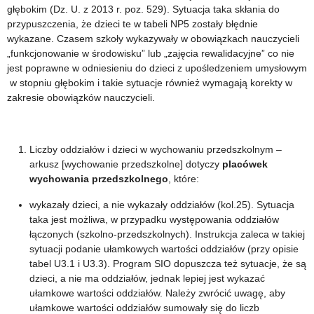
głębokim (Dz. U. z 2013 r. poz. 529). Sytuacja taka skłania do
przypuszczenia, że dzieci te w tabeli NP5 zostały błędnie
wykazane. Czasem szkoły wykazywały w obowiązkach nauczycieli
„funkcjonowanie w środowisku” lub „zajęcia rewalidacyjne” co nie
jest poprawne w odniesieniu do dzieci z upośledzeniem umysłowym
w stopniu głębokim i takie sytuacje również wymagają korekty w
zakresie obowiązków nauczycieli.
Liczby oddziałów i dzieci w wychowaniu przedszkolnym –
arkusz [wychowanie przedszkolne] dotyczy
placówek
wychowania przedszkolnego
, które:
wykazały dzieci, a nie wykazały oddziałów (kol.25). Sytuacja
taka jest możliwa, w przypadku występowania oddziałów
łączonych (szkolno-przedszkolnych). Instrukcja zaleca w takiej
sytuacji podanie ułamkowych wartości oddziałów (przy opisie
tabel U3.1 i U3.3). Program SIO dopuszcza też sytuacje, że są
dzieci, a nie ma oddziałów, jednak lepiej jest wykazać
ułamkowe wartości oddziałów. Należy zwrócić uwagę, aby
ułamkowe wartości oddziałów sumowały się do liczb