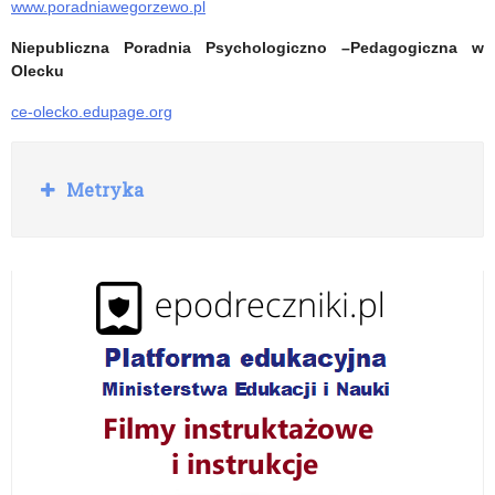
www.poradniawegorzewo.pl
Niepubliczna Poradnia Psychologiczno –Pedagogiczna w
Olecku
ce-olecko.edupage.org
R
Metryka
o
z
w
i
ń