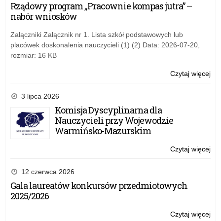
dy
Rządowy program „Pracownie kompas jutra” –
por
nabór wniosków
psy
pe
Załączniki Załącznik nr 1. Lista szkół podstawowych lub
w
placówek doskonalenia nauczycieli (1) (2) Data: 2026-07-20,
wo
rozmiar: 16 KB
wa
ma
Czytaj więcej
o:
Inf
o
3 lipca 2026
dy
Komisja Dyscyplinarna dla
por
Nauczycieli przy Wojewodzie
psy
Warmińsko-Mazurskim
pe
w
Czytaj więcej
o:
wo
Inf
wa
o
12 czerwca 2026
ma
dy
Gala laureatów konkursów przedmiotowych
por
2025/2026
psy
pe
Czytaj więcej
o: