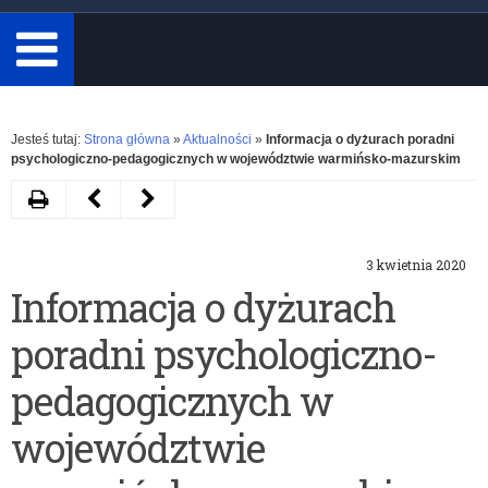
minimum
3
znaki.
Rozwiń
Jesteś tutaj:
Strona główna
»
Aktualności
»
Informacja o dyżurach poradni
psychologiczno-pedagogicznych w województwie warmińsko-mazurskim
Drukuj
Następny
Poprzedni
artykuł
artykuł
3 kwietnia 2020
Kryteria
Zestawy
Informacja o dyżurach
podziału
zadań
poradni psychologiczno-
rezerwy
powtórkowych
części
pedagogicznych w
oświatowej
województwie
subwencji