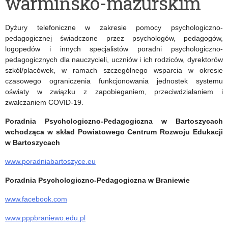
warmińsko-mazurskim
ogólnej
na
Dyżury telefoniczne w zakresie pomocy psychologiczno-
rok
pedagogicznej świadczone przez psychologów, pedagogów,
logopedów i innych specjalistów poradni psychologiczno-
2020
pedagogicznych dla nauczycieli, uczniów i ich rodziców, dyrektorów
szkół/placówek, w ramach szczególnego wsparcia w okresie
czasowego ograniczenia funkcjonowania jednostek systemu
oświaty w związku z zapobieganiem, przeciwdziałaniem i
zwalczaniem COVID-19.
Poradnia Psychologiczno-Pedagogiczna w Bartoszycach
wchodząca w skład Powiatowego Centrum Rozwoju Edukacji
w Bartoszycach
www.poradniabartoszyce.eu
Poradnia Psychologiczno-Pedagogiczna w Braniewie
www.facebook.com
www.pppbraniewo.edu.pl