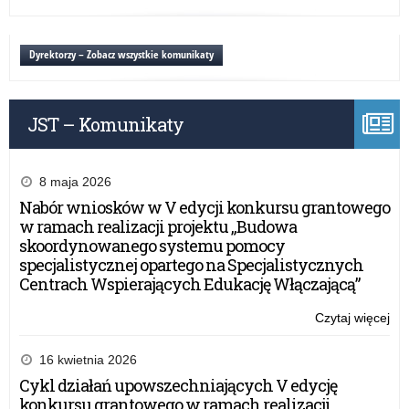
wo
Inf
wa
o
ma
dy
Dyrektorzy – Zobacz wszystkie komunikaty
por
psy
pe
JST – Komunikaty
w
wo
wa
ma
8 maja 2026
Nabór wniosków w V edycji konkursu grantowego
w ramach realizacji projektu „Budowa
skoordynowanego systemu pomocy
specjalistycznej opartego na Specjalistycznych
Centrach Wspierających Edukację Włączającą”
Czytaj więcej
o:
Inf
o
16 kwietnia 2026
dy
Cykl działań upowszechniających V edycję
por
konkursu grantowego w ramach realizacji