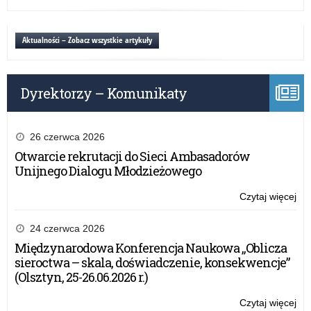
w
Inf
wo
o
wa
dy
Aktualności – Zobacz wszystkie artykuły
ma
por
psy
pe
Dyrektorzy – Komunikaty
w
wo
wa
ma
26 czerwca 2026
Otwarcie rekrutacji do Sieci Ambasadorów
Unijnego Dialogu Młodzieżowego
Czytaj więcej
o:
Inf
o
24 czerwca 2026
dy
Międzynarodowa Konferencja Naukowa „Oblicza
por
sieroctwa – skala, doświadczenie, konsekwencje”
psy
(Olsztyn, 25-26.06.2026 r.)
pe
w
Czytaj więcej
o: