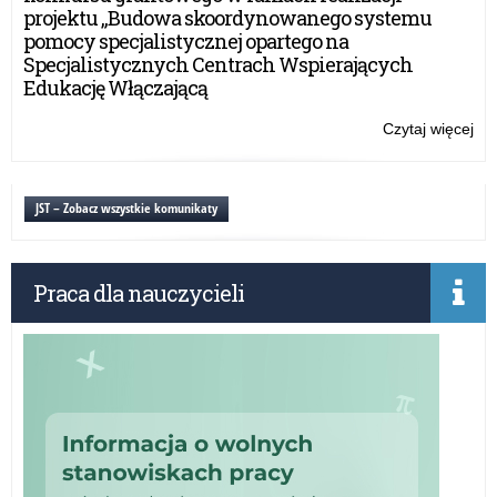
psy
projektu „Budowa skoordynowanego systemu
pe
pomocy specjalistycznej opartego na
w
Specjalistycznych Centrach Wspierających
wo
Edukację Włączającą
wa
ma
Czytaj więcej
o:
Inf
o
dy
JST – Zobacz wszystkie komunikaty
por
psy
pe
Praca dla nauczycieli
w
wo
wa
ma