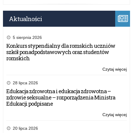
Aktualności
5 sierpnia 2026
Konkurs stypendialny dla romskich uczniów
szkół ponadpodstawowych oraz studentów
romskich
Czytaj więcej
o:
Inf
o
28 lipca 2026
dy
Edukacja zdrowotna i edukacja zdrowotna –
por
zdrowie seksualne – rozporządzenia Ministra
psy
Edukacji podpisane
pe
w
Czytaj więcej
o:
wo
Inf
wa
o
20 lipca 2026
ma