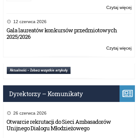
fo
Czytaj więcej
o:
po
Pr
–
akr
12 czerwca 2026
Inf
na
Gala laureatów konkursów przedmiotowych
ME
ksz
2025/2026
ust
w
Czytaj więcej
o:
fo
Pr
po
akr
–
na
Aktualności – Zobacz wszystkie artykuły
Inf
ksz
ME
ust
w
Dyrektorzy – Komunikaty
fo
po
–
Inf
26 czerwca 2026
ME
Otwarcie rekrutacji do Sieci Ambasadorów
Unijnego Dialogu Młodzieżowego