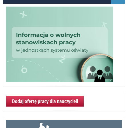
po
–
Inf
ME
Dodaj ofertę pracy dla nauczycieli