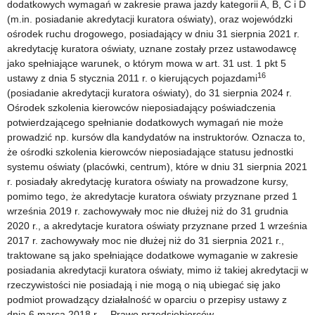
dodatkowych wymagań w zakresie prawa jazdy kategorii A, B, C i D
(m.in. posiadanie akredytacji kuratora oświaty), oraz wojewódzki
ośrodek ruchu drogowego, posiadający w dniu 31 sierpnia 2021 r.
akredytację kuratora oświaty, uznane zostały przez ustawodawcę
jako spełniające warunek, o którym mowa w art. 31 ust. 1 pkt 5
16
ustawy z dnia 5 stycznia 2011 r. o kierujących pojazdami
(posiadanie akredytacji kuratora oświaty), do 31 sierpnia 2024 r.
Ośrodek szkolenia kierowców nieposiadający poświadczenia
potwierdzającego spełnianie dodatkowych wymagań nie może
prowadzić np. kursów dla kandydatów na instruktorów. Oznacza to,
że ośrodki szkolenia kierowców nieposiadające statusu jednostki
systemu oświaty (placówki, centrum), które w dniu 31 sierpnia 2021
r. posiadały akredytację kuratora oświaty na prowadzone kursy,
pomimo tego, że akredytacje kuratora oświaty przyznane przed 1
września 2019 r. zachowywały moc nie dłużej niż do 31 grudnia
2020 r., a akredytacje kuratora oświaty przyznane przed 1 września
2017 r. zachowywały moc nie dłużej niż do 31 sierpnia 2021 r.,
traktowane są jako spełniające dodatkowe wymaganie w zakresie
posiadania akredytacji kuratora oświaty, mimo iż takiej akredytacji w
rzeczywistości nie posiadają i nie mogą o nią ubiegać się jako
podmiot prowadzący działalność w oparciu o przepisy ustawy z
dnia 6 marca 2018 r. – Prawo przedsiębiorców.