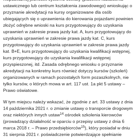
ustawicznego lub centrum kształcenia zawodowego) wnioskując o
przyznanie akredytacji na kursy organizowane dla osób
ubiegających się o uprawnienia do kierowania pojazdami powinien
złożyć odrębne wnioski na kurs przygotowujący do uzyskania
uprawnień w zakresie prawa jazdy kat. A, kurs przygotowujący do
uzyskania uprawnień w zakresie prawa jazdy kat. C, kurs
przygotowujący do uzyskania uprawnień w zakresie prawa jazdy
kat. B+E, kurs przygotowujący do uzyskania kwalifikacji wstępnej,
kurs przygotowujący do uzyskania kwalifikacji wstępnej
przyspieszonej, itd. Zasada odrębnego wniosku o przyznanie
akredytacji na konkretny kurs również dotyczy kursów (szkoleń)
organizowanych w ramach pozostałych form pozaszkolnych, nie
tylko kursów, o których mowa w art. 117 ust. 1a pkt 5 ustawy –
Prawo oświatowe.
W tym miejscu należy wskazać, że zgodnie z art. 33 ustawy z dnia
14 października 2021 r. o zmianie ustawy o transporcie drogowym
14
oraz niektórych innych ustaw
ośrodek szkolenia kierowców
(prowadzący działalność w oparciu o przepisy ustawy z dnia 6
15
marca 2018 r. – Prawo przedsiębiorców
), który posiadał w dniu
31 sierpnia 2021 r. poświadczenie potwierdzające spełnianie