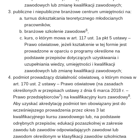
zawodowych lub zmianę kwalifikacji zawodowych;
publiczne i niepubliczne branżowe centrum umiejętności na:
turnus dokształcania teoretycznego młodocianych
pracowników,
6
branżowe szkolenie zawodowe
,
kurs, o którym mowa w art. 117 ust. 1a pkt 5 ustawy –
Prawo oświatowe, jeżeli kształcenie w tej formie jest
prowadzone w oparciu o programy określone na
podstawie przepisów dotyczących uzyskiwania i
uzupełniania wiedzy, umiejętności i kwalifikacji
zawodowych lub zmianę kwalifikacji zawodowych;
podmiot prowadzący działalność oświatową, o którym mowa w
art. 170 ust. 2 ustawy – Prawo oświatowe (na zasadach
określonych w przepisach ustawy z dnia 6 marca 2018 r. –
7
8
Prawo przedsiębiorców
) na kwalifikacyjny kurs zawodowy
.
Aby uzyskać akredytację podmiot ten obowiązany jest do
wcześniejszego prowadzenia przez okres 3 lat
kwalifikacyjnego kursu zawodowego lub, na podstawie
odrębnych przepisów, edukacji pozaszkolnej w zakresie
zawodu lub zawodów odpowiadających zawodowi lub
zawodom określonym w klasyfikacji zawodów szkolnictwa