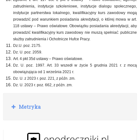
zatrudnienia, instytucje szkoleniowe, instytucje dialogu społecznego,
instytucje partnerstwa lokalnego, kwalifikacyjny kurs zawodowy mogą
prowadzić pod warunkiem posiadania akredytacji, o której mowa w art.
118 ustawy – Prawo oświatowe. Obowiązku posiadania akredytacji, aby
prowadzić kwalifikacyjny kurs zawodowy nie muszą spełniać: publiczne
służby zatrudnienia i Ochotnicze Hufce Pracy.
Dz.U. poz. 2175.
Dz. U. poz. 2059.
Art. 4 pkt 35d ustawy – Prawo oświatowe.
Dz. U. poz. 1997. Art. 33 wszedł w życie 5 grudnia 2021 r. z mocą
obowiązująca od 1 września 2021 r.
Dz. U. z 2023 r. poz. 221, z późn. zm.
Dz. U. 2023 r. poz. 662, z późn. zm.
R
Metryka
o
z
w
i
ń