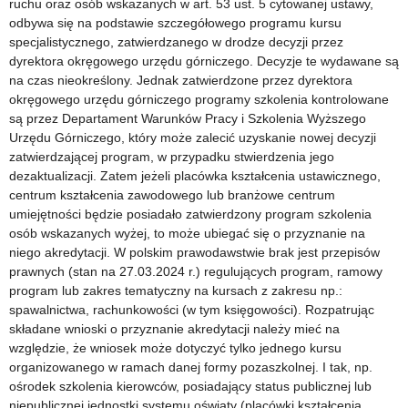
ruchu oraz osób wskazanych w art. 53 ust. 5 cytowanej ustawy,
odbywa się na podstawie szczegółowego programu kursu
specjalistycznego, zatwierdzanego w drodze decyzji przez
dyrektora okręgowego urzędu górniczego. Decyzje te wydawane są
na czas nieokreślony. Jednak zatwierdzone przez dyrektora
okręgowego urzędu górniczego programy szkolenia kontrolowane
są przez Departament Warunków Pracy i Szkolenia Wyższego
Urzędu Górniczego, który może zalecić uzyskanie nowej decyzji
zatwierdzającej program, w przypadku stwierdzenia jego
dezaktualizacji. Zatem jeżeli placówka kształcenia ustawicznego,
centrum kształcenia zawodowego lub branżowe centrum
umiejętności będzie posiadało zatwierdzony program szkolenia
osób wskazanych wyżej, to może ubiegać się o przyznanie na
niego akredytacji. W polskim prawodawstwie brak jest przepisów
prawnych (stan na 27.03.2024 r.) regulujących program, ramowy
program lub zakres tematyczny na kursach z zakresu np.:
spawalnictwa, rachunkowości (w tym księgowości). Rozpatrując
składane wnioski o przyznanie akredytacji należy mieć na
względzie, że wniosek może dotyczyć tylko jednego kursu
organizowanego w ramach danej formy pozaszkolnej. I tak, np.
ośrodek szkolenia kierowców, posiadający status publicznej lub
niepublicznej jednostki systemu oświaty (placówki kształcenia