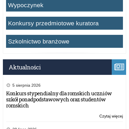
Wypoczynek
Konkursy przedmiotowe kuratora
Szkolnictwo branżowe
Aktualności
5 sierpnia 2026
Konkurs stypendialny dla romskich uczniów
szkół ponadpodstawowych oraz studentów
romskich
Czytaj więcej
o:
Pr
akr