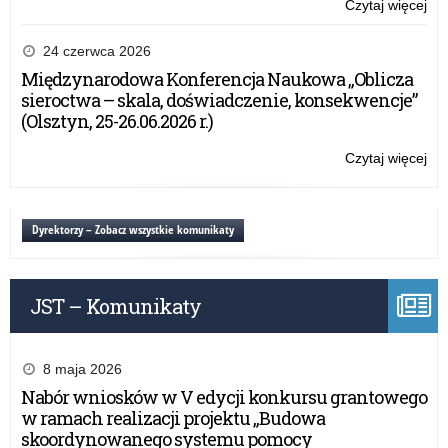
Czytaj więcej
o:
Pr
akr
24 czerwca 2026
na
Międzynarodowa Konferencja Naukowa „Oblicza
ksz
sieroctwa – skala, doświadczenie, konsekwencje”
ust
(Olsztyn, 25-26.06.2026 r.)
w
fo
Czytaj więcej
o:
po
Pr
–
akr
Inf
na
Dyrektorzy – Zobacz wszystkie komunikaty
ME
ksz
ust
w
JST – Komunikaty
fo
po
–
Inf
8 maja 2026
ME
Nabór wniosków w V edycji konkursu grantowego
w ramach realizacji projektu „Budowa
skoordynowanego systemu pomocy