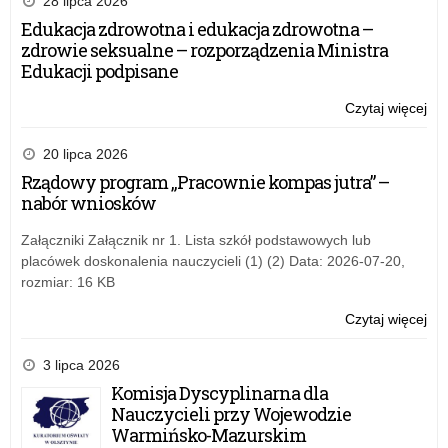
28 lipca 2026
na
Edukacja zdrowotna i edukacja zdrowotna –
ksz
zdrowie seksualne – rozporządzenia Ministra
ust
Edukacji podpisane
w
fo
Czytaj więcej
o:
po
Pr
–
akr
20 lipca 2026
Inf
na
Rządowy program „Pracownie kompas jutra” –
ME
ksz
nabór wniosków
ust
w
Załączniki Załącznik nr 1. Lista szkół podstawowych lub
fo
placówek doskonalenia nauczycieli (1) (2) Data: 2026-07-20,
po
rozmiar: 16 KB
–
Inf
Czytaj więcej
o:
ME
Pr
akr
3 lipca 2026
na
Komisja Dyscyplinarna dla
ksz
Nauczycieli przy Wojewodzie
ust
Warmińsko-Mazurskim
w