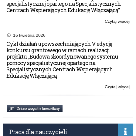
specjalistycznej opartego na Specjalistycznych
Centrach Wspierających Edukację Włączającą”
Czytaj więcej
o:
Pr
akr
16 kwietnia 2026
na
Cykl działań upowszechniających V edycję
ksz
konkursu grantowego w ramach realizacji
ust
projektu „Budowa skoordynowanego systemu
w
pomocy specjalistycznej opartego na
fo
Specjalistycznych Centrach Wspierających
po
Edukację Włączającą
–
Inf
Czytaj więcej
o:
ME
Pr
akr
na
JST – Zobacz wszystkie komunikaty
ksz
ust
w
Praca dla nauczycieli
fo