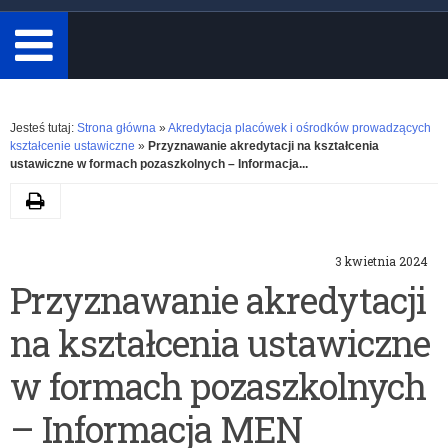
minimum
3
znaki.
Rozwiń
Jesteś tutaj:
Strona główna
»
Akredytacja placówek i ośrodków prowadzących
kształcenie ustawiczne
»
Przyznawanie akredytacji na kształcenia
ustawiczne w formach pozaszkolnych – Informacja...
Drukuj
3 kwietnia 2024
Przyznawanie akredytacji
na kształcenia ustawiczne
w formach pozaszkolnych
– Informacja MEN