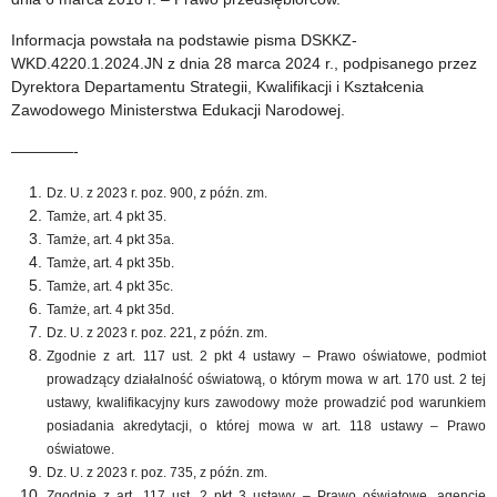
Informacja powstała na podstawie pisma DSKKZ-
WKD.4220.1.2024.JN z dnia 28 marca 2024 r., podpisanego przez
Dyrektora Departamentu Strategii, Kwalifikacji i Kształcenia
Zawodowego Ministerstwa Edukacji Narodowej.
————-
Dz. U. z 2023 r. poz. 900, z późn. zm.
Tamże, art. 4 pkt 35.
Tamże, art. 4 pkt 35a.
Tamże, art. 4 pkt 35b.
Tamże, art. 4 pkt 35c.
Tamże, art. 4 pkt 35d.
Dz. U. z 2023 r. poz. 221, z późn. zm.
Zgodnie z art. 117 ust. 2 pkt 4 ustawy – Prawo oświatowe, podmiot
prowadzący działalność oświatową, o którym mowa w art. 170 ust. 2 tej
ustawy, kwalifikacyjny kurs zawodowy może prowadzić pod warunkiem
posiadania akredytacji, o której mowa w art. 118 ustawy – Prawo
oświatowe.
Dz. U. z 2023 r. poz. 735, z późn. zm.
Zgodnie z art. 117 ust. 2 pkt 3 ustawy – Prawo oświatowe, agencje