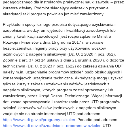
pedagogicznego dla instruktorów praktycznej nauki zawodu – przez
kuratora oświaty. Podmiot składający wniosek o przyznanie
akredytacji taki program powinien już mieć zatwierdzony.
Przykładem specyficznego przepisu dotyczącego uzyskiwania i
uzupełniania wiedzy, umiejętności i kwalifikacji zawodowych lub
zmiany kwalifikacji zawodowych jest rozporządzenie Ministra
Rozwoju i Finansów z dnia 15 grudnia 2017 r. w sprawie
bezpieczeństwa i higieny pracy przy użytkowaniu wózków
jezdniowych z napędem silnikowym (Dz. U. z 2020 r. poz. 852).
Zgodnie z art. 37 pkt 14 ustawy z dnia 21 grudnia 2020 r. o dozorze
technicznym (Dz. U. z 2023 r. poz. 1622) do zakresu działania UDT
należy m.in. uzgadnianie programów szkoleń osób obsługujących i
konserwujących urządzenia techniczne. Akredytację mogą uzyskać
tylko te kursy z zakresu użytkowaniu wózków jezdniowych z
napędem silnikowym, których program został opracowany lub
zatwierdzony przez Urząd Dozoru Technicznego. Więcej informacji
dot. zasad opracowywania i zatwierdzania przez UTD programów
szkoleń kierowców wózków jezdniowych z napędem silnikowym
znajduje się na stronie internetowej UTD pod adresem:
https://www.udt.gov.pl/programy-szkolen
. Ponadto pod adresem:
https://www.udt.gov.pl/uzgadnianie-programow-szkolen
UTD