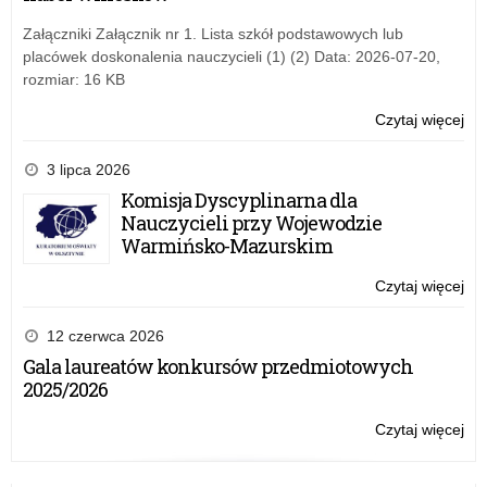
w
szk
Załączniki Załącznik nr 1. Lista szkół podstawowych lub
placówek doskonalenia nauczycieli (1) (2) Data: 2026-07-20,
rozmiar: 16 KB
Czytaj więcej
o:
Cer
W
3 lipca 2026
„Pi
Komisja Dyscyplinarna dla
no
Nauczycieli przy Wojewodzie
w
Warmińsko-Mazurskim
szk
Czytaj więcej
o:
Cer
W
12 czerwca 2026
„Pi
Gala laureatów konkursów przedmiotowych
no
2025/2026
w
szk
Czytaj więcej
o:
Cer
W