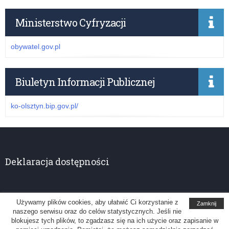
Ministerstwo Cyfryzacji
obywatel.gov.pl
Biuletyn Informacji Publicznej
ko-olsztyn.bip.gov.pl/
Deklaracja dostępności
Używamy plików cookies, aby ułatwić Ci korzystanie z
Zamknij
naszego serwisu oraz do celów statystycznych. Jeśli nie
Kuratorium Oświaty w Olsztynie
blokujesz tych plików, to zgadzasz się na ich użycie oraz zapisanie w