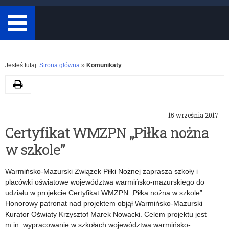
minimum
3
znaki.
Rozwiń
Jesteś tutaj:
Strona główna
»
Komunikaty
Drukuj
K
15 września 2017
a
Certyfikat WMZPN „Piłka nożna
w szkole”
t
e
Warmińsko-Mazurski Związek Piłki Nożnej zaprasza szkoły i
placówki oświatowe województwa warmińsko-mazurskiego do
g
udziału w projekcie Certyfikat WMZPN „Piłka nożna w szkole”.
Honorowy patronat nad projektem objął Warmińsko-Mazurski
o
Kurator Oświaty Krzysztof Marek Nowacki. Celem projektu jest
m.in. wypracowanie w szkołach województwa warmińsko-