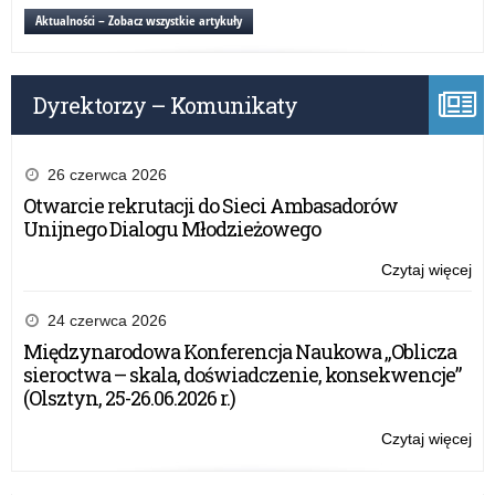
„Pi
Aktualności – Zobacz wszystkie artykuły
no
w
szk
Dyrektorzy – Komunikaty
26 czerwca 2026
Otwarcie rekrutacji do Sieci Ambasadorów
Unijnego Dialogu Młodzieżowego
Czytaj więcej
o:
Cer
W
24 czerwca 2026
„Pi
Międzynarodowa Konferencja Naukowa „Oblicza
no
sieroctwa – skala, doświadczenie, konsekwencje”
w
(Olsztyn, 25-26.06.2026 r.)
szk
Czytaj więcej
o:
Cer
W