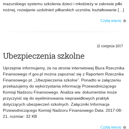
r
mazurskiego systemu szkolenia dzieci i młodzieży w zakresie piłki
nożnej, rozwijanie uzdolnień piłkarskich uczniów, kształtowanie […]
i
Czytaj więcej
o: Certyfikat WMZPN „Piłka nożna w szkole”
a
:
21 sierpnia 2017
K
Ubezpieczenia szkolne
o
Uprzejmie informujemy, że na stronie internetowej Biura Rzecznika
Finansowego rf.gov.pl można zapoznać się z Raportem Rzecznika
m
Finansowego pt. „Ubezpieczenia szkolne”. Ponadto w załączeniu
przekazujemy do wykorzystania informację Przewodniczącego
u
Komisji Nadzoru Finansowego. Analiza ww. dokumentów może
przyczynić się do wyeliminowania nieprawidłowych praktyk
n
dotyczących ubezpieczeń szkolnych. Załączniki Informacja
Przewodniczącego Komisji Nadzoru Finansowego Data: 2017-08-
i
21, rozmiar: 32 KB
Czytaj więcej