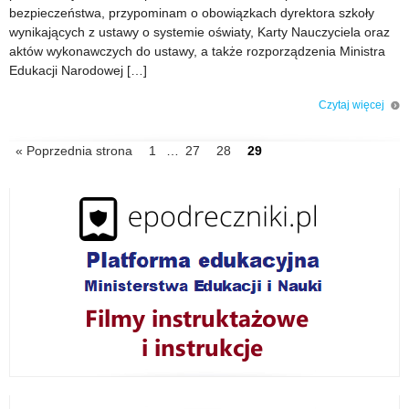
bezpieczeństwa, przypominam o obowiązkach dyrektora szkoły
wynikających z ustawy o systemie oświaty, Karty Nauczyciela oraz
aktów wykonawczych do ustawy, a także rozporządzenia Ministra
Edukacji Narodowej […]
Czytaj więcej
o: Organizowanie wycieczek zgodnie z przepisami prawa
« Poprzednia strona
IDź
1
…
IDź
27
IDź
28
IDź
29
do
do
do
do
strony
strony
strony
strony