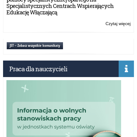
Specjalistycznych Centrach Wspierających
Edukację Włączającą
Czytaj więcej
o:
Cer
W
„Pi
JST – Zobacz wszystkie komunikaty
no
w
szk
Praca dla nauczycieli