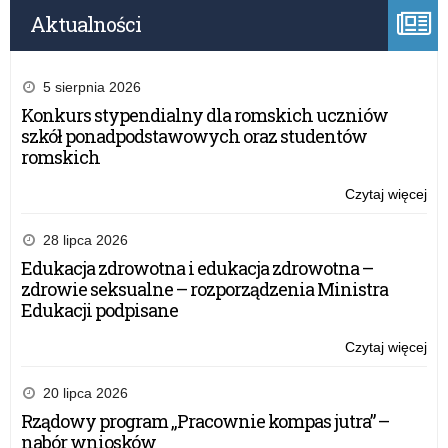
Aktualności
5 sierpnia 2026
Konkurs stypendialny dla romskich uczniów
szkół ponadpodstawowych oraz studentów
romskich
Czytaj więcej
o:
Cer
W
28 lipca 2026
„Pi
Edukacja zdrowotna i edukacja zdrowotna –
no
zdrowie seksualne – rozporządzenia Ministra
w
Edukacji podpisane
szk
Czytaj więcej
o:
Cer
W
20 lipca 2026
„Pi
Rządowy program „Pracownie kompas jutra” –
no
nabór wniosków