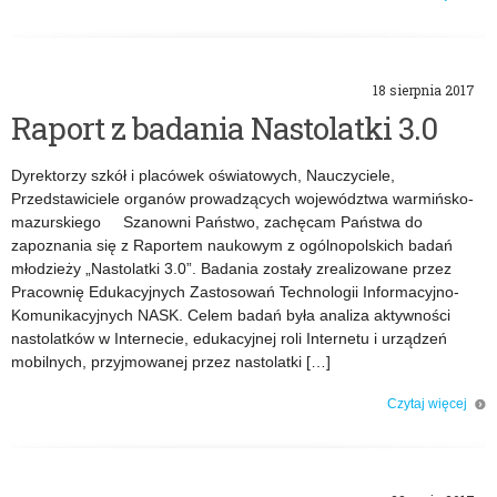
k
o: Ubezpieczenia szkolne
a
t
18 sierpnia 2017
Raport z badania Nastolatki 3.0
y
Dyrektorzy szkół i placówek oświatowych, Nauczyciele,
Przedstawiciele organów prowadzących województwa warmińsko-
mazurskiego Szanowni Państwo, zachęcam Państwa do
zapoznania się z Raportem naukowym z ogólnopolskich badań
młodzieży „Nastolatki 3.0”. Badania zostały zrealizowane przez
Pracownię Edukacyjnych Zastosowań Technologii Informacyjno-
Komunikacyjnych NASK. Celem badań była analiza aktywności
nastolatków w Internecie, edukacyjnej roli Internetu i urzą­dzeń
mobilnych, przyjmowanej przez nastolatki […]
Czytaj więcej
o: Raport z badania Nastolatki 3.0