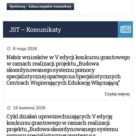
„Pi
Dyrektorzy – Zobacz wszystkie komunikaty
no
w
szk
JST – Komunikaty
8 maja 2026
Nabór wniosków w V edycji konkursu grantowego
w ramach realizacji projektu „Budowa
skoordynowanego systemu pomocy
specjalistycznej opartego na Specjalistycznych
Centrach Wspierających Edukację Włączającą”
Czytaj więcej
o:
Cer
W
16 kwietnia 2026
„Pi
Cykl działań upowszechniających V edycję
no
konkursu grantowego w ramach realizacji
w
projektu „Budowa skoordynowanego systemu
szk
pomocy specjalistycznej opartego na