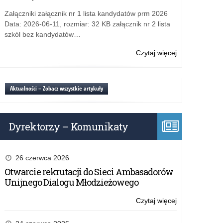
do
osiągnięcia
spraw
Załączniki załącznik nr 1 lista kandydatów prm 2026
edukacyjne
oświaty
Data: 2026-06-11, rozmiar: 32 KB załącznik nr 2 lista
w
i
szkól bez kandydatów…
roku
wychowania
szkolnym
za
Czytaj więcej
o:
2016/2017
wybitne
Lista
osiągnięcia
stypendystów
edukacyjne
ministra
Aktualności – Zobacz wszystkie artykuły
w
właściwego
roku
do
szkolnym
spraw
Dyrektorzy – Komunikaty
2016/2017
oświaty
i
wychowania
za
26 czerwca 2026
wybitne
Otwarcie rekrutacji do Sieci Ambasadorów
osiągnięcia
Unijnego Dialogu Młodzieżowego
edukacyjne
w
Czytaj więcej
o:
roku
Lista
szkolnym
stypendystów