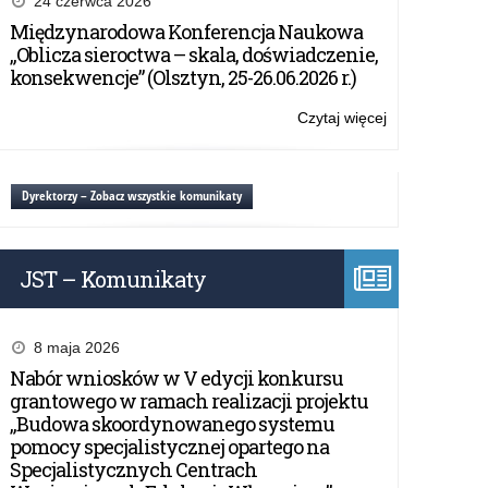
24 czerwca 2026
2016/2017
ministra
Międzynarodowa Konferencja Naukowa
właściwego
„Oblicza sieroctwa – skala, doświadczenie,
do
konsekwencje” (Olsztyn, 25-26.06.2026 r.)
spraw
oświaty
Czytaj więcej
o:
i
Lista
wychowania
stypendystów
za
ministra
Dyrektorzy – Zobacz wszystkie komunikaty
wybitne
właściwego
osiągnięcia
do
edukacyjne
spraw
w
JST – Komunikaty
oświaty
roku
i
szkolnym
wychowania
2016/2017
za
8 maja 2026
wybitne
Nabór wniosków w V edycji konkursu
osiągnięcia
grantowego w ramach realizacji projektu
edukacyjne
„Budowa skoordynowanego systemu
w
pomocy specjalistycznej opartego na
roku
Specjalistycznych Centrach
szkolnym