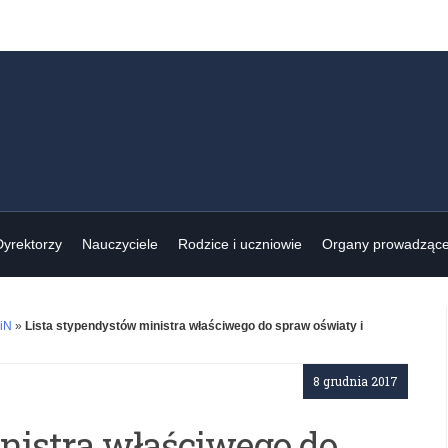
Dyrektorzy
Nauczyciele
Rodzice i uczniowie
Organy prowadząc
iN
»
Lista stypendystów ministra właściwego do spraw oświaty i
8 grudnia 2017
nistra właściwego do