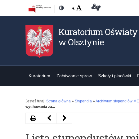
Przejdź
Przejdź
Dostępność
Rozmiar
Domyślna
Wielka
Deklaracja
Kontrast
do
do
czcionki:
dostępności
treśći
nawigacji
Kuratorium Oświaty
w Olsztynie
Kuratorium
Załatwianie spraw
Szkoły i placówki
Jesteś tutaj:
Strona główna
»
Stypendia
»
Archiwum stypendiów ME
wychowania za...
Drukuj
Następny
Poprzedni
artykuł
artykuł
Lista stypendystów mi