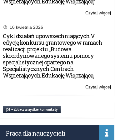
Wspierających Edukację Włączającą”
2016/2017
Czytaj więcej
o:
Lista
stypendystów
16 kwietnia 2026
ministra
Cykl działań upowszechniających V
właściwego
edycję konkursu grantowego w ramach
do
realizacji projektu „Budowa
spraw
skoordynowanego systemu pomocy
oświaty
specjalistycznej opartego na
i
Specjalistycznych Centrach
wychowania
Wspierających Edukację Włączającą
za
wybitne
Czytaj więcej
o:
osiągnięcia
Lista
edukacyjne
stypendystów
w
ministra
JST – Zobacz wszystkie komunikaty
roku
właściwego
szkolnym
do
2016/2017
spraw
Praca dla nauczycieli
oświaty
i