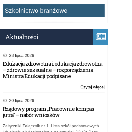
Szkolnictwo branżowe
Aktualności
28 lipca 2026
Edukacja zdrowotna i edukacja zdrowotna
– zdrowie seksualne – rozporządzenia
Ministra Edukacji podpisane
Czytaj więcej
o:
Lista
stypendystów
20 lipca 2026
ministra
Rządowy program „Pracownie kompas
właściwego
jutra” – nabór wniosków
do
spraw
Załączniki Załącznik nr 1. Lista szkół podstawowych
oświaty