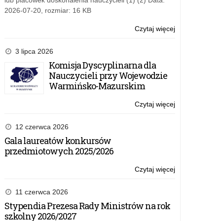
lub placówek doskonalenia nauczycieli (1) (2) Data:
i
2026-07-20, rozmiar: 16 KB
wychowania
za
Czytaj więcej
o:
wybitne
Lista
osiągnięcia
stypendystów
3 lipca 2026
edukacyjne
ministra
Komisja Dyscyplinarna dla
w
właściwego
Nauczycieli przy Wojewodzie
roku
do
Warmińsko-Mazurskim
szkolnym
spraw
2016/2017
oświaty
Czytaj więcej
o:
i
Lista
wychowania
stypendystów
12 czerwca 2026
za
ministra
Gala laureatów konkursów
wybitne
właściwego
przedmiotowych 2025/2026
osiągnięcia
do
edukacyjne
spraw
Czytaj więcej
o:
w
oświaty
Lista
roku
i
stypendystów
11 czerwca 2026
szkolnym
wychowania
ministra
Stypendia Prezesa Rady Ministrów na rok
2016/2017
za
właściwego
szkolny 2026/2027
wybitne