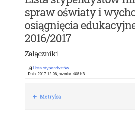
Stypendium
Stypendium
spraw oświaty i wych
ministra
ministra
właściwego
właściwego
osiągnięcia edukacyjn
do
do
2016/2017
spraw
spraw
oświaty
oświaty
Załączniki
i
i
Lista stypendystów
wychowania
wychowania
Data: 2017-12-08, rozmiar: 408 KB
(MEN)
za
za
wybitne
R
Metryka
o
wybitne
osiągnięcia
z
w
osiągnięcia
w
i
ń
w
roku
roku
szkolnym