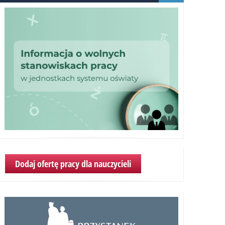
wychowania
za
wybitne
osiągnięcia
edukacyjne
w
roku
szkolnym
2016/2017
Dodaj ofertę pracy dla nauczycieli